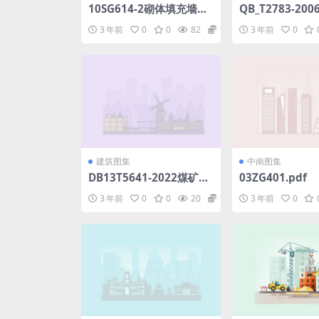
10SG614-2砌体填充墙构
QB_T2783-2
造详图(二)(与主体结构柔
复合缠绕排水管材
3 年前
0
0
82
1.98
3 年前
0
性连接).pdf
建筑图集
中南图集
DB13T5641-2022煤矿智
03ZG401.pdf
能通风建设技术规范.pdf
3 年前
0
0
20
1.98
3 年前
0