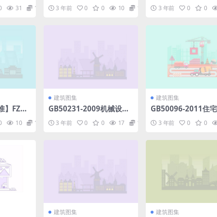
推进特色
DA防火型排气道.pdf
震设防超限高层建筑
0
31
1.98
3 年前
0
0
10
1.98
3 年前
0
0
城镇建设
界定标准.pdf
df
建筑图集
建筑图集
】FZT9
GB50231-2009机械设备
GB50096-2011住
纤牵伸加捻
安装工程施工及验收通用
规范.pdf
0
10
1.98
3 年前
0
0
17
1.98
3 年前
0
0
df
规范.pdf
建筑图集
建筑图集