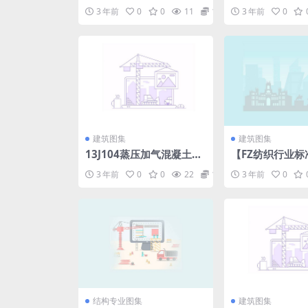
计技术措施-给水排水.pdf
州人民政府关于
3 年前
0
0
11
1.98
3 年前
0
城镇化省级示范
工作的实施意见.p
建筑图集
建筑图集
13J104蒸压加气混凝土砌
【FZ纺织行业标准
块、板材构造.pdf.pdf
6015-1994化
3 年前
0
0
22
1.98
3 年前
0
机用圆柱形筒管.p
结构专业图集
建筑图集