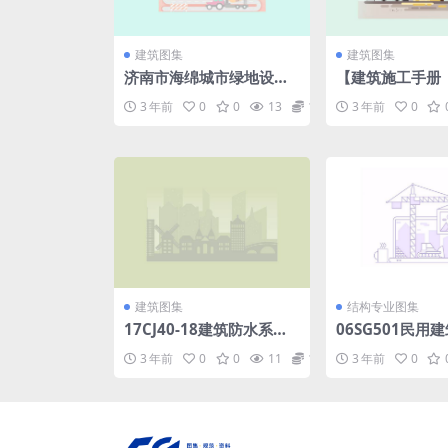
建筑图集
建筑图集
济南市海绵城市绿地设计
【建筑施工手册
导则山地与平原复合型城
版）】第5册.pd
3 年前
0
0
13
1.98
3 年前
0
市绿地低影响开发雨水系
统构建济南市城市园林绿
化局，济南市园林规划设
计研究院编2016年版(15.
07MB).pdf
建筑图集
结构专业图集
17CJ40-18建筑防水系统
06SG501民用
构造（十八）.pdf
防火构造.pdf
3 年前
0
0
11
1.98
3 年前
0