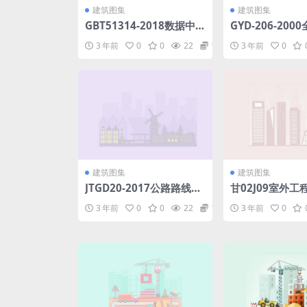
建筑图集
建筑图集
GBT51314-2018数据中
GYD-206-20
心基础设施运行维护标准.
安装工程预算定额
3 年前
0
0
22
1.98
3 年前
0
pdf
第6册-工业管道工
建筑图集
建筑图集
JTGD20-2017公路路线设
甘02J09室外工程
计规范.pdf
3 年前
0
0
22
1.98
3 年前
0