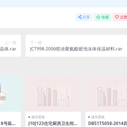
分享
收藏
点赞
上一篇
下一篇
体.rar
JCT998-2006喷涂聚氨酯硬泡沫体保温材料.rar
建筑图集
建筑图集
]18号延边
J10J123住宅厨房卫生间Z
DB51T5058-201