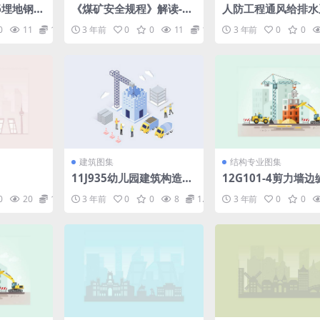
006埋地钢塑
《煤矿安全规程》解读-20
人防工程通风给排水
.pdf
16年版_图文.pdf
规范及施工-98页.pd
0
11
1.98
3 年前
0
0
11
1.98
3 年前
0
0
建筑图集
结构专业图集
11J935幼儿园建筑构造与
12G101-4剪力墙
设施.PDF
钢筋图集.pdf
0
20
1.98
3 年前
0
0
8
1.98
3 年前
0
0