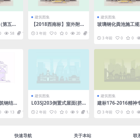
建筑图集
建筑图集
（第五
【2018西南标】室外附属
玻璃钢化粪池施工规范
f
工程西南18J812.pdf
f
0
58
1.98
3 年前
0
0
20
1.98
3 年前
0
0
建筑图集
建筑图集
建筑钢结构
L03SJ203倒置式屋面(挤
建标176-2016精
塑聚苯乙烯保温板).rar
院建设标准.pdf
0
13
1.98
2 年前
0
0
9
1.98
3 年前
0
0
快速导航
关于本站
联