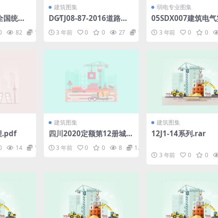
建筑图集
弱电专业图集
00全国统一
DG∕TJ08-87-2016道路、
05SDX007建筑电
(第二版)
排水管道成品与半成品施
教学及见习工程师图册
0
82
1.98
3 年前
0
0
27
1.98
3 年前
0
0
程.pdf
工及验收规程.pdf
f
建筑图集
建筑图集
.pdf
四川2020定额第12册城市
12J1-14系列.rar
道路桥梁养护维修工程(文
0
14
1.98
3 年前
0
0
8
1.98
字可搜索)(15.9MB)be42
3 年前
0
0
325d17f1269b.pdf