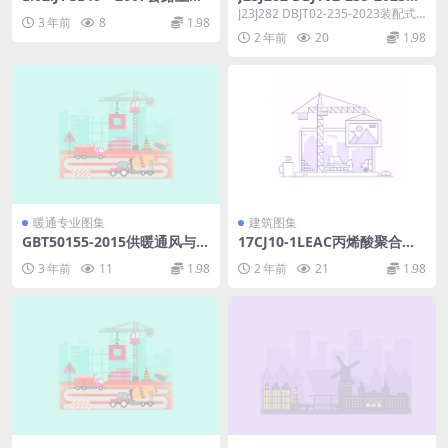
试验规程.pdf
配式农村住房建筑构造(三)(螺
J23J282 DBJT02-235-2023装配式
3 年前
8
1.98
栓连接装配式夹芯保温混凝土
农村住房建筑构造(三)(螺栓...
2 年前
20
1.98
墙体).pdf
暖通专业图集
建筑图集
GBT50155-2015供暖通风与空
17CJ10-1LEAC丙烯酸聚合物
气调节术语标准.pdf
水泥防水涂料应用构造.rar
3 年前
11
1.98
2 年前
21
1.98