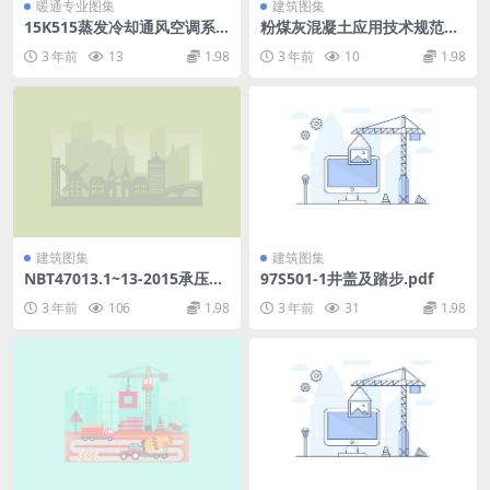
暖通专业图集
建筑图集
15K515蒸发冷却通风空调系
粉煤灰混凝土应用技术规范GB
统设计与安装.pdf
J146.pdf
3 年前
13
1.98
3 年前
10
1.98
建筑图集
建筑图集
NBT47013.1~13-2015承压设
97S501-1井盖及踏步.pdf
备无损检全套(正式版).pdf
3 年前
106
1.98
3 年前
31
1.98