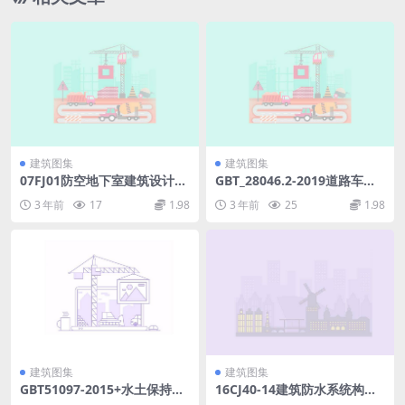
建筑图集
建筑图集
07FJ01防空地下室建筑设计示
GBT_28046.2-2019道路车辆
例.pdf
电气及电子设备的环境条件和
3 年前
17
1.98
3 年前
25
1.98
试验第2部分：电气负荷.pdf
建筑图集
建筑图集
GBT51097-2015+水土保持林
16CJ40-14建筑防水系统构造
工程设计规范.pdf
(十四).pdf