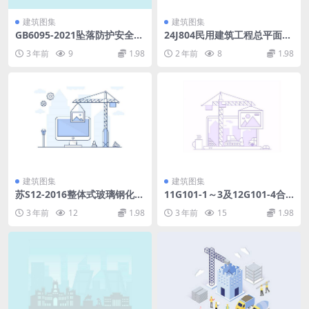
建筑图集
建筑图集
GB6095-2021坠落防护安全
24J804民用建筑工程总平面初
带.pdf
步设计施工图设计深度图样.p
3 年前
9
1.98
2 年前
8
1.98
df
建筑图集
建筑图集
苏S12-2016整体式玻璃钢化粪
11G101-1～3及12G101-4合
池选用及安装.pdf
订本.pdf
3 年前
12
1.98
3 年前
15
1.98