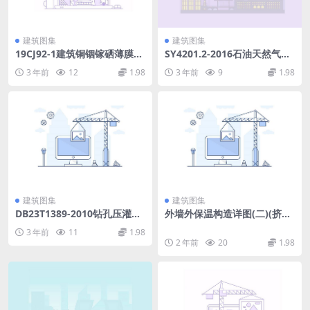
建筑图集
建筑图集
19CJ92-1建筑铜铟镓硒薄膜光
SY4201.2-2016石油天然气建
伏系统设计与安装（一）.pdf
设工程施工质量验收规范设备
3 年前
12
1.98
3 年前
9
1.98
安装工程第2部分塔类.pdf
建筑图集
建筑图集
DB23T1389-2010钻孔压灌超
外墙外保温构造详图(二)(挤塑
流态混凝土桩基础技术规程.p
聚苯板保温系统)—L15J109.ra
3 年前
11
1.98
df
r
2 年前
20
1.98