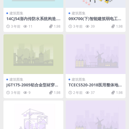
建筑图集
建筑图集
14CJ54澎内传防水系统构造.p
09X700(下)智能建筑弱电工程
df
设计与施工(下册)（清晰版、
3 年前
11
1.98
3 年前
39
1.98
黑白、OCR可搜索）(62MB).p
df
建筑图集
建筑图集
JGT175-2005铝合金型材穿条
TCECS520-2018医用整体地坪
式.pdf
系统技术规程.rar
3 年前
9
1.98
2 年前
37
1.98