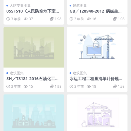
人防专业图集
建筑图集
05SFS10《人民防空地下室设
GB／T28940-2012_病媒生物
计规范》图示给水排水专业.p
感染病原体采样规程 鼠类.p
3 年前
37
1.98
3 年前
16
1.98
df
df
建筑图集
建筑图集
SH／T3181-2016石油化工仪
水运工程工程量清单计价规范J
表远程监控及数据采集系统设
TST271-2020.pdf
3 年前
15
1.98
3 年前
18
1.98
计规范.pdf