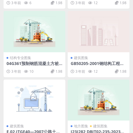
3 年前
6
1.98
3 年前
12
1.98
结构专业图集
建筑图集
04G361预制钢筋混凝土方桩.
GB50205-2001钢结构工程施
pdf
工质量验收规范.pdf
3 年前
10
1.98
3 年前
12
1.98
建筑图集
地方图集
建筑图集
E.02.JTGE40—2007公路土工
J23J282 DBJT02-235-2023装