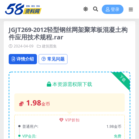
登录
JGJT269-2012轻型钢丝网架聚苯板混凝土构
件应用技术规程.rar
2024-04-09
建筑图集
详情介绍
常见问题
下载
本资源需权限下载
1.98
金币
VIP折扣
普通用户:
1.98金币
VIP会员:
免费