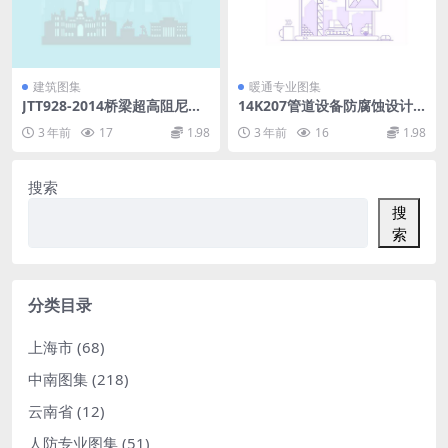
建筑图集
暖通专业图集
JTT928-2014桥梁超高阻尼隔
14K207管道设备防腐蚀设计
震橡胶支座.pdf
与施工.pdf
3 年前
17
1.98
3 年前
16
1.98
搜索
搜
索
分类目录
上海市
(68)
中南图集
(218)
云南省
(12)
人防专业图集
(51)