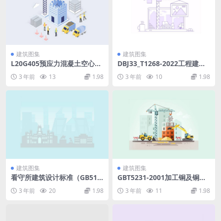
建筑图集
建筑图集
L20G405预应力混凝土空心方
DBJ33_T1268-2022工程建设
桩(山东省标).pdf
工法编制标准.pdf
3 年前
13
1.98
3 年前
10
1.98
建筑图集
建筑图集
看守所建筑设计标准（GB514
GBT5231-2001加工铜及铜合
00-2020）.pdf
金化学成分和产品形状.pdf
3 年前
20
1.98
3 年前
11
1.98