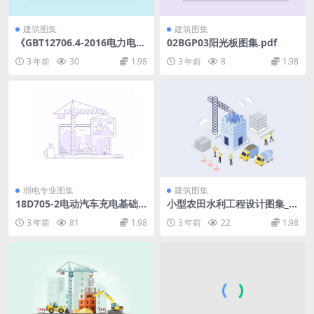
建筑图集
建筑图集
《GBT12706.4-2016电力电缆
02BGP03阳光板图集.pdf
附件试验要求.pdf》.pdf
3 年前
30
1.98
3 年前
8
1.98
弱电专业图集
建筑图集
18D705-2电动汽车充电基础
小型农田水利工程设计图集_部
设施设计与安装.pdf
分6.pdf
3 年前
81
1.98
3 年前
22
1.98