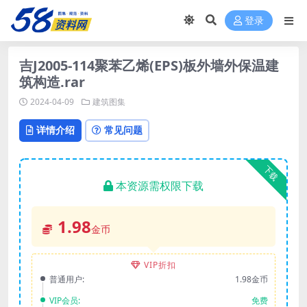
登录
吉J2005-114聚苯乙烯(EPS)板外墙外保温建
筑构造.rar
2024-04-09
建筑图集
详情介绍
常见问题
下载
本资源需权限下载
1.98
金币
VIP折扣
普通用户:
1.98金币
VIP会员:
免费