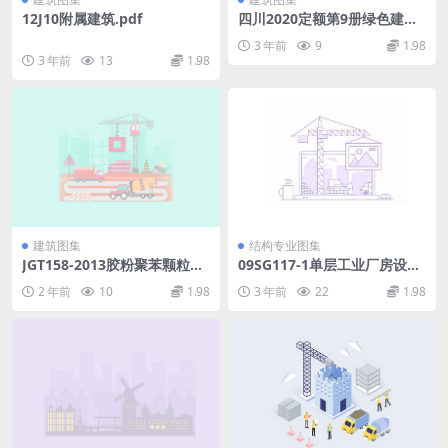
12J10附属建筑.pdf
四川2020定额第9册绿色建筑
工程(文字可搜索)(19.44MB)b
3 年前
9
1.98
e42325d17f1269b.pdf
3 年前
13
1.98
建筑图集
结构专业图集
JGT158-2013胶粉聚苯颗粒外
09SG117-1单层工业厂房设计
墙外保温系统材料.rar
示例(一).pdf
2 年前
10
1.98
3 年前
22
1.98