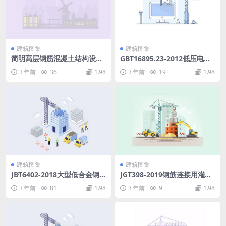
建筑图集
建筑图集
简明高层钢筋混凝土结构设计
GBT16895.23-2012低压电气
手册第三册_.pdf
装置第6部分：检验.pdf
3 年前
36
1.98
3 年前
19
1.98
建筑图集
建筑图集
JB∕T6402-2018大型低合金钢
JGT398-2019钢筋连接用灌浆
铸件技术条件.pdf
套筒.pdf
3 年前
81
1.98
3 年前
9
1.98