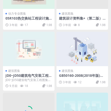
动力专业图集
建筑图集
05R103热交换站工程设计施
建筑设计资料集+（第二版）0
工图集20.pdf
2.pdf
3 年前
17
1.98
3 年前
8
1.98
建筑图集
建筑图集
JD0~JD50建筑电气安装工程图
GB50160-2008(2018年版)石
集
油化工企业设计防火标准.pdf
JD0~JD50建筑电气安装工程图集共
3 年前
12
1.98
1068页【部分页不清晰，没有高
9 月前
18
1.98
清，很老的...