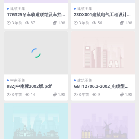
建筑图集
建筑图集
17G325吊车轨道联结及车挡
23DX001建筑电气工程设计常
(适用于混凝土结构)..pdf
用图形和文字符号(25.54MB).
3 年前
87
1.98
3 年前
56
1.98
pdf
中南图集
建筑图集
98ZJ中南标2002版.pdf
GBT12706.2-2002_电缆型号
规格.pdf
3 年前
14
1.98
3 年前
9
1.98