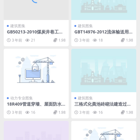
建筑图集
建筑图集
GB50213-2010煤炭井巷工程
GBT14976-2012流体输送用不
质量验收规范.pdf
锈钢无缝钢管.pdf
3 年前
21
1.98
3 年前
18
1.98
动力专业图集
建筑图集
18R409管道穿墙、屋面防水
三格式化粪池砖砌法建造过程
套管48.pdf
图解.pdf
3 年前
16
1.98
3 年前
16
1.98