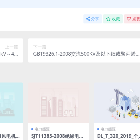
分享
收藏
点赞
上一篇
下一篇
kV～40.
GBT9326.1-2008交流500KV及以下纸或聚丙烯
(8.89
合纸绝缘金属套充油电缆及附件第1部分：试验(
MB)pdf
MB)pdf
电力能源
电力能源
21风电机
SJT11385-2008绝缘电阻
DL_T_320_2019_