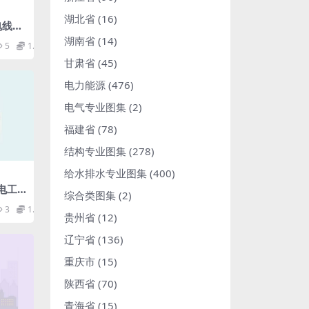
湖北省
(16)
输电线路
程技
湖南省
(14)
5
1.98
df
甘肃省
(45)
电力能源
(476)
电气专业图集
(2)
福建省
(78)
结构专业图集
(278)
给水排水专业图集
(400)
水电工
综合类图集
(2)
含20
3
1.98
81M
贵州省
(12)
辽宁省
(136)
重庆市
(15)
陕西省
(70)
青海省
(15)