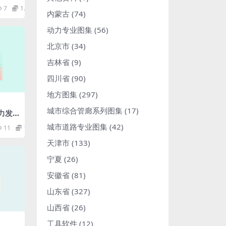
要求_
7
1.98
.pdf
内蒙古
(74)
动力专业图集
(56)
北京市
(34)
吉林省
(9)
四川省
(90)
地方图集
(297)
城市综合管廊系列图集
(17)
风力发
技术
城市道路专业图集
(42)
11
1.98
天津市
(133)
宁夏
(26)
安徽省
(81)
山东省
(327)
山西省
(26)
工具软件
(12)