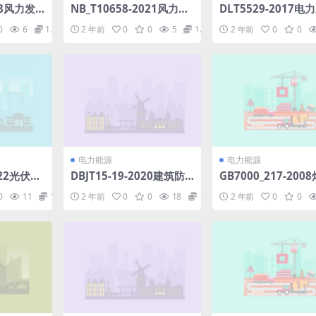
18风力发
NB_T10658-2021风力发
DLT5529-2017电
塔架监造
电机组变桨和偏航轴承设
串联电容补偿系统设
0
6
1.98
2 年前
0
0
5
1.98
2 年前
0
0
f
计要求(5.74MB)pdf
程(6.93MB)pdf
电力能源
电力能源
022光伏建
DBJT15-19-2020建筑防
GB7000_217-200
250.04
水工程技术规程.pdf
第2-17部分：特殊
0
11
1.98
2 年前
0
0
18
1.98
2 年前
0
0
台灯光、电视、电影
影场所（室内外）用
rar