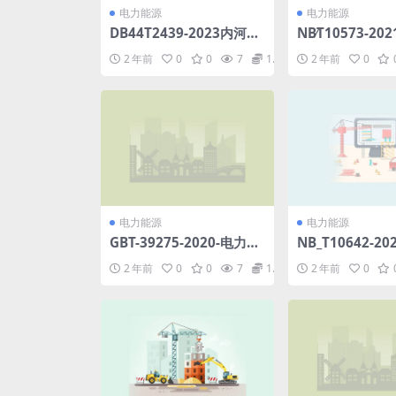
电力能源
电力能源
DB44T2439-2023内河港
NB∕T10573-2
口岸电设施建设技术规范.
电机组叶片改造
2 年前
0
0
7
1.98
2 年前
0
pdf
(6.32MB)pdf
电力能源
电力能源
GBT-39275-2020-电力电
NB_T10642-2
子系统和设备-有源馈电变
电站支架技术要求(
2 年前
0
0
7
1.98
2 年前
0
流器-AIC-应用的运行条件
B)pdf
和特性.pdf