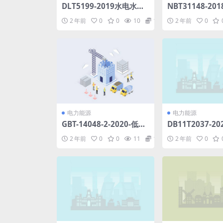
DLT5199-2019水电水利
NBT31148-20
工程混凝土防渗墙施工规
电机组钢制筒形
2 年前
0
0
10
1.98
2 年前
0
范.pdf
导则(3.81MB)pd
电力能源
电力能源
GBT-14048-2-2020-低压
DB11T2037-2
开关设备和控制设备-第2
筑一体化设计要求(
2 年前
0
0
11
1.98
2 年前
0
部分-断路器.pdf
KB)pdf