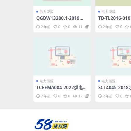
电力能源
电力能源
QGDW13280.1-2019全
TD-TL2016-0
介质自承式光缆ADSS及配
集(23.35MB).pd
2 年前
0
0
11
1.98
2 年前
0
套金具采购标准第1部分：
通用部分(4.55MB)pdf
电力能源
电力能源
TCEEMA004-2022煤电机
SCT4045-20
组辅机及系统节能供热和
网箱浮筒通用技术
2 年前
0
0
12
1.98
2 年前
0
灵活性改造技术导则(4.84
12MB)pdf
MB)pdf