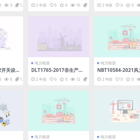
验证规程
测试仪通用规范.pdf
弧防护用品通用技术
0
3
1.98
2 年前
0
0
10
1.98
2 年前
0
0
代替DL_T_320_2010
电力能源
电力能源
22开关设
DLT1765-2017非生产性
NBT10584-2021
行管理模
空调负荷柔性调控技术导
电机组控制系统改造
0
6
1.98
2 年前
0
0
12
1.98
2 年前
0
0
pdf
则.pdf
规程(5.48MB)pdf
电力能源
电力能源