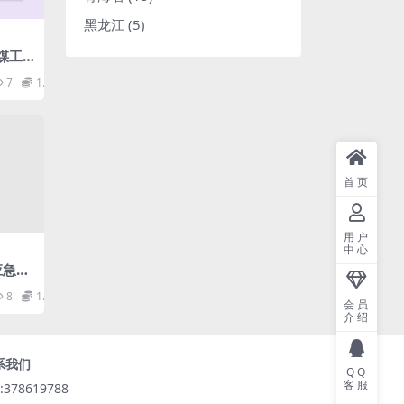
黑龙江
(5)
采煤工
规范.
7
1.98
首页
用户
中心
3应急广
pdf
8
1.98
会员
介绍
系我们
QQ
客服
:378619788