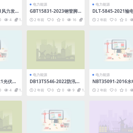
电力能源
电力能源
021风力发
GBT15831-2023钢管脚
DLT-5845-2021
技术规程
手架扣件.pdf
岩石地基挖孔基础工
0
4
1.98
2 年前
0
0
16
1.98
2 年前
0
0
术规范(17.92MB).p
电力能源
电力能源
021光伏发
DB13T5546-2022防汛抢
NBT35091-2016
3.76M
险应急物资技术规范.pdf
程生态流量计算规范
0
4
1.98
2 年前
0
0
9
1.98
2 年前
0
0
19年第1号修改单(6.
B)pdf