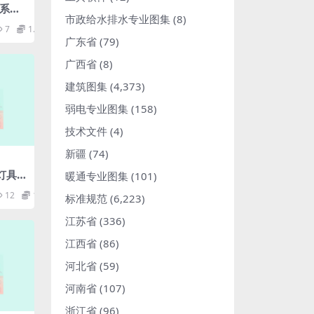
力系统
市政给水排水专业图集
(8)
计规
7
1.98
广东省
(79)
广西省
(8)
建筑图集
(4,373)
弱电专业图集
(158)
技术文件
(4)
新疆
(74)
8灯具
暖通专业图集
(101)
要求舞
12
1.98
标准规范
(6,223)
及摄
灯具.
江苏省
(336)
江西省
(86)
河北省
(59)
河南省
(107)
浙江省
(96)