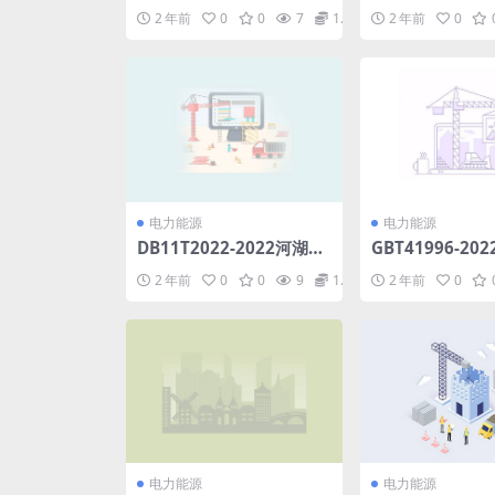
电机组激光测风设备应用
组电气仿真模型
2 年前
0
0
7
1.98
2 年前
0
导则(4.91MB)pdf
(6.05MB)pdf
电力能源
电力能源
DB11T2022-2022河湖水
GBT41996-20
质一体化监测技术规范.pd
备数字化车间运
2 年前
0
0
9
1.98
2 年前
0
f
型指南(8.74MB)
电力能源
电力能源