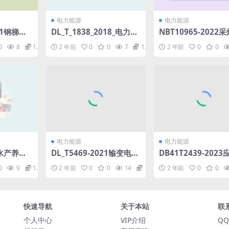
电力能源
电力能源
101钢梯图
DL_T_1838_2018_电力用
NBT10965-2022
f
圆形及异形绝缘管.pdf
作面低位抽采巷技术
0
8
1.98
2 年前
0
0
7
1.98
2 年前
0
0
pdf
电力能源
电力能源
18水产养殖
DL_T5469-2021输变电工
DB41T2439-202
要求(1.
程可行性研究投资估算编
播平台对接技术规范.
0
9
1.98
2 年前
0
0
14
1.98
2 年前
0
0
制导则(7.81MB)pdf
快速导航
关于本站
联
个人中心
VIP介绍
QQ