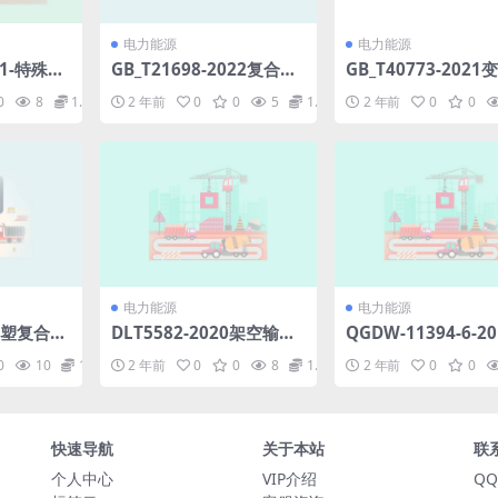
电力能源
电力能源
021-特殊环
GB_T21698-2022复合接
GB_T40773-202
低压电器技
地体(6.48MB)pdf
辅助设施监控系统技
0
8
1.98
2 年前
0
0
5
1.98
2 年前
0
0
范(1.12MB)pdf
电力能源
电力能源
0钢塑复合管
DLT5582-2020架空输电
QGDW-11394-6-2
pdf
线路电气设计规程(160.32
率同步网技术基础-第
0
10
1.98
2 年前
0
0
8
1.98
2 年前
0
0
MB)pdf
分-同步网网管技术要
df
快速导航
关于本站
联
个人中心
VIP介绍
QQ