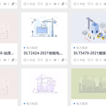
特殊要求通
空输电线路设计技术规程
冷汽轮发电机检修导
0
2
1.98
2 年前
0
0
4
1.98
2 年前
0
0
(35.4MB).pdf
部分：氢气冷却系统
(994.42KB)pdf
电力能源
电力能源
08-油浸式
DLT2424-2021智能电网
DLT5470-2021燃
状态评价导
术语(12.53MB)pdf
工程建设预算项目划
0
7
1.98
2 年前
0
0
7
1.98
2 年前
0
0
则(13.57MB)pdf
电力能源
电力能源