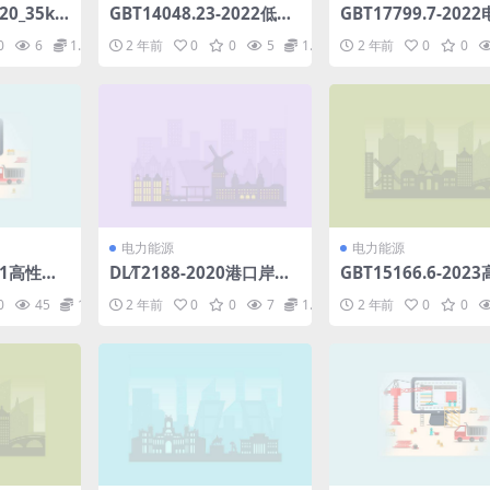
20_35kV
GBT14048.23-2022低压
GBT17799.7-202
电保护装
开关设备和控制设备第9-1
容通用标准第7部分
0
6
1.98
2 年前
0
0
5
1.98
2 年前
0
0
df
部分：电弧故障主动抑制
场所中用于执行安全
系统灭弧电器(5.39MB)pd
系统功能功能安全设
f
抗扰度要求(10.21MB
电力能源
电力能源
021高性能
DL∕T2188-2020港口岸电
GBT15166.6-202
能技术导
系统总则(5.54MB)pdf
流熔断器第6部分：
0
45
1.98
2 年前
0
0
7
1.98
2 年前
0
0
压器回路的高压熔断
熔断件选用导则(3.58
pdf