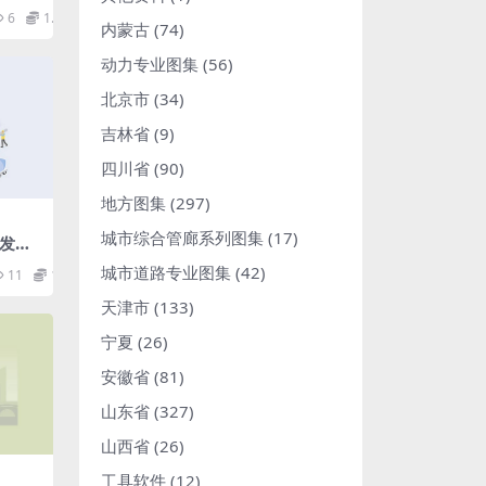
则第4
6
1.98
检修
内蒙古
(74)
动力专业图集
(56)
北京市
(34)
吉林省
(9)
四川省
(90)
地方图集
(297)
城市综合管廊系列图集
(17)
煤发电
分导
城市道路专业图集
(42)
11
1.98
天津市
(133)
宁夏
(26)
安徽省
(81)
山东省
(327)
山西省
(26)
工具软件
(12)