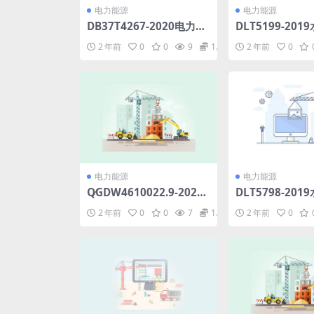
电力能源
电力能源
DB37T4267-2020电力施
DLT5199-20
工企业安全生产风险分级
工程混凝土防渗
2 年前
0
0
9
1.98
2 年前
0
管控体系实施指南(1.69M
范.pdf
B)pdf
电力能源
电力能源
Q∕GDW4610022.9-2020
DLT5798-20
主进水阀本体运检导则(6.
工程现场文明施工
2 年前
0
0
7
1.98
2 年前
0
99MB)pdf
56MB)pdf