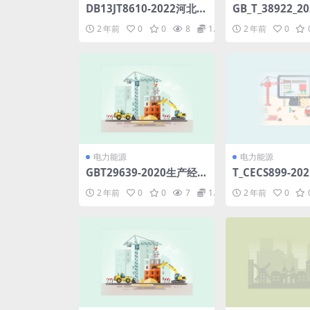
DB13JT8610-2022河北省
GB_T_38922_20
建设工程消耗量标准及计
及以下标准化继
2 年前
0
0
8
1.98
2 年前
0
算规则建筑工程.pdf
置通用技术要求.p
电力能源
电力能源
GBT29639-2020生产经
T_CECS899-2
营单位生产安全事故应急
建筑围护结构节
2 年前
0
0
7
1.98
2 年前
0
预案编制导则.pdf
则.pdf