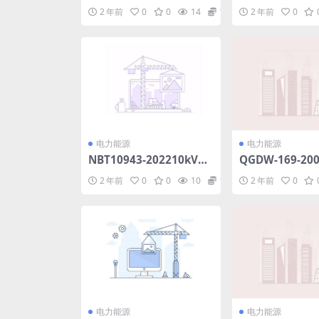
外墙外保温工程技术标准.
第2-19部分：
2 年前
0
0
14
1.98
2 年前
0
pdf
风式灯具.rar
电力能源
电力能源
NBT10943-202210kV及
QGDW-169-20
以下有源型电压暂降治理
变压器-电抗器-
2 年前
0
0
10
1.98
2 年前
0
设备检测规程(4.89MB)pd
则.pdf
f
电力能源
电力能源