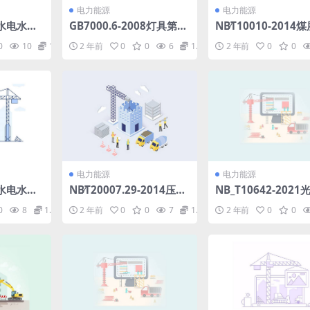
电力能源
电力能源
19水电水利
GB7000.6-2008灯具第2-
NB∕T10010-2014
墙施工规
6部分：特殊要求带内装式
地震勘探资料采集规范
0
10
1.98
2 年前
0
0
6
1.98
2 年前
0
0
钨丝灯变压器或转换器的
84MB)pdf
灯具.rar
电力能源
电力能源
19水电水利
NB∕T20007.29-2014压水
NB_T10642-202
规范(9.
堆核电厂用不锈钢第29部
电站支架技术要求(3.
0
8
1.98
2 年前
0
0
7
1.98
2 年前
0
0
分：泵用奥氏体-铁素体双
B)pdf
相不锈钢ABC类非承压铸
件(13.69MB)pdf