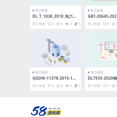
电力能源
电力能源
DL_T_1838_2018_电力用
GBT-20645-2
圆形及异形绝缘管.pdf
境条件-高原用
2 年前
0
0
7
1.98
2 年前
0
术要求.pdf
电力能源
电力能源
QGDW-11378-2015-10k
DLT935-202
V开关站-配电室交流装置
和管件(6.74MB)
2 年前
0
0
8
1.98
2 年前
0
选型技术原则和检测技术
规范.pdf