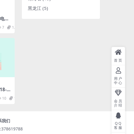
黑龙江
(5)
1变电站
术规
7
1.98
首页
用户
中心
018-频
6部
10
1.98
求.p
会员
介绍
系我们
QQ
客服
:378619788