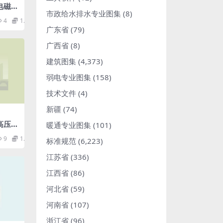
2电磁兼
市政给水排水专业图集
(8)
：工业
4
1.98
相关
广东省
(79)
备的
)pdf
广西省
(8)
建筑图集
(4,373)
弱电专业图集
(158)
技术文件
(4)
新疆
(74)
3高压交
暖通专业图集
(101)
用于变
9
1.98
标准规范
(6,223)
器的
MB)
江苏省
(336)
江西省
(86)
河北省
(59)
河南省
(107)
浙江省
(96)