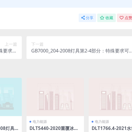
分享
收藏
点赞
上一篇
下一篇
：特殊要求固
GB7000_204-2008灯具第2-4部分：特殊要求可
具.rar
移式通用灯具.rar
电力能源
电力能源
2008灯具
DLT5440-2020重覆冰架
DLT1766.4-2021