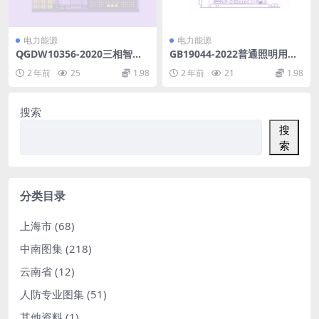
电力能源
电力能源
Q∕GDW10356-2020三相智能
GB19044-2022普通照明用荧
电能表型式规范(13.16MB)pd
光灯能效限定值及能效等级(1.
2 年前
25
1.98
2 年前
21
1.98
f
94MB)pdf
搜索
搜
索
分类目录
上海市
(68)
中南图集
(218)
云南省
(12)
人防专业图集
(51)
其他资料
(1)