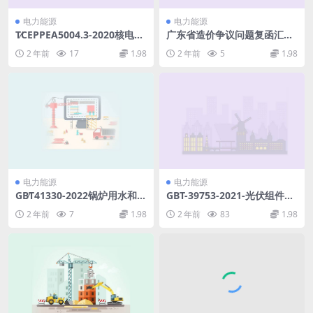
电力能源
电力能源
T∕CEPPEA5004.3-2020核电厂
广东省造价争议问题复函汇编
常规岛施工图设计文件内容深
【截止2022年末】.pdf
2 年前
17
1.98
2 年前
5
1.98
度规定第3部分：电厂化学(8.7
MB)pdf
电力能源
电力能源
GB∕T41330-2022锅炉用水和冷
GBT-39753-2021-光伏组件回
却水分析方法痕量铜铁钠钙镁
收再利用通用技术要求-2022
2 年前
7
1.98
2 年前
83
1.98
含量的测定电感耦合等离子体
年2月1日实施.pdf
质谱(ICP-MS)法(2.63MB)pdf