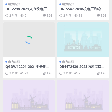
电力能源
电力能源
DLT2298-2021火力发电厂运
DL∕T5547-2018核电厂汽轮发
行管理导则(5.52MB)pdf
电机组系统及布置设计规范(1
2 年前
9
1.98
2 年前
18
1.98
5.36MB)pdf
电力能源
电力能源
Q∕GDW12201-2021中长期电
DB44T2439-2023内河港口岸
力市场交易运营效果评价(8.44
电设施建设技术规范.pdf
2 年前
22
1.98
2 年前
7
1.98
MB)pdf