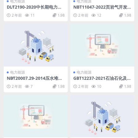
电力能源
电力能源
DL∕T2190-2020中长期电力交
NBT11047-2022页岩气开发
易安全校核技术规范(3.78MB)
数值模拟应用技术规范(5.96M
2 年前
11
1.98
2 年前
12
1.98
pdf
B)pdf
电力能源
电力能源
NB∕T20007.29-2014压水堆核
GBT12237-2021石油石化及相
电厂用不锈钢第29部分：泵用
关工业用的钢制球阀(9.63MB)
2 年前
7
1.98
2 年前
10
1.98
奥氏体-铁素体双相不锈钢ABC
pdf
类非承压铸件(13.69MB)pdf