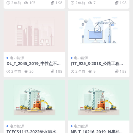
2 年前
103
1.98
2 年前
7
1.98
pdf
电力能源
电力能源
DL_T_2045_2019_中性点不接
JTT_925_3-2018_公路工程土
地系统铁磁谐振防治技术导则.
工合成材料土工格栅_第3部分_
2 年前
26
1.98
2 年前
9
1.98
pdf
纤塑格栅.pdf
电力能源
电力能源
TCECS1113-2022给水排水工
NB_T_10216_2019_风电机组