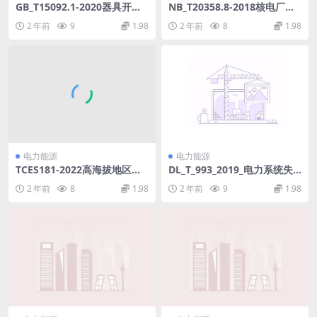
GB_T15092.1-2020器具开关
NB_T20358.8-2018核电厂建
第1部分：通用要求.pdf
设工程预算定额第8部分：核
2 年前
9
1.98
2 年前
8
1.98
岛自动化控制仪表安装工程(2
4.62MB)pdf
电力能源
电力能源
TCES181-2022高海拔地区架
DL_T_993_2019_电力系统失
空输电线路直升机航巡作业技
步解列装置通用技术条件_代替
2 年前
8
1.98
2 年前
9
1.98
术导则(320.17KB)pdf
DL_T_993_2006.pdf