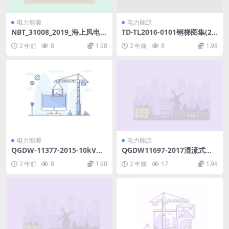
电力能源
电力能源
NBT_31008_2019_海上风电场
TD-TL2016-0101钢梯图集(2
_工程概算定额.pdf
3.35MB).pdf
2 年前
8
1.98
2 年前
8
1.98
电力能源
电力能源
QGDW-11377-2015-10kV配
Q∕GDW11697-2017混流式水
电线路调压器选型技术原则和
轮机及水泵水轮机状态评价导
2 年前
8
1.98
2 年前
17
1.98
检测技术规范.pdf
则(12.19MB)pdf