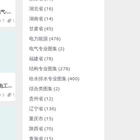
湖北省
(16)
燃气-蒸
规程
湖南省
(14)
7
1.98
甘肃省
(45)
电力能源
(476)
电气专业图集
(2)
福建省
(78)
结构专业图集
(278)
给水排水专业图集
(400)
水电工
综合类图集
(2)
含20
3
1.98
81M
贵州省
(12)
辽宁省
(136)
重庆市
(15)
陕西省
(70)
青海省
(15)