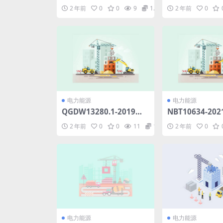
器检测规范(5.58MB)pdf
部电弧类别的3.6k
2 年前
0
0
9
1.98
2 年前
0
5kV柱上安装金
关设备的附加要求(
B)pdf
电力能源
电力能源
QGDW13280.1-2019全
NBT10634-20
介质自承式光缆ADSS及配
电站支架及跟踪
2 年前
0
0
11
1.98
2 年前
0
套金具采购标准第1部分：
监督规程(2.27MB
通用部分(4.55MB)pdf
电力能源
电力能源