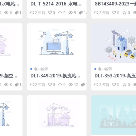
21水电站
DL_T_5214_2016_水电水
GBT43409-2023
11.24
利工程振冲法地基处理技
程与结构用碳钢及低
0
6
1.98
2 年前
0
0
9
1.98
2 年前
0
0
术规范.pdf
钢铸件金相检验.pdf.
电力能源
电力能源
019-架空导
DLT-349-2019-换流站运
DLT-353-2019-高
消耗限额.
行操作导则.pdf
测量装置检修导则.p
0
8
1.98
2 年前
0
0
12
1.98
2 年前
0
0