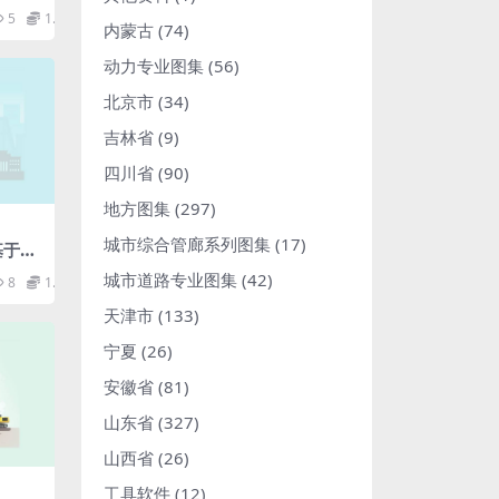
程技
5
1.98
df
内蒙古
(74)
动力专业图集
(56)
北京市
(34)
吉林省
(9)
四川省
(90)
地方图集
(297)
城市综合管廊系列图集
(17)
_基于风
全生
城市道路专业图集
(42)
8
1.98
天津市
(133)
宁夏
(26)
安徽省
(81)
山东省
(327)
山西省
(26)
工具软件
(12)