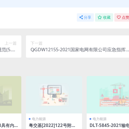
分享
收藏
点赞
上一篇
下一篇
范(5.82
Q∕GDW12155-2021国家电网有限公司应急指挥
MB)pdf
信息系统技术规范(8.57MB)pdf
电力能源
电力能源
23具有内
粤交基[2022]122号附
DLT-5845-2021