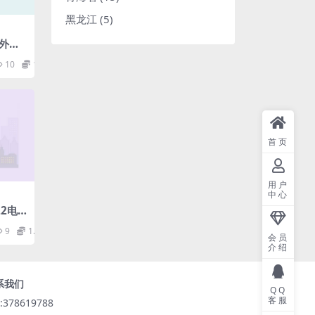
黑龙江
(5)
户外严
第2部
10
1.98
.84
首页
用户
中心
22电
OSE
9
1.98
本地网
会员
输配置
介绍
系我们
QQ
客服
:378619788