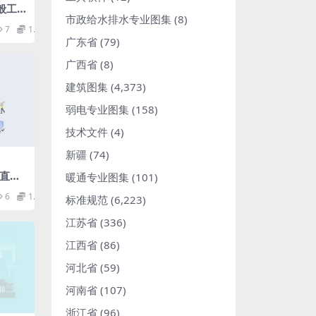
一般工
市政给水排水专业图集
(8)
合金
7
1.98
pdf
广东省
(79)
广西省
(8)
建筑图集
(4,373)
弱电专业图集
(158)
技术文件
(4)
新疆
(74)
压直流
暖通专业图集
(101)
df
6
1.98
标准规范
(6,223)
江苏省
(336)
江西省
(86)
河北省
(59)
河南省
(107)
浙江省
(96)