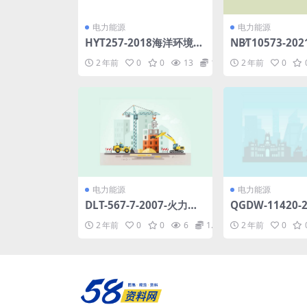
电力能源
电力能源
HYT257-2018海洋环境监
NB∕T10573-2
测实验室信息管理系统建
电机组叶片改造
2 年前
0
0
13
1.98
2 年前
0
设导则(2.94MB)pdf
(6.32MB)pdf
电力能源
电力能源
DLT-567-7-2007-火力发
QGDW-11420-
电厂燃料试验方法-第7部
以上电网继电保
2 年前
0
0
6
1.98
2 年前
0
分-灰及渣中硫的测定和燃
整定计算技术规范
煤可燃硫的计算.pdf