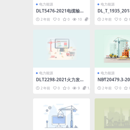
电力能源
电力能源
DLT5476-2021电缆输电
DL_T_1935_2
线路工程建设预算项目划
线载流量试验方法
2 年前
0
0
10
1.98
2 年前
0
分导则(9.98MB)pdf
电力能源
电力能源
DLT2298-2021火力发电
NB∕T20479.3-
厂运行管理导则(5.52MB)
结构模块和机械
2 年前
0
0
9
1.98
2 年前
0
pdf
无损检测第3部
测(5.76MB)pdf