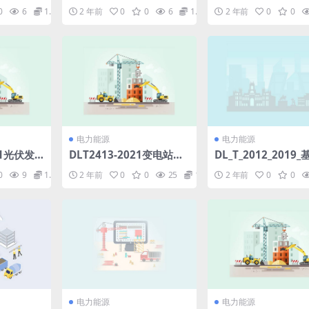
V～40.
件：广东省美丽农村路建
岩石地基挖孔基础工
0
6
1.98
2 年前
0
0
6
1.98
2 年前
0
0
属封闭开
设导则试行.pdf
术规范(17.92MB).p
8.89M
电力能源
电力能源
21光伏发
DLT2413-2021变电站监
DL_T_2012_2019
系统技术
控信息自动验收技术规范
险预控的火力发电安
0
9
1.98
2 年前
0
0
25
1.98
2 年前
0
0
)pdf
(3.89MB)pdf
产管理体系要求.pdf
电力能源
电力能源