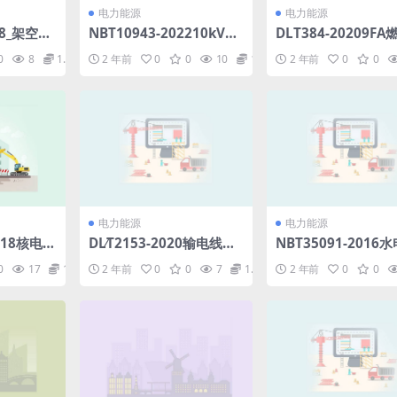
电力能源
电力能源
018_架空导
NBT10943-202210kV及
DLT384-20209FA
.pdf
以下有源型电压暂降治理
汽联合循环机组运行
0
8
1.98
2 年前
0
0
10
1.98
2 年前
0
0
设备检测规程(4.89MB)pd
(10.38MB)pdf
f
电力能源
电力能源
2018核电厂
DL∕T2153-2020输电线路
NBT35091-2016
模块焊缝
用带电作业机器人(4.97M
程生态流量计算规范
0
17
1.98
2 年前
0
0
7
1.98
2 年前
0
0
分：渗透检
B)pdf
19年第1号修改单(6.
B)pdf