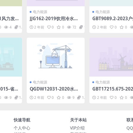
电力能源
电力能源
021风力发
JJG162-2019饮用冷水水
GBT9089.2-2023
技术规程
表检定规程.pdf
酷条件下的电气设施
0
4
1.98
2 年前
0
0
72
1.98
2 年前
0
0
分：一般防护要求(11
MB)pdf
电力能源
电力能源
2015-省级
Q∕GDW12031-2020水电
GBT17215.675-20
护一体化
设备状态检修试验导则(9.
测量数据交换DLMSC
0
9
1.98
2 年前
0
0
9
1.98
2 年前
0
0
.pdf
25MB)pdf
M组件第75部分：
络LN的本地数据传
(15.36MB)pdf
快速导航
关于本站
联
个人中心
VIP介绍
QQ