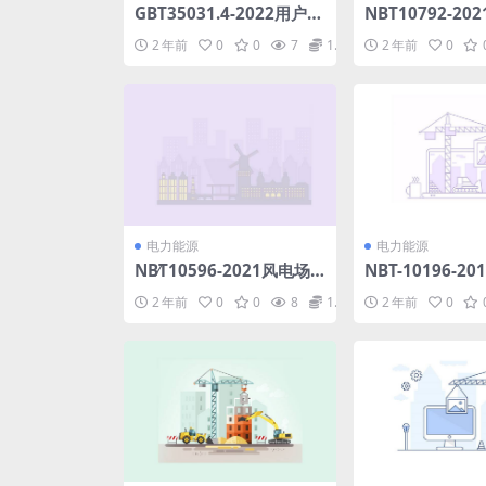
GBT35031.4-2022用户端
NBT10792-20
能源管理系统第4部分：主
技术供水系统规范(
2 年前
0
0
7
1.98
2 年前
0
站与网关信息交互规范(3
MB)pdf
5.95MB)pdf
电力能源
电力能源
NB∕T10596-2021风电场
NBT-10196-2
智能巡检技术导则(21.49
线单位产品能源
2 年前
0
0
8
1.98
2 年前
0
MB)pdf
pdf