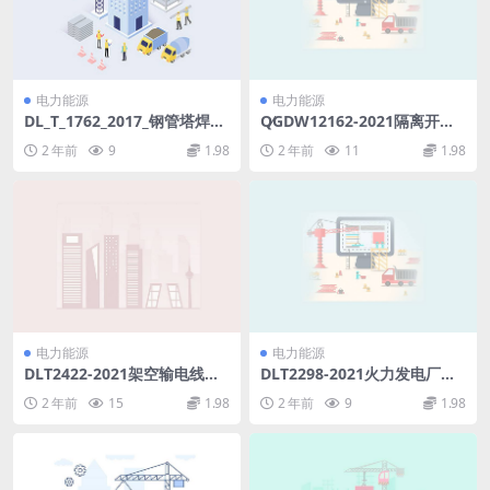
电力能源
电力能源
DL_T_1762_2017_钢管塔焊接
Q∕GDW12162-2021隔离开关
技术导则.pdf
分合闸位置双确认系统技术规
2 年前
9
1.98
2 年前
11
1.98
范(16.21MB)pdf
电力能源
电力能源
DLT2422-2021架空输电线路
DLT2298-2021火力发电厂运
飘挂物激光清除作业技术导则
行管理导则(5.52MB)pdf
2 年前
15
1.98
2 年前
9
1.98
(3.24MB)pdf