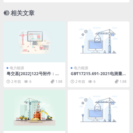
（全文含4附件）.zip
相关文章
电力能源
电力能源
粤交基[2022]122号附件：广
GB∕T17215.691-2021电测量数
东省美丽农村路建设导则试行.
据交换DLMS∕COSEM组件第91
2 年前
6
1.98
2 年前
6
1.98
pdf
部分：使用Web服务经COSE
M访问服务(CAS)访问DLMS∕C
OSEM服务器的通信配置(15.4
MB)pdf