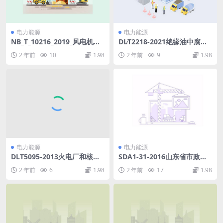
电力能源
电力能源
NB_T_10216_2019_风电机组
DL∕T2218-2021绝缘油中腐蚀
钢塔筒设计制造安装规范.pdf
性硫二苄基二硫醚定量检测方
2 年前
10
1.98
2 年前
9
1.98
法气相色谱多重质谱联用法(2.
08MB)pdf
电力能源
电力能源
DLT5095-2013火电厂和核电
SDA1-31-2016山东省市政工
厂常规岛主厂房荷载设计技术
程消耗量定额第七册.pdf
2 年前
6
1.98
2 年前
17
1.98
规程(2.38MB)pdf