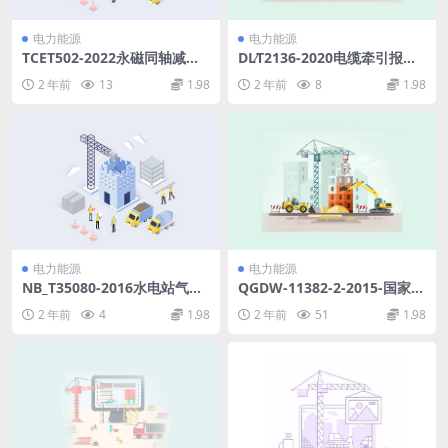
电力能源
电力能源
TCET502-2022永磁同轴减速
DL∕T2136-2020电缆牵引报警
齿轮通用技术规范(1.32MB)p
装置技术条件(2.24MB)pdf
2 年前
13
1.98
2 年前
8
1.98
df
电力能源
电力能源
NB_T35080-2016水电站气垫
QGDW-11382-2-2015-国家电
式调压室设计规范(5.85MB)p
网公司小型基建项目建设标准-
2 年前
4
1.98
2 年前
51
1.98
df
第2部分-乡镇供电所生产营业
用房.pdf