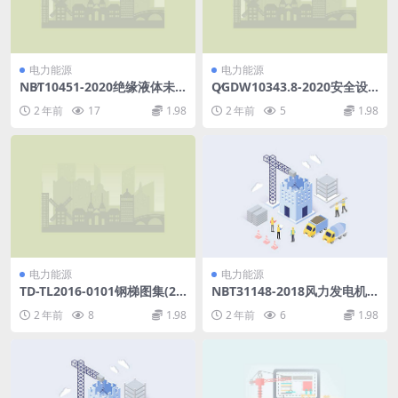
电力能源
电力能源
NB∕T10451-2020绝缘液体未
Q∕GDW10343.8-2020安全设
使用过的聚异丁烯(6.66MB)p
施标准第8部分：物业服务场
2 年前
17
1.98
2 年前
5
1.98
df
所(91.12MB)pdf
电力能源
电力能源
TD-TL2016-0101钢梯图集(2
NBT31148-2018风力发电机
3.35MB).pdf
组钢制筒形塔架监造导则(3.81
2 年前
8
1.98
2 年前
6
1.98
MB)pdf