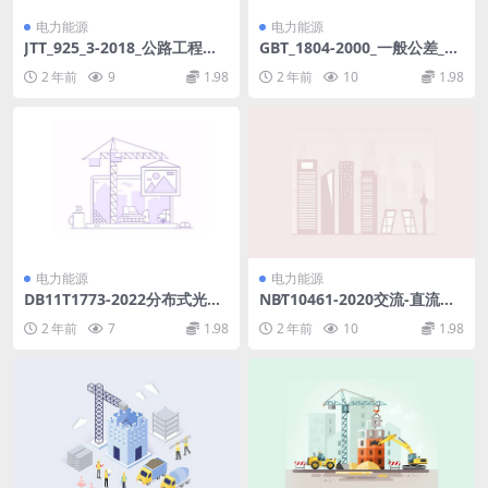
电力能源
电力能源
JTT_925_3-2018_公路工程土
GBT_1804-2000_一般公差_未
工合成材料土工格栅_第3部分_
注公差的线性和角度尺寸的公
2 年前
9
1.98
2 年前
10
1.98
纤塑格栅.pdf
差.pdf
电力能源
电力能源
DB11T1773-2022分布式光伏
NB∕T10461-2020交流-直流开
发电工程技术规范(330.16KB)
关电源电子组件异常模拟试验
2 年前
7
1.98
2 年前
10
1.98
pdf
技术规范(3.4MB)pdf