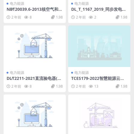
电力能源
电力能源
NB∕T20039.6-2013核空气和气
DL_T_1167_2019_同步发电机
体处理规范通风空调与空气净
励磁系统建模导则_代替DL_T_
2 年前
8
1.98
2 年前
2
1.98
化第6部分：除雾器(3.49MB)
1167_2012.pdf
pdf
电力能源
电力能源
DL∕T2211-2021直流验电器(4.
TCES179-2022智慧能源云平
85MB)pdf
台数据接入规范(323.57KB)pd
2 年前
8
1.98
2 年前
13
1.98
f