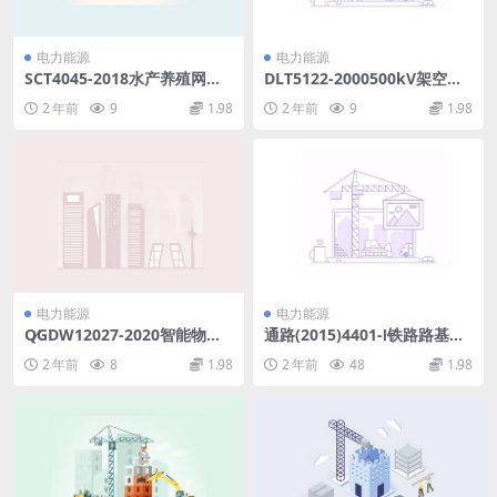
电力能源
电力能源
SCT4045-2018水产养殖网箱
DLT5122-2000500kV架空送
浮筒通用技术要求(1.12MB)p
电线路勘测技术规程(3.91MB)
2 年前
9
1.98
2 年前
9
1.98
df
pdf
电力能源
电力能源
Q∕GDW12027-2020智能物联
通路(2015)4401-Ⅰ铁路路基边
锁具技术规范(12.61MB)pdf
坡防护一般地区(6.98MB)pdf
2 年前
8
1.98
2 年前
48
1.98