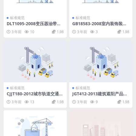
标准规范
标准规范
DLT1095-2008变压器油带电
GB18583-2008室内装饰装修
度现场测试导则.pdf
材料胶粘剂中有害物质限量.p
3 年前
10
1.98
3 年前
3
1.98
df
标准规范
标准规范
CJJT180-2012城市轨道交通工
JGT412-2013建筑遮阳产品耐
程档案整理标准.pdf
雪荷载性能检测方法.pdf
3 年前
13
1.98
3 年前
9
1.98