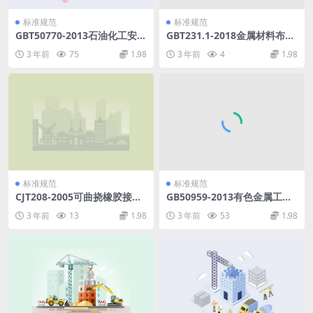
标准规范
标准规范
GBT50770-2013石油化工安全
GBT231.1-2018金属材料布氏
仪表系统设计规范.pdf
硬度试验第1部分：试验方法.
3 年前
75
1.98
3 年前
4
1.98
pdf
标准规范
标准规范
CJT208-2005可曲挠橡胶接头.
GB50959-2013有色金属工程
pdf
结构荷载规范.pdf
3 年前
13
1.98
3 年前
53
1.98