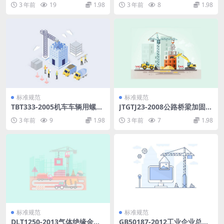
3 年前
19
1.98
3 年前
8
1.98
标准规范
标准规范
TBT333-2005机车车辆用螺纹
JTGTJ23-2008公路桥梁加固施
管接头.pdf
工技术规范.pdf
3 年前
9
1.98
3 年前
7
1.98
标准规范
标准规范
DLT1250-2013气体绝缘金属
GB50187-2012工业企业总平