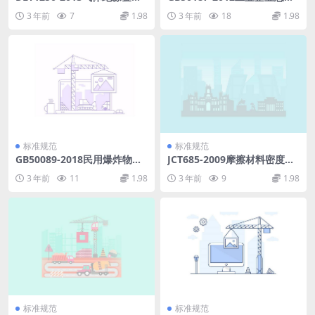
封闭开关设备带电超声局部放
面设计规范.pdf
3 年前
7
1.98
3 年前
18
1.98
电检测应用导则.pdf
标准规范
标准规范
GB50089-2018民用爆炸物品
JCT685-2009摩擦材料密度试
工程设计安全标准.pdf
验方法.pdf
3 年前
11
1.98
3 年前
9
1.98
标准规范
标准规范