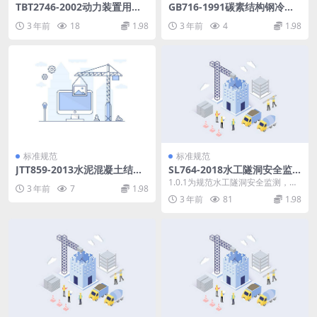
TBT2746-2002动力装置用柴
GB716-1991碳素结构钢冷轧
油机例行试验和验收条件.pdf
钢带.pdf
3 年前
18
1.98
3 年前
4
1.98
标准规范
标准规范
JTT859-2013水泥混凝土结构
SL764-2018水工隧洞安全监
渗透型防水材料.pdf
测技术规范.pdf
1.0.1为规范水工隧洞安全监测，掌
3 年前
7
1.98
握水工隧洞运行性态，指导工程施
3 年前
81
1.98
工和运行，反馈...