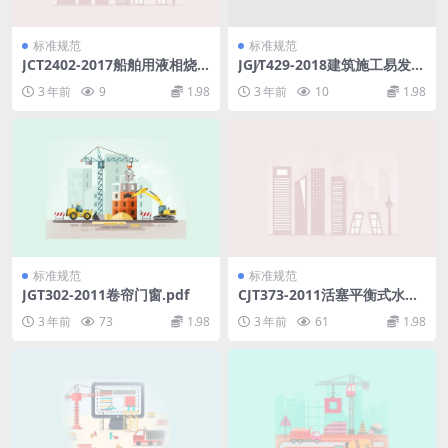
标准规范
标准规范
JCT2402-2017船舶用液相烧
JGJ∕T429-2018建筑施工易发事
结碳化硅陶瓷密封环.pdf
故防治安全标准.pdf
3 年前
9
1.98
3 年前
10
1.98
标准规范
标准规范
JGT302-2011卷帘门窗.pdf
CJT373-2011活塞平衡式水泵
控制阀.pdf
3 年前
73
1.98
3 年前
61
1.98