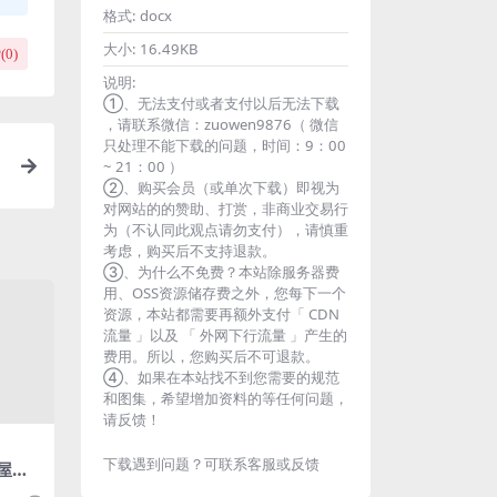
格式:
docx
大小:
16.49KB
(
0
)
说明:
①、无法支付或者支付以后无法下载
，请联系微信：zuowen9876（ 微信
只处理不能下载的问题，时间：9：00
~ 21：00 ）
②、购买会员（或单次下载）即视为
对网站的的赞助、打赏，非商业交易行
为（不认同此观点请勿支付），请慎重
考虑，购买后不支持退款。
③、为什么不免费？本站除服务器费
用、OSS资源储存费之外，您每下一个
资源，本站都需要再额外支付「 CDN
流量 」以及 「 外网下行流量 」产生的
费用。所以，您购买后不可退款。
④、如果在本站找不到您需要的规范
和图集，希望增加资料的等任何问题，
请反馈！
下载遇到问题？可联系客服或反馈
房屋修