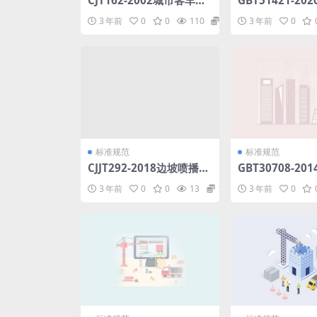
CJT162-2002城市客车分
GBT51421-20
等级技术要求与配置.pdf
电缆通信杆路工
3 年前
0
0
110
1.98
3 年前
0
准.pdf
标准规范
标准规范
CJJT292-2018边坡喷播绿
GBT30708-20
化工程技术标准.pdf
矿物棉毯状绝热
3 年前
0
0
13
1.98
3 年前
0
评价方法.pdf