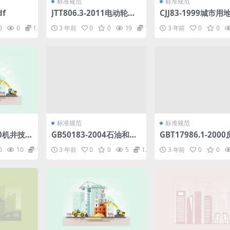
标准规范
标准规范
df
JTT806.3-2011电动轮胎
CJJ83-1999城市
式集装箱门式起重机第3部
规划规范.pdf
0
6
1.98
3 年前
0
0
19
1.98
3 年前
0
0
分：高架滑触线式.pdf
标准规范
标准规范
10机井技
GB50183-2004石油和天
GBT17986.1-200
然气工程设计防火规范.pd
量规范第1单元房产
0
10
1.98
3 年前
0
0
5
1.98
3 年前
0
0
f
定.pdf