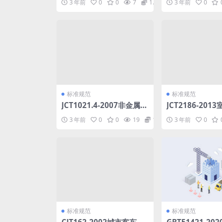
3 年前
0
0
7
1.98
3 年前
0
验收规范.pdf
标准规范
标准规范
JCT1021.4-2007非金属矿
JCT2186-201
物和岩石化学分析方法第4
轻质装饰板用免钉
3 年前
0
0
19
1.98
3 年前
0
部分：滑石矿化学分析方
法.pdf
标准规范
标准规范