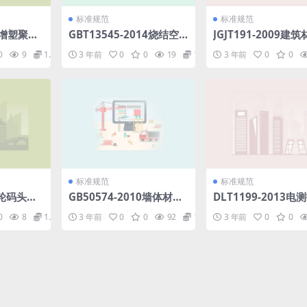
标准规范
标准规范
9未增塑聚氯
GBT13545-2014烧结空
JGJT191-2009建
f
心砖和空心砌块.pdf
语标准.pdf
0
9
1.98
3 年前
0
0
19
1.98
3 年前
0
0
标准规范
标准规范
1邮轮码头登
GB50574-2010墙体材料
DLT1199-2013电
应用统一技术规范.pdf
监督规程.pdf
0
8
1.98
3 年前
0
0
92
1.98
3 年前
0
0