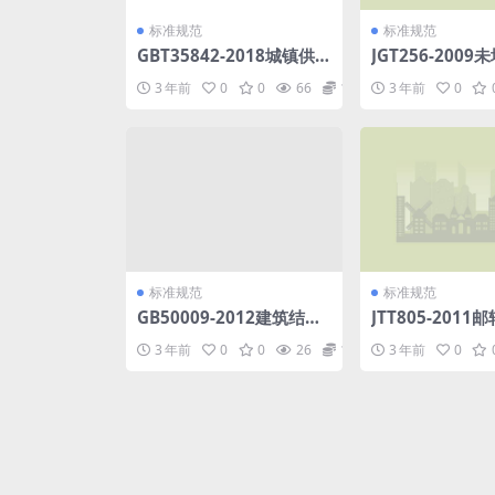
标准规范
标准规范
GBT35842-2018城镇供
JGT256-200
热预制直埋保温阀门技术
乙烯塑料栅栏.pd
3 年前
0
0
66
1.98
3 年前
0
要求.pdf
标准规范
标准规范
GB50009-2012建筑结构
JTT805-201
荷载规范.pdf
船桥.pdf
3 年前
0
0
26
1.98
3 年前
0