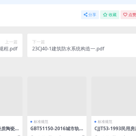
分享
收藏
点赞
上一篇
下一篇
规程.pdf
23CJ40-1建筑防水系统构造一.pdf
标准规范
标准规范
9轻质陶瓷
GBT51150-2016城市轨
CJJT53-1993民用
道交通客流预测规范.pdf
缮工程施工规程.pdf