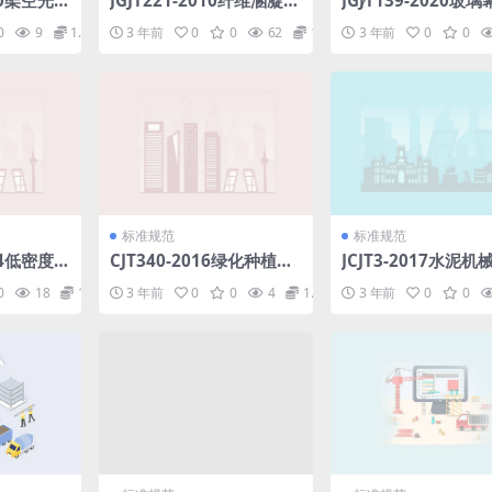
20架空光
JGJT221-2010纤维溷凝土
JGJ∕T139-2020玻
程技术标
应用技术规程.pdf
程质量检验标准.pdf
0
9
1.98
3 年前
0
0
62
1.98
3 年前
0
0
标准规范
标准规范
14低密度
CJT340-2016绿化种植土
JCJT3-2017水泥
材料热阻
壤.pdf
安装工程施工及验收
0
18
1.98
3 年前
0
0
4
1.98
3 年前
0
0
pdf