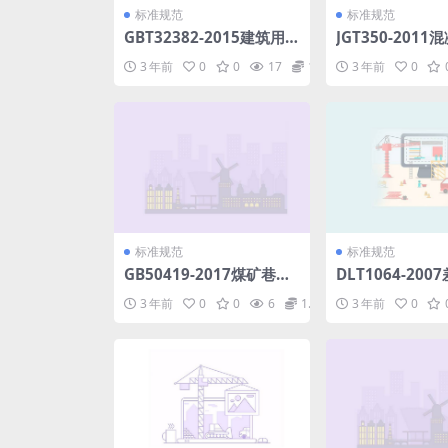
标准规范
标准规范
GBT32382-2015建筑用
JGT350-201
绝热制品剪切性能的测定.
条板.pdf
3 年前
0
0
17
1.98
3 年前
0
pdf
标准规范
标准规范
GB50419-2017煤矿巷道
DLT1064-20
断面和交岔点设计规范.pd
式锚索测力计.pd
3 年前
0
0
6
1.98
3 年前
0
f