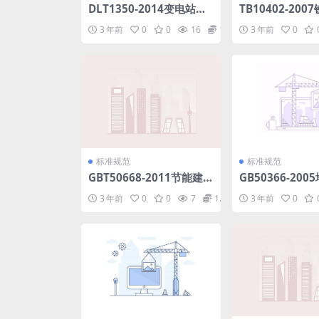
DLT1350-2014变电站故
TB10402-20
障解列装置通用技术条件.
工程监理规范.pd
3 年前
0
0
16
1.98
3 年前
0
pdf
标准规范
标准规范
GBT50668-2011节能建
GB50366-20
筑评价标准.pdf
系统工程技术规范
3 年前
0
0
7
1.98
3 年前
0