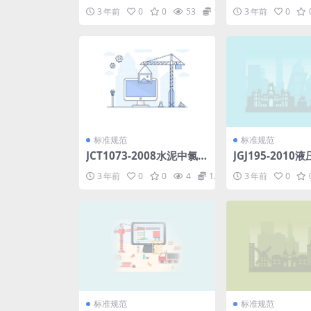
厂房结构设计规范.pdf
口第4部分螺纹
3 年前
0
0
53
1.98
3 年前
0
型式和基本参数.p
标准规范
标准规范
JCT1073-2008水泥中氯
JGJ195-201
离子的化学分析方法.pdf
板工程技术规程.p
3 年前
0
0
4
1.98
3 年前
0
标准规范
标准规范