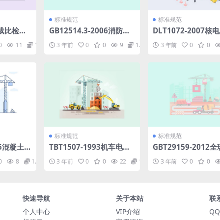
标准规范
标准规范
2承载比检测
GB12514.3-2006消防接
DLT1072-2007核
口第3部分卡式消防接口型
泵定期试验规范.pdf
0
11
1.98
3 年前
0
0
9
1.98
3 年前
0
0
式和基本参数.pdf
标准规范
标准规范
15混凝土
TBT1507-1993机车电气
GBT29159-2012
测管.pd
设备布线规则.pdf
真空太阳集热管用玻
0
8
1.98
3 年前
0
0
22
1.98
3 年前
0
0
pdf
快速导航
关于本站
联
个人中心
VIP介绍
QQ