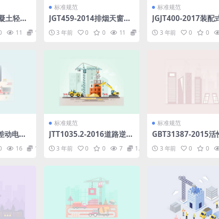
标准规范
标准规范
1混凝土轻质
JGT459-2014排烟天窗五
JGJT400-2017装
金配件.pdf
柱混合梁框架结构技
0
11
1.98
3 年前
0
0
11
1.98
3 年前
0
0
程.pdf
标准规范
标准规范
07差动电阻
JTT1035.2-2016道路逆反
GBT31387-2015
f
射材料用玻璃珠第2部分：
末混凝土.pdf
0
16
1.98
3 年前
0
0
7
1.98
3 年前
0
0
反光膜用玻璃珠.pdf