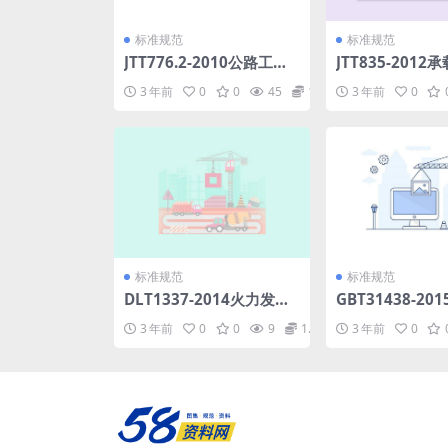
标准规范
标准规范
JTT776.2-2010公路工程
JTT835-201
玄武岩纤维及其制品第2部
仪.pdf
3 年前
0
0
45
1.98
3 年前
0
分：玄武岩纤维单向布.pd
f
标准规范
标准规范
DLT1337-2014火力发电
GBT31438-20
厂水务管理导则.pdf
灌注桩用钢薄壁声
3 年前
0
0
9
1.98
3 年前
0
f