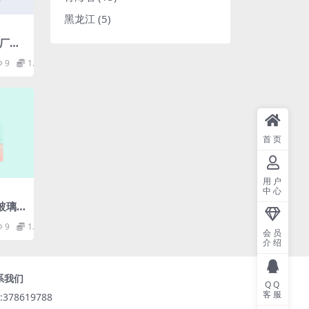
黑龙江
(5)
电厂水
9
1.98
首页
用户
中心
全玻璃
璃管.
9
1.98
会员
介绍
系我们
QQ
客服
:378619788