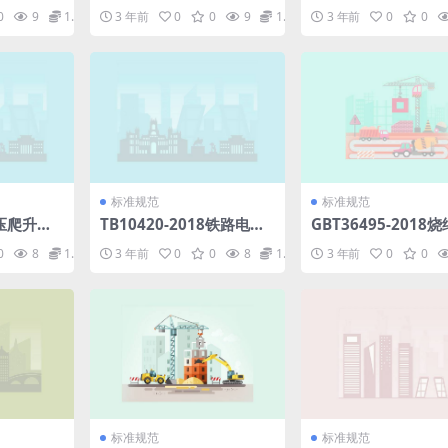
式消防接口
青混凝土.pdf
机车信号和监控系统
0
9
1.98
3 年前
0
0
9
1.98
3 年前
0
0
df
条件.pdf
标准规范
标准规范
0液压爬升模
TB10420-2018铁路电力
GBT36495-2018
df
工程施工质量验收标准.pd
瓦原料物理性能试验
0
8
1.98
3 年前
0
0
8
1.98
3 年前
0
0
f
pdf
标准规范
标准规范