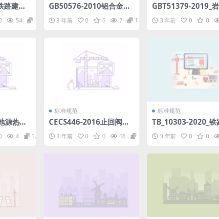
07铁路建设
GB50576-2010铝合金结
GBT51379-2019
f
构工程施工质量验收规范.
厂设计标准.pdf
0
54
1.98
3 年前
0
0
7
1.98
3 年前
0
0
pdf
标准规范
标准规范
05地源热泵
CECS446-2016止回阀倒
TB_10303-2020_
.pdf
流防止器应用技术规程.pd
涵工程-施工安全技术
0
4
1.98
3 年前
0
0
16
1.98
3 年前
0
0
f
pdf