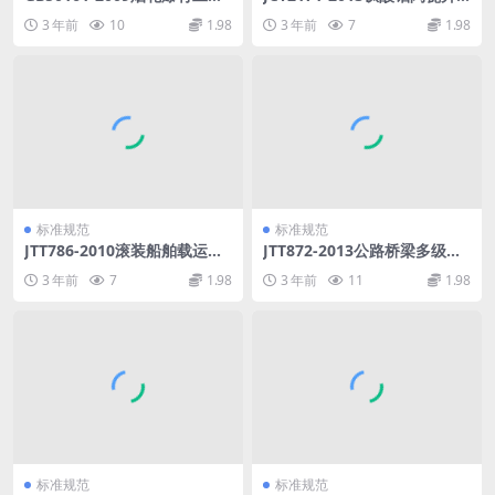
设计安全规范.pdf
液管.pdf
3 年前
10
1.98
3 年前
7
1.98
标准规范
标准规范
JTT786-2010滚装船舶载运危
JTT872-2013公路桥梁多级水
险货物车辆积载与隔离技术要
平力盆式支座.pdf
3 年前
7
1.98
3 年前
11
1.98
求.pdf
标准规范
标准规范