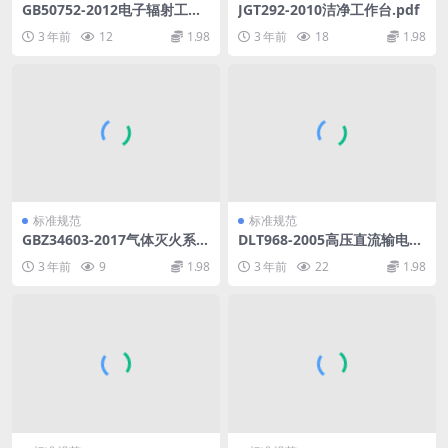
GB50752-2012电子辐射工程
JGT292-2010洁净工作台.pdf
技术规范.pdf
3 年前
12
1.98
3 年前
18
1.98
标准规范
标准规范
GBZ34603-2017气体灭火系统
DLT968-2005高压直流输电工
预设计流量计算方法及验证试
程启动及竣工验收规程.pdf
3 年前
9
1.98
3 年前
22
1.98
验.pdf