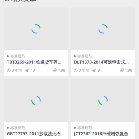
标准规范
标准规范
TBT3269-2011铁道货车弹性
DLT1373-2014可逆锤击式破
旁承.pdf
碎机.pdf
3 年前
13
1.98
3 年前
9
1.98
标准规范
标准规范
GBT27793-2011抄取法无石棉
JCT2362-2016纤维增强复合
纤维垫片材料.pdf
材料液压拉挤机.pdf