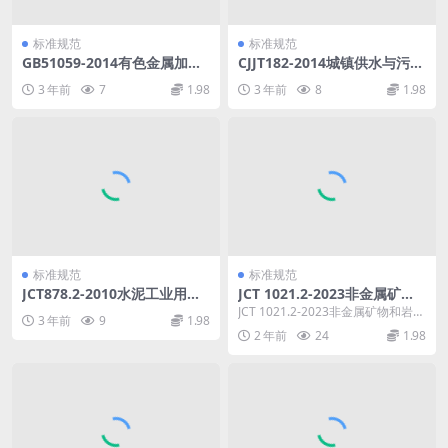
标准规范
标准规范
GB51059-2014有色金属加工
CJJT182-2014城镇供水与污水
机械安装工程施工与质量验收
处理化验室技术规范.pdf
3 年前
7
1.98
3 年前
8
1.98
规范.pdf
标准规范
标准规范
JCT878.2-2010水泥工业用硬
JCT 1021.2-2023非金属矿物
齿面减速机第2部分：边缘传
和岩石化学分析方法 第2部分
JCT 1021.2-2023非金属矿物和岩石
3 年前
9
1.98
动减速机.pdf
硅酸盐岩石、矿物及硅质原料
化学分析方法 第2部分 硅酸盐岩
2 年前
24
1.98
化学分析方法.pdf
石...