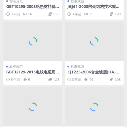
标准规范
标准规范
GBT10295-2008绝热材料稳态
JGJ61-2003网壳结构技术规程
热阻及有关特性的测定热流计
《废止》.pdf
3 年前
16
1.98
3 年前
25
1.98
法.pdf
标准规范
标准规范
GBT32129-2015电线电缆用无
CJT223-2006合金镀层(HA)钢
卤低烟阻燃电缆料.pdf
管及管件.pdf
3 年前
9
1.98
3 年前
19
1.98