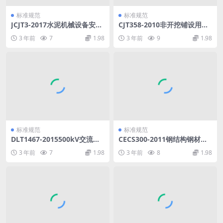
标准规范
标准规范
JCJT3-2017水泥机械设备安装
CJT358-2010非开挖铺设用高
工程施工及验收规范.pdf
密度聚乙烯排水管.pdf
3 年前
7
1.98
3 年前
9
1.98
标准规范
标准规范
DLT1467-2015500kV交流输
CECS300-2011钢结构钢材选
变电设备带电水冲洗作业技术
用与检验技术规程.pdf
3 年前
7
1.98
3 年前
8
1.98
规范.pdf