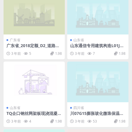
广东省
山东省
广东省_2018定额_D2_道路工
山东通信专用建筑构造L01J00
程.pdf
7.pdf
3 年前
5
1.98
3 年前
7
1.98
山东省
四川省
TQ企口钢丝网架板现浇混凝土
川07G15膨胀玻化微珠保温干
复合保温系统—L15SJ183.pdf
混砂浆构造.pdf
3 年前
4
1.98
3 年前
53
1.98