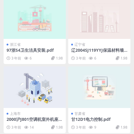
浙江省
辽宁省
97浙S4卫生洁具安装.pdf
辽2004SJ119YYJ保温材料墙
体构造.pdf
3 年前
6
1.98
3 年前
6
1.98
上海市
甘肃省
2000沪J801空调机室外机座板
甘12D1电力控制.pdf
建筑构造.pdf
3 年前
14
1.98
3 年前
9
1.98