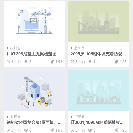
四川省
上海市
川07G03混凝土无梁楼盖图集.
2005沪J106砌体填充墙防裂构
pdf
造.pdf
3 年前
8
1.98
3 年前
14
1.98
山东省
辽宁省
钢桁架轻型复合板(屋面板、网
辽2001J109LM轻质隔墙板.pd
架板、楼板)—L15GT37.pdf
f
3 年前
6
1.98
3 年前
3
1.98