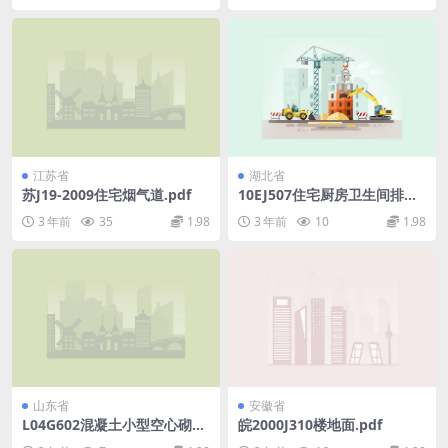
江苏省
湖北省
苏J19-2009住宅烟气道.pdf
10EJ507住宅厨房卫生间排气
道（变压拔气三防）.pdf
3 年前
35
1.98
3 年前
10
1.98
山东省
安徽省
L04G602混凝土小型空心砌块
皖2000J310楼地面.pdf
墙体结构构造.pdf