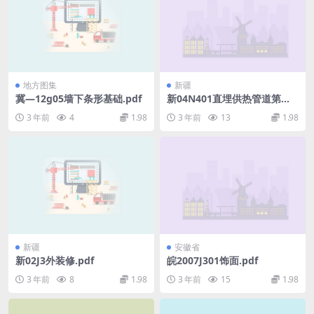
地方图集
新疆
冀—12g05墙下条形基础.pdf
新04N401直埋供热管道第一
册管道安装图集.pdf
3 年前
4
1.98
3 年前
13
1.98
新疆
安徽省
新02J3外装修.pdf
皖2007J301饰面.pdf
3 年前
8
1.98
3 年前
15
1.98