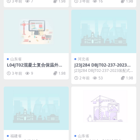
3 年前
7
1.98
3 年前
16
1.98
山东省
河北省
L04JT02混凝土复合保温外墙
J23J284 DBJT02-237-2023装
板构造详图.pdf
配式农村住房建筑构造(五)(低
J23J284 DBJT02-237-2023装配式
3 年前
9
1.98
层现浇混凝土聚苯模块墙体).p
农村住房建筑构造(五)(低层...
2 年前
53
1.98
df
福建省
山东省