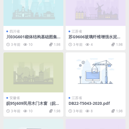
四川省
江苏省
川03G601砌体结构基础图集
苏G9606玻璃纤维增强水泥
(2).pdf
（GRC）轻质空心隔墙板构造
3 年前
10
1.98
3 年前
4
1.98
图集.pdf
安徽省
江苏省
皖95J609民用木门木窗（皖95
DB22-T5043-2020.pdf
J609）.pdf
3 年前
10
1.98
3 年前
8
1.98