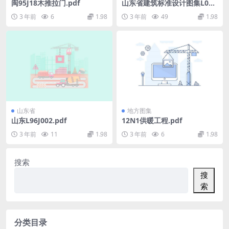
闽95J18木推拉门.pdf
山东省建筑标准设计图集L03S
J203倒置式屋面.pdf
3 年前
6
1.98
3 年前
49
1.98
山东省
地方图集
山东L96J002.pdf
12N1供暖工程.pdf
3 年前
11
1.98
3 年前
6
1.98
搜索
搜
索
分类目录