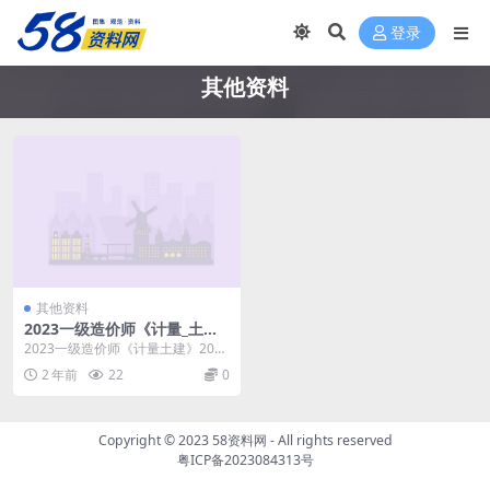
登录
其他资料
其他资料
2023一级造价师《计量_土
建》2022真题及答案解析-202
2023一级造价师《计量土建》2022
2停考地区补考专用课件
真题及答案解析孙琦精校解析.2022
2 年前
22
0
停考地...
Copyright © 2023
58资料网
- All rights reserved
粤ICP备2023084313号