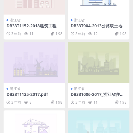
浙江省
浙江省
DB33T1152-2018建筑工程建
DB33T904-2013公路软土地基
筑面积计算和竣工综合测量技
路堤设计规范.pdf
3 年前
11
1.98
3 年前
12
1.98
术规程.pdf
浙江省
浙江省
DB33T1135-2017.pdf
DB331006-2017_浙江省住宅
设计标准.pdf
3 年前
8
1.98
3 年前
11
1.98