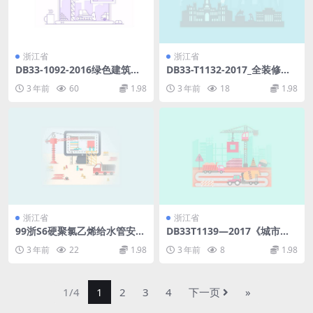
浙江省
浙江省
DB33-1092-2016绿色建筑设
DB33-T1132-2017_全装修住
计标准.pdf
宅室内装饰工程质量验收规范.
3 年前
60
1.98
3 年前
18
1.98
pdf
浙江省
浙江省
99浙S6硬聚氯乙烯给水管安装
DB33T1139—2017《城市轨
图.pdf
道交通结构安全保护技术规
3 年前
22
1.98
3 年前
8
1.98
程》.pdf
1/4
1
2
3
4
下一页
»