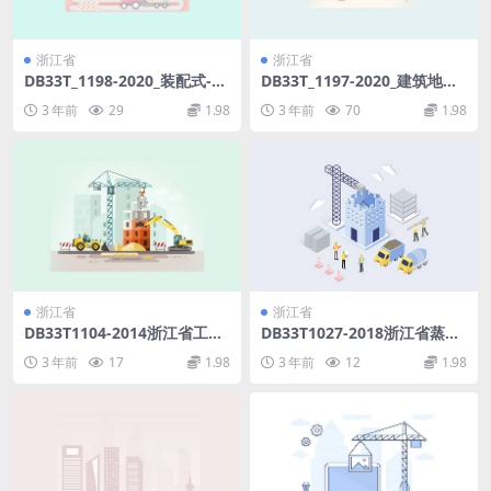
浙江省
浙江省
DB33T_1198-2020_装配式-混
DB33T_1197-2020_建筑地基
凝土结构钢筋套筒灌浆连接技
基础工程-施工质量验收检查用
3 年前
29
1.98
3 年前
70
1.98
术规程.pdf
表标准.pdf
浙江省
浙江省
DB33T1104-2014浙江省工程
DB33T1027-2018浙江省蒸压
建设标准《建设工程监理工作
加气混凝土砌块应用技术规程
3 年前
17
1.98
3 年前
12
1.98
标准》.pdf
[附条文说明].pdf