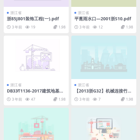
浙江省
浙江省
浙85J801装饰工程(一).pdf
平蓖雨水口—2001浙S10.pdf
3 年前
19
1.98
3 年前
12
1.98
浙江省
浙江省
DB33∕T1136-2017建筑地基基
【2013浙G32】机械连接竹节
础设计规范.pdf
桩图集.pdf
3 年前
47
1.98
3 年前
7
1.98