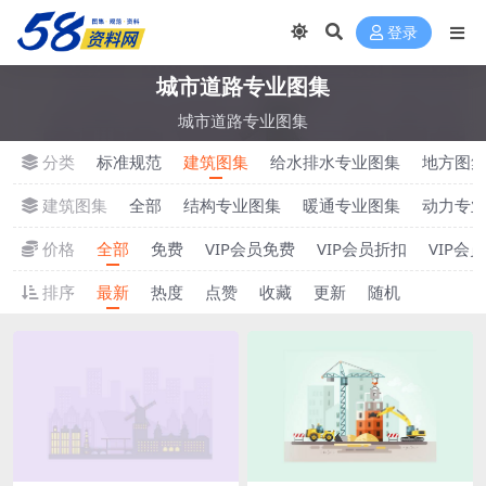
登录
城市道路专业图集
城市道路专业图集
分类
标准规范
建筑图集
给水排水专业图集
地方图
建筑图集
全部
结构专业图集
暖通专业图集
动力专
价格
全部
免费
VIP会员免费
VIP会员折扣
VIP会
排序
最新
热度
点赞
收藏
更新
随机