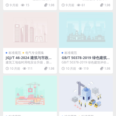
术规程
板外墙外保温系统应用技术规程 DB
程消耗量定额 一、《房屋建筑与装
9 月前
15
1.98
9 月前
61
1.98
2...
饰工程...
标准规范
电气专业图集
标准规范
JGJ/T 46-2024 建筑与市政工
GB/T 50378-2019 绿色建筑评
程施工现场临时用电安全技术
价标准（2024年版）
建筑工地临时用电安全升级，新标
GB/T 50378-2019 绿色建筑评价标
标准
准全面解读 JGJ/T46-2024 建筑与市
准 （2024年版） 评价与等级划...
10 月前
111
1.98
10 月前
119
1.98
政工...