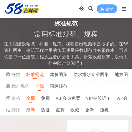
登录
标准规范
常用标准规范、规程
在工程建设领域，标准、规范、规程是出现频率是很多的。在58
资料网中，建筑工程常用的施工质量验收规范共有很多本，可以
说是每一位建筑工程从业者的必备工具。赶紧收藏起来，以便工
作中随时查阅吧！
分类
标准规范
建筑图集
给水排水专业图集
地方图
标准规范
全部
国标规范
价格
全部
免费
VIP会员免费
VIP会员折扣
VIP会
排序
最新
热度
点赞
收藏
更新
随机