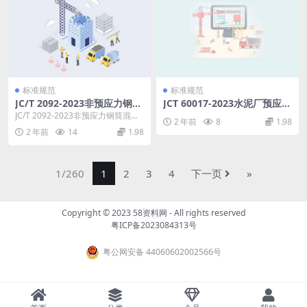
标准规范
标准规范
JC/T 2092-2023非预应力钢筒
JCT 60017-2023水泥厂预应力
混凝土管.pdf
混凝土筒仓技术规范.pdf
JC/T 2092-2023非预应力钢筒混凝
2 年前
8
1.98
土管 代替JC/T2092—2011...
2 年前
14
1.98
1/260
1
2
3
4
下一页
»
Copyright © 2023
58资料网
- All rights reserved
粤ICP备2023084313号
粤公网安备 44060602002566号