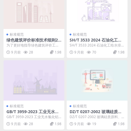
标准规范
标准规范
绿色建筑评价标准技术细则20
SH/T 3533 2024 石油化工给
24
水排水管道工程施工及验收规
为了更好地指导绿色建筑评价工
SH/T 3533 2024 石油化工给水排水
范
作，在国家标准《绿色建筑评价标
管道工程施工及验收规范 代替SH
9 月前
28
1.98
9 月前
70
1.98
准》GB/T 5037...
3...
标准规范
标准规范
GB/T 3959-2023 工业无水氯
DZ/T 0207-2002 玻璃硅质原
化铝（代替GB/T3959一200
料、饰面石材、石膏、温石
GB/T 3959-2023 工业无水氯化铝
DZ/T 0207-2002 玻璃硅质原料、
8）
棉、硅灰石、滑石、石墨矿产
本文件按照GB/T1.1一2020...
饰面石材、石膏、温石棉、硅灰
9 月前
28
1.98
9 月前
19
1.98
地质勘查规范
石、滑石...