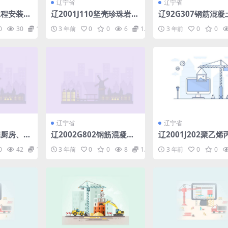
辽宁省
辽宁省
工程安装
辽2001J110坚壳珍珠岩块
辽92G307钢筋混凝
单管托架
保温墙体构造.pdf
制过梁.pdf
0
30
1.98
3 年前
0
0
6
1.98
3 年前
0
0
辽宁省
辽宁省
住宅厨房、卫
辽2002G802钢筋混凝土
辽2001J202聚乙
建筑抗震构造.pdf
合卷材防水构造.pdf
0
42
1.98
3 年前
0
0
8
1.98
3 年前
0
0