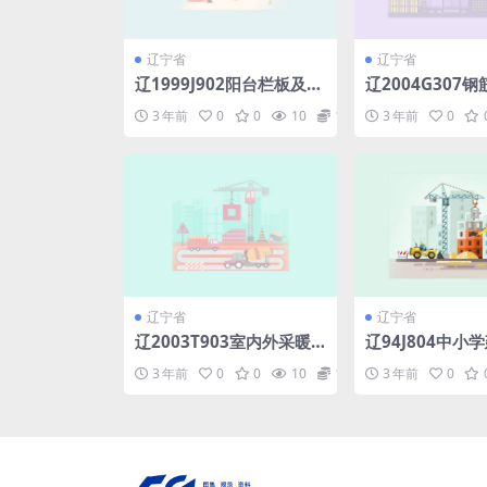
辽宁省
辽宁省
辽1999J902阳台栏板及顶
辽2004G307
棚保温板.pdf
过梁.pdf
3 年前
0
0
10
1.98
3 年前
0
辽宁省
辽宁省
辽2003T903室内外采暖
辽94J804中小
地沟管道安装.pdf
pdf
3 年前
0
0
10
1.98
3 年前
0