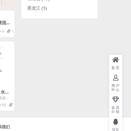
黑龙江
(5)
模网混凝
6
1.98
首页
用户
中心
9 水泥
料施
水泥基渗透
程 1.
92
1.98
会员
介绍
系我们
QQ