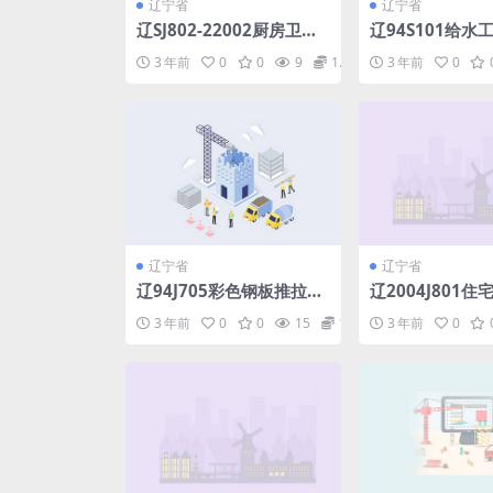
辽宁省
辽宁省
辽SJ802-22002厨房卫生
辽94S101给水
间垂直排烟系统.pdf
(二)管道保温及
3 年前
0
0
9
1.98
3 年前
0
图.pdf
辽宁省
辽宁省
辽94J705彩色钢板推拉窗.
辽2004J801
pdf
生间.pdf
3 年前
0
0
15
1.98
3 年前
0