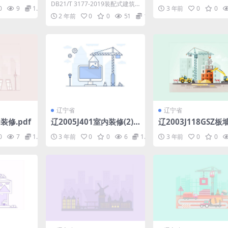
式建筑信息模型应用技术
造图集.pdf
DB21/T 3177-2019装配式建筑
0
9
1.98
3 年前
0
0
规程.pdf
信息模型应用技术规程 1.0.1工程
2 年前
0
0
51
1.98
建...
辽宁省
辽宁省
装修.pdf
辽2005J401室内装修(2).
辽2003J118GSZ
pdf
温构造.pdf
0
7
1.98
3 年前
0
0
6
1.98
3 年前
0
0