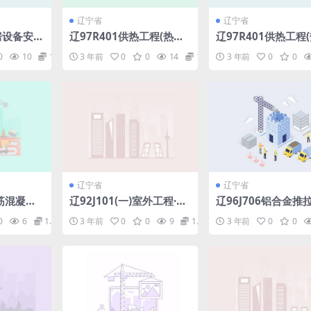
辽宁省
辽宁省
炉房设备安装
辽97R401供热工程(热水)
辽97R401供热工程(
直埋管道安装图集(2).pdf
直埋管道安装图集.p
0
10
1.98
3 年前
0
0
14
1.98
3 年前
0
0
辽宁省
辽宁省
钢筋混凝土
辽92J101(一)室外工程·墙
辽96J706铝合金推拉
.pdf
体构造.pdf
df
0
6
1.98
3 年前
0
0
9
1.98
3 年前
0
0