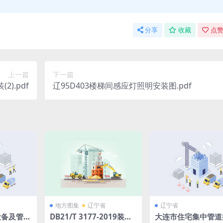
分享
收藏
点赞
上一篇
下一篇
2).pdf
辽95D403楼梯间感应灯照明安装图.pdf
地方图集
辽宁省
辽宁省
设备及管道
DB21/T 3177-2019装配
大连市住宅集中管道