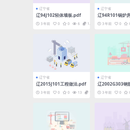
辽宁省
辽宁省
辽94J102轻体墙板.pdf
辽94R101锅
(一).pdf
3 年前
0
0
6
1.98
3 年前
0
辽宁省
辽宁省
辽2015J101工程做法.pdf
辽2002G303
现浇板式住宅楼梯
3 年前
0
0
13
1.98
3 年前
0