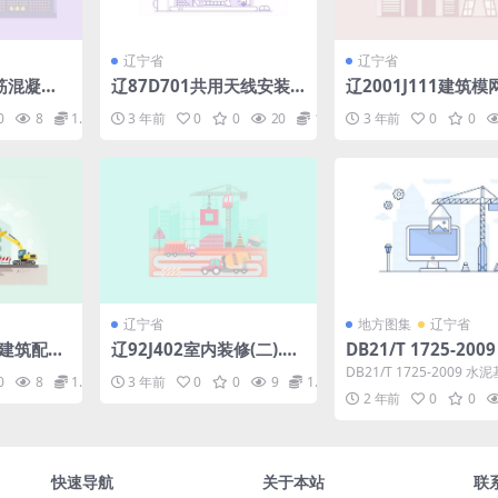
辽宁省
辽宁省
钢筋混凝土
辽87D701共用天线安装
辽2001J111建筑
图.pdf
土结构构造.pdf
0
8
1.98
3 年前
0
0
20
1.98
3 年前
0
0
辽宁省
地方图集
辽宁省
学建筑配件.
辽92J402室内装修(二).pd
DB21/T 1725-200
f
基渗透结晶型防水材
DB21/T 1725-2009 
0
8
1.98
3 年前
0
0
9
1.98
工技术规程.pdf
结晶型防水材料施工技术规
2 年前
0
0
0....
快速导航
关于本站
联