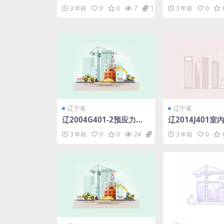
保温.pdf
3 年前
0
0
7
1.98
3 年前
0
辽宁省
辽宁省
辽2004G401-2预应力混
辽2014J401室内
凝土空心板(跨度6.3m～1
3 年前
0
0
24
1.98
3 年前
0
5.9m).pdf