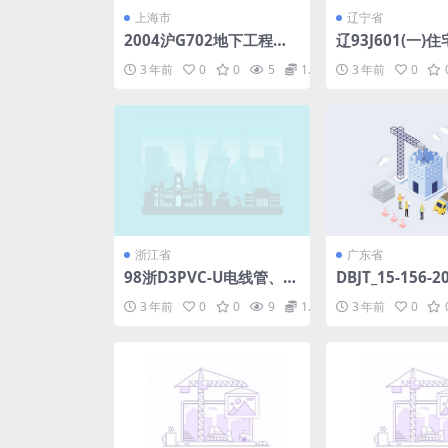
上海市
辽宁省
2004沪G702地下工程止
辽93J601(一)
水带应用图.pdf
板式门).pdf
3 年前
0
0
5
1.98
3 年前
0
浙江省
广东省
98浙D3PVC-U电线管、电
DBJT_15-156-
线槽安装图.pdf
沉管隧道管_养技
3 年前
0
0
9
1.98
3 年前
0
df