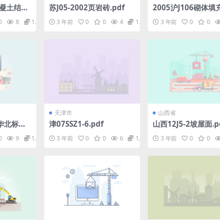
混凝土结构
苏J05-2002页岩砖.pdf
2005沪J106砌体
f
裂构造.pdf
0
8
1.98
3 年前
0
0
4
1.98
3 年前
0
0
天津市
山西省
程华北标图
津07SSZ1-6.pdf
山西12J5-2坡屋面.p
0
9
1.98
3 年前
0
0
6
1.98
3 年前
0
0