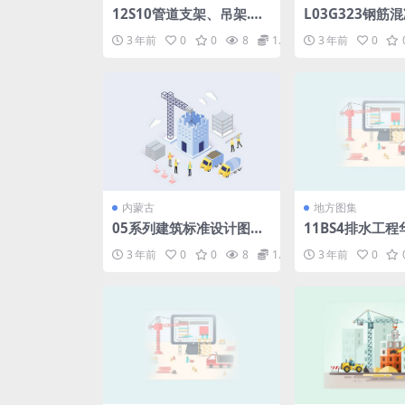
12S10管道支架、吊架.pd
L03G323钢筋
f
抗震构造详图.pd
3 年前
0
0
8
1.98
3 年前
0
内蒙古
地方图集
05系列建筑标准设计图集-
11BS4排水工
05S1卫生设备安装工程图
集.pdf
3 年前
0
0
8
1.98
3 年前
0
集.pdf