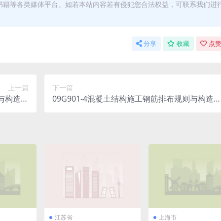
书籍等各类媒体平台。如若本站内容若有侵犯您合法权益，可联系我们进
分享
收藏
点赞
上一篇
下一篇
则与构造详
09G901-4混凝土结构施工钢筋排布规则与构造
剪力墙、
图(现浇砼楼面与屋面板).pdf
）.pdf
江苏省
上海市