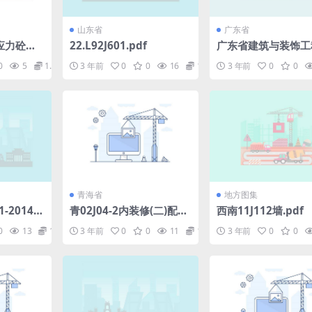
山东省
广东省
预应力砼空
22.L92J601.pdf
广东省建筑与装饰工
筋.pdf
合定额2010(上中下册
0
5
1.98
3 年前
0
0
16
1.98
3 年前
0
0
f
青海省
地方图集
-2014_
青02J04-2内装修(二)配件.
西南11J112墙.pdf
和节能设
pdf
0
13
1.98
3 年前
0
0
11
1.98
3 年前
0
0
集.pdf