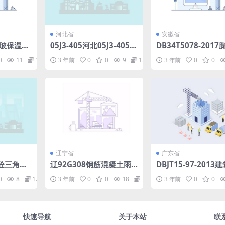
河北省
安徽省
双玻保温推
05J3-405河北05J3-405系
DB34T5078-201
列建筑标准设计图集加气
珠岩保温板建筑保温
0
11
1.98
3 年前
0
0
9
1.98
3 年前
0
0
砼砌块墙.pdf
应用技术规程.pdf
辽宁省
广东省
筋砼三角形
辽92G308钢筋混凝土雨
DBJT15-97-2013
篷.pdf
程绿色施工评价标准.
0
8
1.98
3 年前
0
0
18
1.98
3 年前
0
0
快速导航
关于本站
联