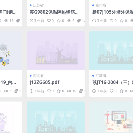
江苏省
贵州省
住宅门(钢框
苏G9802保温隔热钢筋混
黔07J105外墙外保
凝土屋面板图集.pdf
构造.pdf
0
13
1.98
3 年前
0
0
6
1.98
3 年前
0
0
河北省
江苏省
2019_内河
j12ZG605.pdf
苏JT16-2004（三
术规范.p
外保温构造图集（三）
0
5
1.98
3 年前
0
0
19
1.98
3 年前
0
0
f