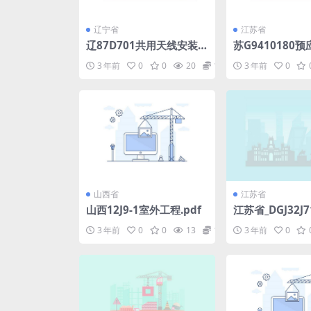
辽宁省
江苏省
辽87D701共用天线安装
苏G9410180
图.pdf
心板图集冷拉Ⅱ级钢
3 年前
0
0
20
1.98
3 年前
0
山西省
江苏省
山西12J9-1室外工程.pdf
江苏省_DGJ32J71
居住建筑热环境
3 年前
0
0
13
1.98
3 年前
0
计标准_地方规范图