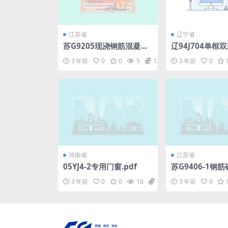
江苏省
辽宁省
苏G9205现浇钢筋混凝土
辽94J704单框
住宅楼梯图集.pdf
拉钢窗.pdf
3 年前
0
0
5
1.98
3 年前
0
河南省
江苏省
05YJ4-2专用门窗.pdf
苏G9406-1钢
屋架.pdf
3 年前
0
0
10
1.98
3 年前
0