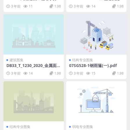
设计深度图样.pdf
企业质量管理规范.pdf
3 年前
11
1.98
3 年前
14
1.98
建筑图集
结构专业图集
DB33_T_1230_2020_金属面板
07SG528-1钢雨篷(一).pdf
保温装饰板外墙外保温系统应
3 年前
14
1.98
3 年前
15
1.98
用技术规程.pdf
结构专业图集
弱电专业图集