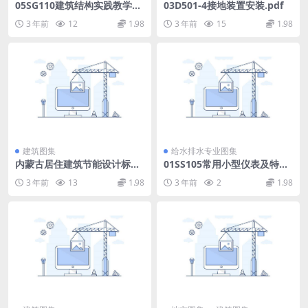
05SG110建筑结构实践教学及
03D501-4接地装置安装.pdf
见习工程师图册.pdf
3 年前
12
1.98
3 年前
15
1.98
建筑图集
给水排水专业图集
内蒙古居住建筑节能设计标准
01SS105常用小型仪表及特种
2011.pdf
阀门选用安装图集.pdf
3 年前
13
1.98
3 年前
2
1.98