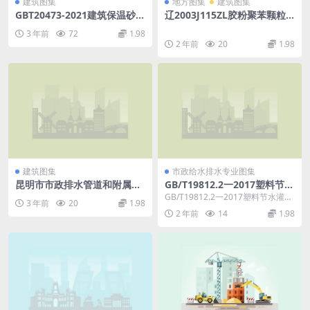
建筑图集
地方图集
建筑图集
GBT20473-2021建筑保温砂
辽2003J115ZL胶粉聚苯颗粒
浆.pdf
外保温墙体构造.rar
3 年前
72
1.98
2 年前
20
1.98
建筑图集
市政给水排水专业图集
昆明市市政排水管道和附属构
GB/T19812.2一2017塑料节水
筑物设计安装图集2013版.pdf
灌溉器材第2部分：压力补偿
GB/T19812.2一2017塑料节水灌溉
3 年前
20
1.98
式滴头及滴灌管.pdf
器材第2部分：压力补偿式滴头及滴
2 年前
14
1.98
灌管...