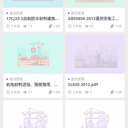
建筑图集
建筑图集
17CJ23-2自粘防水材料建筑构
GB50856-2013通用安装工程
造（二）.pdf
工程量计算规范.pdf
3 年前
13
1.98
3 年前
81
1.98
建筑图集
建筑图集
机电材料进场、预留预埋、水
SL635-2012.pdf
暖电施工工艺标准，现场就得
3 年前
11
1.98
3 年前
7
1.98
这么干！145页PPT.ppt