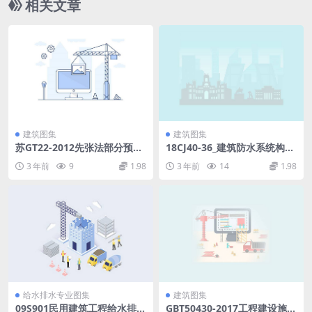
相关文章
建筑图集
建筑图集
苏GT22-2012先张法部分预应
18CJ40-36_建筑防水系统构造
力方桩.pdf
_三十六.pdf
3 年前
9
1.98
3 年前
14
1.98
给水排水专业图集
建筑图集
09S901民用建筑工程给水排水
GBT50430-2017工程建设施工