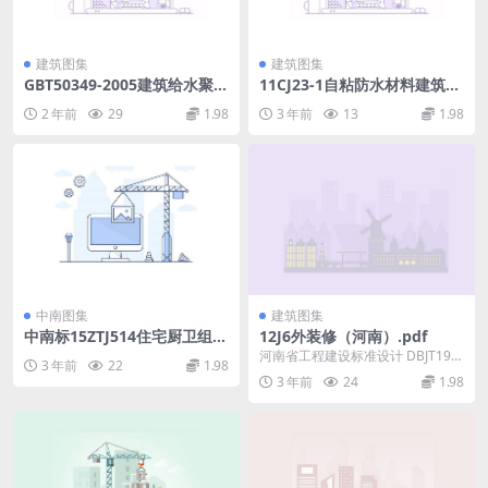
建筑图集
建筑图集
GBT50349-2005建筑给水聚丙
11CJ23-1自粘防水材料建筑构
烯管道工程技术规范.rar
造(一).pdf
2 年前
29
1.98
3 年前
13
1.98
中南图集
建筑图集
中南标15ZTJ514住宅厨卫组合
12J6外装修（河南）.pdf
变压式排气道.pdf
河南省工程建设标准设计 DBJT19-0
3 年前
22
1.98
7-2012 12系列建筑标准设计图集 ...
3 年前
24
1.98