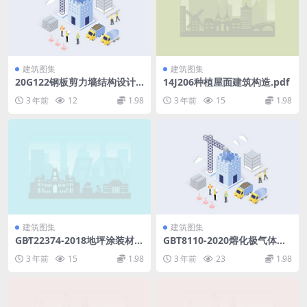
建筑图集
建筑图集
20G122钢板剪力墙结构设计.
14J206种植屋面建筑构造.pdf
pdf
3 年前
12
1.98
3 年前
15
1.98
建筑图集
建筑图集
GB∕T22374-2018地坪涂装材
GBT8110-2020熔化极气体保
料.pdf
护电弧焊用非合金钢及细晶粒
3 年前
15
1.98
3 年前
23
1.98
钢实心焊丝(9.1MB).pdf