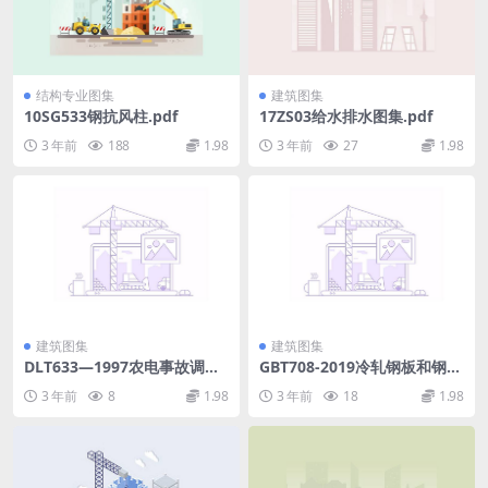
结构专业图集
建筑图集
10SG533钢抗风柱.pdf
17ZS03给水排水图集.pdf
3 年前
188
1.98
3 年前
27
1.98
建筑图集
建筑图集
DLT633—1997农电事故调查
GBT708-2019冷轧钢板和钢带
统计规程.pdf
的尺寸、外形、重量及允许偏
3 年前
8
1.98
3 年前
18
1.98
差.pdf