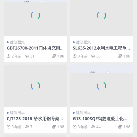
建筑图集
建筑图集
GBT26700-2011门体填充用硬
SL635-2012水利水电工程单
质聚氨酯泡沫塑料.rar
元工程施工质量验收评定标准
2 年前
31
1.98
3 年前
36
1.98
——水工金属结构安装工程().
pdf
建筑图集
建筑图集
CJT123-2016-给水用钢骨架聚
G13-100SQF钢筋混凝土化粪
乙烯塑料复合管_.pdf
池.pdf
3 年前
7
1.98
3 年前
44
1.98