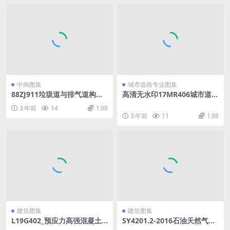
中南图集
城市道路专业图集
88ZJ911垃圾道与排气道构造.
高清无水印17MR406城市道
pdf
路-现浇钢筋混凝土挡土墙(路
3 年前
14
1.98
肩式)图集.pdf
3 年前
11
1.98
建筑图集
建筑图集
L19G402_预应力高强混凝土
SY4201.2-2016石油天然气建
实心方桩.pdf
设工程施工质量验收规范设备