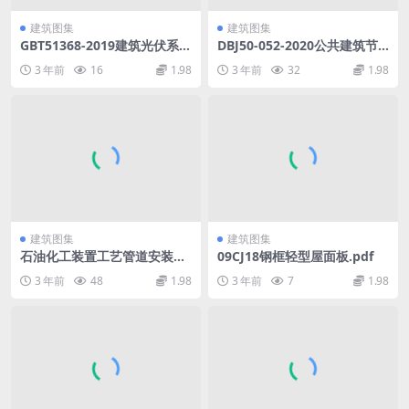
建筑图集
建筑图集
GBT51368-2019建筑光伏系统
DBJ50-052-2020公共建筑节
应用技术标准.pdf
能（绿色建筑）设计标准.pdf
3 年前
16
1.98
3 年前
32
1.98
建筑图集
建筑图集
石油化工装置工艺管道安装设
09CJ18钢框轻型屋面板.pdf
计手册第1篇设计与计算(第五
3 年前
48
1.98
3 年前
7
1.98
版).rar