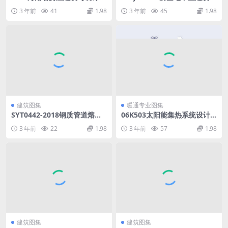
程综合定额下册.pdf
计(2007年合订本).pdf
3 年前
41
1.98
3 年前
45
1.98
建筑图集
暖通专业图集
SYT0442-2018钢质管道熔结
06K503太阳能集热系统设计
环氧粉末内防腐层技术标准
与安装.pdf
3 年前
22
1.98
3 年前
57
1.98
(1).pdf
建筑图集
建筑图集