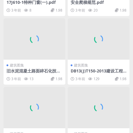
17J610-1特种门窗(一).pdf
安全爬梯规范.pdf
3 年前
8
1.98
3 年前
20
1.98
建筑图集
建筑图集
旧水泥混凝土路面碎石化技术
DB13(J)T150-2013建设工程
规程(山东省标准DB37T_1160
工程量清单编制与计价规程河
3 年前
13
1.98
3 年前
129
1.98
-2009).pdf
北省.pdf