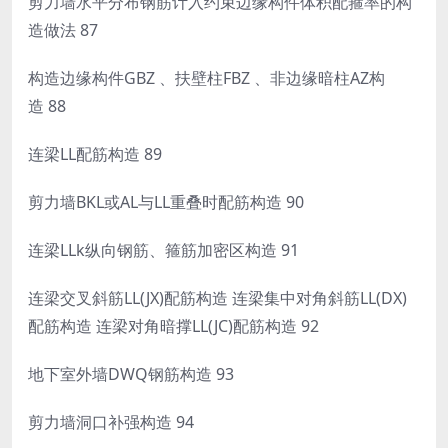
剪力墙水平分布钢筋计入约束边缘构件体积配箍率的构
造做法 87
构造边缘构件GBZ 、扶壁柱FBZ 、非边缘暗柱AZ构
造 88
连梁LL配筋构造 89
剪力墙BKL或AL与LL重叠时配筋构造 90
连梁LLk纵向钢筋、箍筋加密区构造 91
连梁交叉斜筋LL(JX)配筋构造 连梁集中对角斜筋LL(DX)
配筋构造 连梁对角暗撑LL(JC)配筋构造 92
地下室外墙DWQ钢筋构造 93
剪力墙洞口补强构造 94