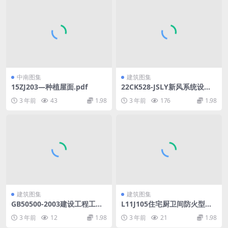
中南图集
建筑图集
15ZJ203—种植屋面.pdf
22CK528-JSLY新风系统设备
选用与安装.pdf
3 年前
43
1.98
3 年前
176
1.98
建筑图集
建筑图集
GB50500-2003建设工程工程
L11J105住宅厨卫间防火型排
量清单计价规范带附录完整版.
烟气道.pdf
3 年前
12
1.98
3 年前
21
1.98
pdf