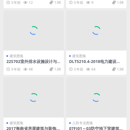
3 年前
12
1.98
3 年前
9
1.98
安装工程第2部分塔类.pdf
建筑图集
建筑图集
22S702室外排水设施设计与施
DLT5210.4-2018电力建设施
工-钢筋混凝土化粪池（彩色O
工质量验收规程第4部分：热
3 年前
48
1.98
3 年前
64
1.98
CR带书签）.pdf
工仪表及控制装置.pdf
建筑图集
人防专业图集
2017海南省房屋建筑与装饰工
07FJ01～03防空地下室建筑设