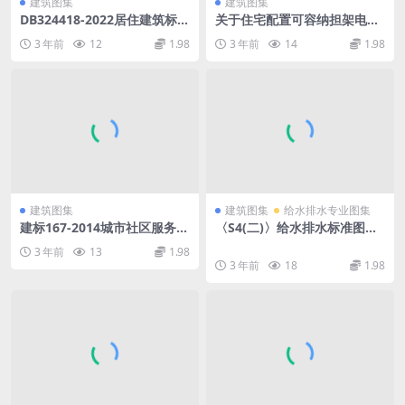
建筑图集
建筑图集
DB324418-2022居住建筑标准
关于住宅配置可容纳担架电梯
化外窗系统应用技术规程扫描
的规定.doc
3 年前
12
1.98
3 年前
14
1.98
版.pdf
建筑图集
建筑图集
给水排水专业图集
建标167-2014城市社区服务站
〈S4(二)〉给水排水标准图集
建设标准.pdf
室内给水排水管道及附件安装.
3 年前
13
1.98
pdf
3 年前
18
1.98