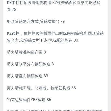
KZ中柱柱顶纵向钢筋构造 KZ柱变截面位置纵向钢筋构
造 78
矩形箍筋复合方式(箍筋类型1) 79
KZ边柱、角柱柱顶等截面伸出时纵向钢筋构造 圆形箍筋
复合方式(箍筋类型4) 芯柱XZ配筋构造 80
剪力墙标准构造详图 81
剪力墙水平分布钢筋构造 81
剪力墙竖向钢筋构造 83
剪力墙施工缝、防震缝、拉结筋构造 85
约束边缘构件YBZ构造 86