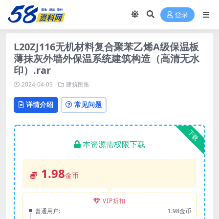
登录
L20ZJ116无机材料复合聚苯乙烯A级保温板
薄抹灰外墙外保温系统建筑构造（高清无水
印）.rar
2024-04-09
建筑图集
详情介绍
常见问题
下载
本资源需权限下载
1.98
金币
VIP折扣
普通用户:
1.98金币