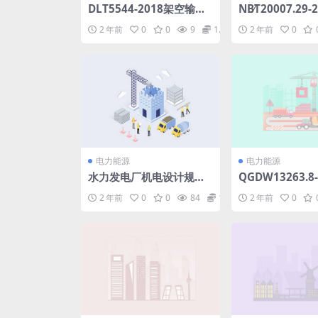
DLT5544-2018架空输电
NB∕T20007.29
线路锚杆基础设计规程.pd
堆核电厂用不锈钢
2 年前
0
0
9
1.98
2 年前
0
f
分：泵用奥氏体
相不锈钢ABC类
件(13.69MB)pd
电力能源
电力能源
水力发电厂机电设计规范
QGDW13263.8
DLT5186-2004(4.87MB)
路金具采购标准
2 年前
0
0
84
1.98
2 年前
0
pdf
750kV输电线
串专用技术规范(1
pdf