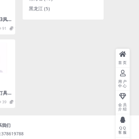
黑龙江
(5)
23风
超声
91
1.98
首页
用户
中心
8灯具
要求游
39
1.98
.ra
会员
介绍
系我们
QQ
客服
:378619788