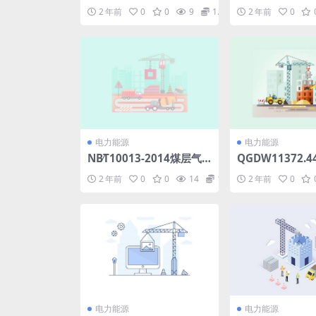
电网有限公司应急指挥信
电压500kV及
2 年前
0
0
9
1.98
2 年前
0
息系统技术规范(8.57MB)
电用挤包绝缘电
pdf
统-第4部分-直流
pdf
电力能源
电力能源
NB∕T10013-2014煤层气
QGDW11372.4
地质选区评价方法(6.81M
家电网公司技能
2 年前
0
0
14
1.98
2 年前
0
B)pdf
能力培训规范第4
土建施工(18.75M
电力能源
电力能源