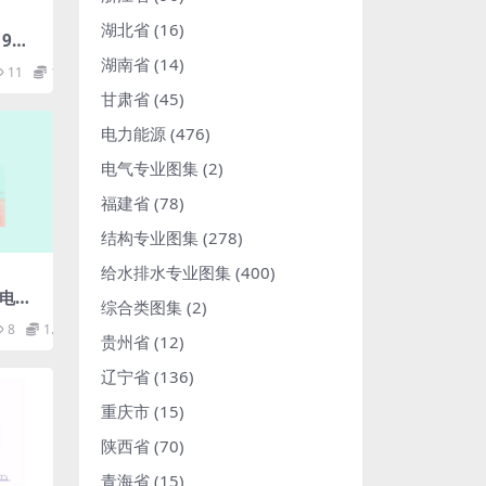
湖北省
(16)
19全
S及配
湖南省
(14)
11
1.98
部分：
甘肃省
(45)
df
电力能源
(476)
电气专业图集
(2)
福建省
(78)
结构专业图集
(278)
给水排水专业图集
(400)
动电阻
综合类图集
(2)
B)pd
8
1.98
贵州省
(12)
辽宁省
(136)
重庆市
(15)
陕西省
(70)
青海省
(15)