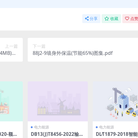
分享
收藏
点赞
上一篇
下一篇
MB)pd
88J2-9墙身外保温(节能65%)图集.pdf
f
电力能源
电力能源
2020-额定
DB13(J)T8456-2022输变
DL∕T1879-2018智