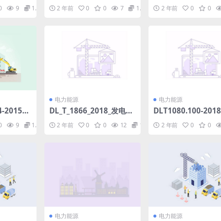
以下直流输
电工程消防验收标准(2.95
站监控系统验收规范(6
0
9
1.98
2 年前
0
0
7
1.98
2 年前
0
0
力电缆系
MB)pdf
MB)pdf
电缆附件.
电力能源
电力能源
4-2015国
DL_T_1866_2018_发电厂
DLT1080.100-20
人员岗位
水处理用折叠式滤元验收
企业应用集成配电管
0
9
1.98
2 年前
0
0
12
1.98
2 年前
0
0
4部分：
导则.pdf
统接口第100部分：
B)pdf
框架(37.49MB)pdf
电力能源
电力能源