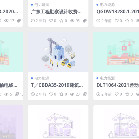
电力能源
电力能源
3-2020核
广东工程勘察设计收费导
QGDW13280.1-20
图设计文
则第二版广东2021年.pdf
介质自承式光缆ADS
0
17
1.98
2 年前
0
0
93
1.98
2 年前
0
0
第3部分：
套金具采购标准第1
pdf
通用部分(4.55MB)p
电力能源
电力能源
21输电线路
T／CBDA35-2019建筑装
DLT1064-2021差
础工程技
饰装修工程施工组织设计
式锚索测力计(2.95M
0
5
1.98
2 年前
0
0
23
1.98
2 年前
0
0
.pdf
标准.pdf
f