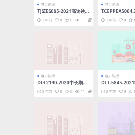
电力能源
电力能源
TJSIES005-2021高速铁路
T∕CEPPEA5004.
用高效节能LED隧道照明
电厂常规岛施工
2 年前
0
0
11
1.98
2 年前
0
灯具.pdf
件内容深度规定
电厂化学(8.7MB)
电力能源
电力能源
DL∕T2190-2020中长期电
DLT-5845-20
力交易安全校核技术规范
岩石地基挖孔基
2 年前
0
0
11
1.98
2 年前
0
(3.78MB)pdf
术规范(17.92MB)