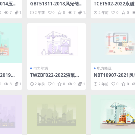
-2014压水
GBT51311-2018风光储
TCET502-2022永
第29部
联合发电站调试及验收标
减速齿轮通用技术规范
0
7
1.98
2 年前
0
0
7
1.98
2 年前
0
0
-铁素体双
准(11.09MB)pdf
32MB)pdf
非承压铸
f
电力能源
电力能源
-2019线
TWZBF022-2022液氧储
NBT10907-2021
第8部分：
罐根阀.pdf
组混凝土—钢混合塔
0
8
1.98
2 年前
0
0
9
1.98
2 年前
0
0
路导线金具
计规范(6.79MB)pdf
.27MB)