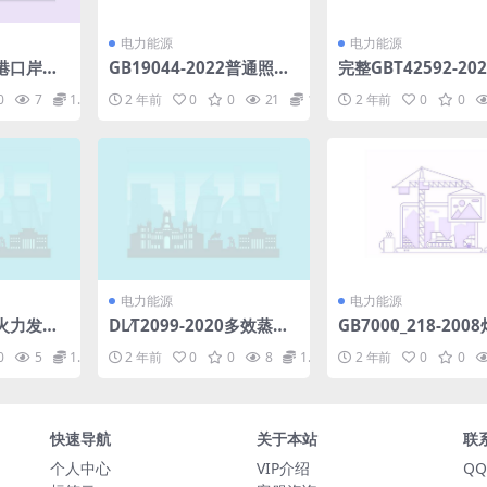
电力能源
电力能源
20港口岸电
GB19044-2022普通照明
完整GBT42592-20
)pdf
用荧光灯能效限定值及能
力发电机组风轮叶片
0
7
1.98
2 年前
0
0
21
1.98
2 年前
0
0
效等级(1.94MB)pdf
波检测方法.pdf
电力能源
电力能源
21火力发电
DL∕T2099-2020多效蒸馏
GB7000_218-200
模拟量控
海水淡化装置用热交换管
第2-18部分：特殊
0
5
1.98
2 年前
0
0
8
1.98
2 年前
0
0
批版)(2
选用导则(2.65MB)pdf
泳池和类似场所用灯具
r
快速导航
关于本站
联
个人中心
VIP介绍
QQ