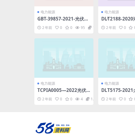
电力能源
电力能源
GBT-39857-2021-光伏发
DL∕T2188-20
电效率技术规范-2021年1
系统总则(5.54MB
2 年前
0
0
95
1.98
2 年前
0
0月1日实施.pdf
电力能源
电力能源
TCPIA0005—2022光伏
DLT5175-20
涂锡焊带(496.55KB)pdf
厂热工开关量和
2 年前
0
0
4
1.98
2 年前
0
制系统设计规程(报
MB)pdf