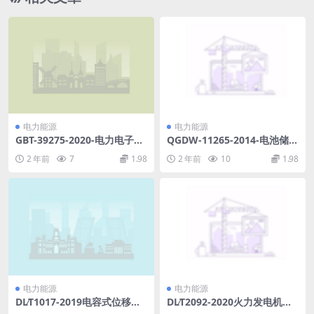
电力能源
电力能源
GBT-39275-2020-电力电子系
QGDW-11265-2014-电池储能
统和设备-有源馈电变流器-AIC
电站设计技术规程.pdf
2 年前
7
1.98
2 年前
10
1.98
-应用的运行条件和特性.pdf
电力能源
电力能源
DL∕T1017-2019电容式位移计
DL∕T2092-2020火力发电机组
(2.86MB)pdf
电气启动试验规程(14.4MB)p