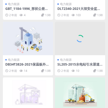
电力能源
电力能源
GBT_1184-1996_形状公差和
DLT2340-2021大坝安全监测
位置公差_未注公差值.pdf
资料分析规程(14.73MB)pdf
2 年前
4
1.98
2 年前
103
1.98
电力能源
电力能源
DB34∕T3826-2021保温板外墙
SL205-2015水电站引水渠道
外保温工程技术标准.pdf
及前池设计规范(24.25MB)pd
2 年前
14
1.98
2 年前
10
1.98
f