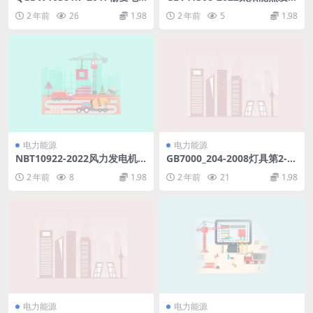
工程施工图设计内容深度规定
站储热系统性能评价导则(1.26
2 年前
26
1.98
2 年前
5
1.98
第7部分220kV架空输电线路
MB)pdf
(527.53KB)pdf
电力能源
电力能源
NBT10922-2022风力发电机
GB7000_204-2008灯具第2-4
组风速风向仪检验与维护规程
部分：特殊要求可移式通用灯
2 年前
8
1.98
2 年前
21
1.98
(1.74MB)pdf
具.rar
电力能源
电力能源