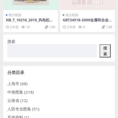
电力能源
电力能源
NB_T_10216_2019_风电机组
GBT24518-2009金属和合金的
钢塔筒设计制造安装规范.pdf
腐蚀应力腐蚀室外暴露试验方
2 年前
10
1.98
2 年前
9
1.98
法.pdf
搜索
搜
索
分类目录
上海市
(68)
中南图集
(218)
云南省
(12)
人防专业图集
(51)
其他资料
(1)