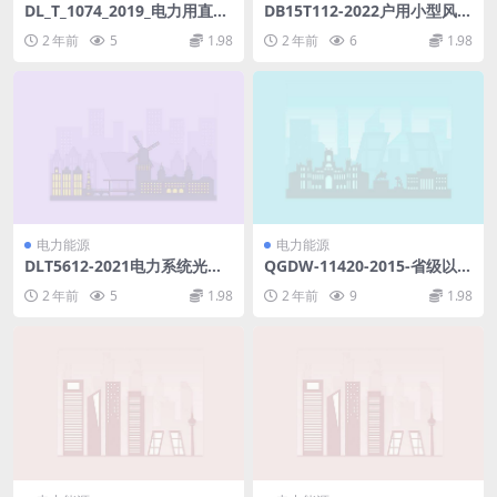
DL_T_1074_2019_电力用直流
DB15T112-2022户用小型风力
和交流一体化不间断电源_代替
发电机组安装使用保养技术规
2 年前
5
1.98
2 年前
6
1.98
DL_T_1074_2007.pdf
范(392.5KB)pdf
电力能源
电力能源
DLT5612-2021电力系统光通
QGDW-11420-2015-省级以上
信工程可行性研究报告内容深
电网继电保护一体化整定计算
2 年前
5
1.98
2 年前
9
1.98
度规定(12.15MB)pdf
技术规范.pdf