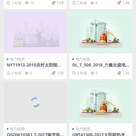
2 年前
10
1.98
2 年前
6
1.98
df
电力能源
电力能源
NYT1913-2010农村太阳能光
DL_T_506_2018_六氟化硫电
伏室外照明装置技术要求.pdf
气设备中绝缘气体湿度测量方
2 年前
6
1.98
2 年前
5
1.98
法.pdf
电力能源
电力能源
QGDW10381.7-2017输变电
GB∕T41308-2022太阳能热发电