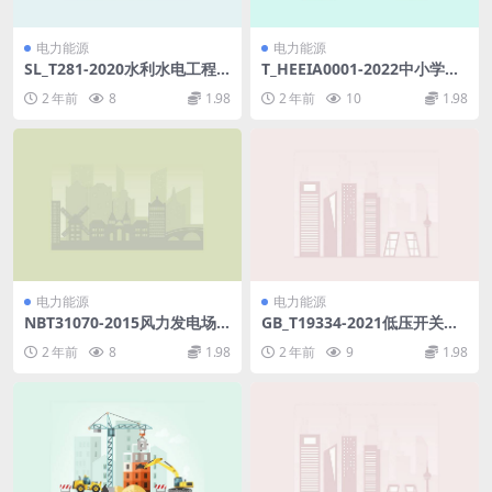
电力能源
电力能源
SL_T281-2020水利水电工程
T_HEEIA0001-2022中小学及
压力钢管设计规范.pdf
幼儿园教室照明验收规范.pdf
2 年前
8
1.98
2 年前
10
1.98
电力能源
电力能源
NBT31070-2015风力发电场
GB_T19334-2021低压开关设
监控系统通信-一致性测试(12.
备和控制设备的尺寸在开关设
2 年前
8
1.98
2 年前
9
1.98
57MB)pdf
备和控制设备及其附件中作机
械支承的标准安装轨(7.15MB)
pdf