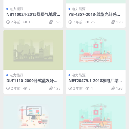
电力能源
电力能源
NB∕T10024-2015煤层气地震
YB-4357-2013-线型光纤感温
资料处理成果验收规范(1.31M
火灾探测报警系统设计及施工
2 年前
13
1.98
2 年前
25
1.98
B)pdf
规范.pdf
电力能源
电力能源
DL∕T1110-2009卧式蒸发冷却
NB∕T20479.1-2018核电厂结构
电机基本技术条件(2.7MB)pdf
模块和机械模块焊缝无损检测
2 年前
8
1.98
2 年前
4
1.98
第1部分：超声检测(17.6MB)
pdf