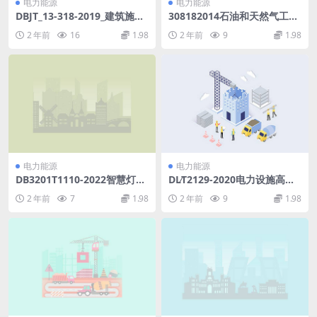
电力能源
电力能源
DBJT_13-318-2019_建筑施工
308182014石油和天然气工业
承插型盘扣式钢管支架安全-技
管线输送系统用全焊接球阀.p
2 年前
16
1.98
2 年前
9
1.98
术规程.pdf
df
电力能源
电力能源
DB3201T1110-2022智慧灯杆
DL∕T2129-2020电力设施高空
建设规范.pdf
警示球(4.73MB)pdf
2 年前
7
1.98
2 年前
9
1.98