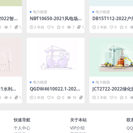
电力能源
电力能源
-2022智慧
NB∕T10650-2021风电场
DB15T112-2022
f
并网性能监测评估方法(5.
型风力发电机组安装
0
7
1.98
2 年前
0
0
7
1.98
2 年前
0
0
53MB)pdf
保养技术规范(392.5
df
电力能源
电力能源
021水利发
Q∕GDW4610022.1-2020
JCT2722-2022绿
统设计规
水泵水轮机本体运检导则
及生态修复用植被水
0
4
1.98
2 年前
0
0
10
1.98
2 年前
0
0
f
(8.01MB)pdf
pdf
快速导航
关于本站
联
个人中心
VIP介绍
QQ