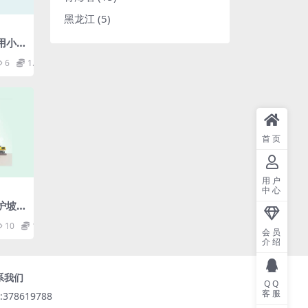
黑龙江
(5)
户用小
使用
6
1.98
KB)p
首页
用户
中心
化护坡
泥土.
10
1.98
会员
介绍
系我们
QQ
客服
:378619788