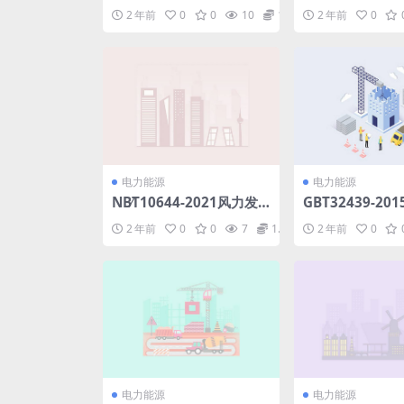
缆微风振动疲劳试验方法
风电场交流海底
2 年前
0
0
10
1.98
2 年前
0
(5.36MB)pdf
敷设技术导则(4.9
f
电力能源
电力能源
NB∕T10644-2021风力发
GBT32439-20
电机组激光测风设备应用
钢丝网增强聚乙
2 年前
0
0
7
1.98
2 年前
0
导则(4.91MB)pdf
道.pdf
电力能源
电力能源