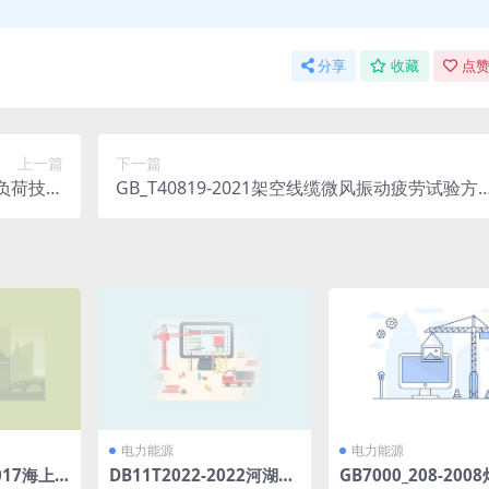
分享
收藏
点赞
上一篇
下一篇
减负荷技术
GB_T40819-2021架空线缆微风振动疲劳试验方
MB)pdf
法(5.36MB)pdf
电力能源
电力能源
017海上
DB11T2022-2022河湖水
GB7000_208-200