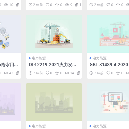
电缆选型
质一体化监测技术规范.pd
第2-8部分：特殊要
0
10
1.98
2 年前
0
0
9
1.98
2 年前
0
0
5MB)pd
f
灯.rar
电力能源
电力能源
15给水用
DL∕T2219-2021火力发电
GBT-31489-4-202
烯复合管
厂用10Cr9Mo1VNbN钢
电压500kV及以下
0
42
1.98
2 年前
0
0
14
1.98
2 年前
0
0
显微组织老化评定(8.47M
电用挤包绝缘电力电
B)pdf
统-第4部分-直流电缆
pdf
电力能源
电力能源