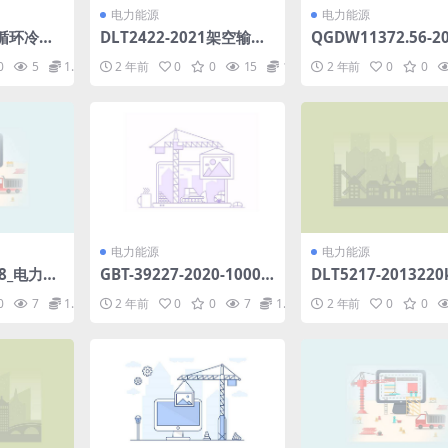
电力能源
电力能源
21循环冷却
DLT2422-2021架空输电
QGDW11372.56-2
(2.2
线路飘挂物激光清除作业
家电网公司技能人员
0
5
1.98
2 年前
0
0
15
1.98
2 年前
0
0
技术导则(3.24MB)pdf
能力培训规范第56
水工监测(24.73MB)
电力能源
电力能源
018_电力用
GBT-39227-2020-1000-
DLT5217-201322
.pdf
V以下敏感过程电压暂降免
500kV紧凑型架空
0
7
1.98
2 年前
0
0
7
1.98
2 年前
0
0
疫时间测试方法.pdf
路设计技术规程(9.27
pdf