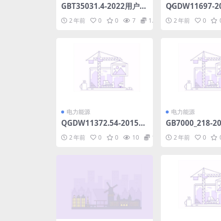
GBT35031.4-2022用户端
Q∕GDW11697-
能源管理系统第4部分：主
式水轮机及水泵
2 年前
0
0
7
1.98
2 年前
0
站与网关信息交互规范(3
态评价导则(12.1
5.95MB)pdf
电力能源
电力能源
QGDW11372.54-2015国
GB7000_218-
家电网公司技能人员岗位
第2-18部分：
2 年前
0
0
10
1.98
2 年前
0
能力培训规范第54部分：
泳池和类似场所用
水电厂继电保护(30.48M
r
B)pdf