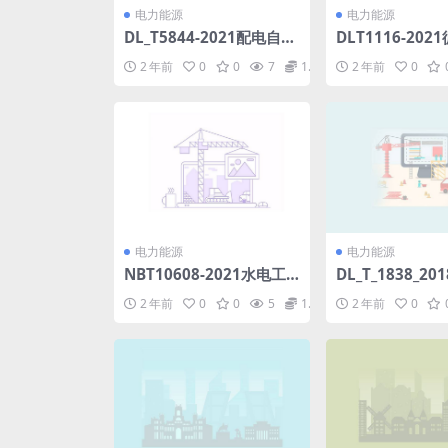
电力能源
电力能源
DL_T5844-2021配电自动
DLT1116-20
化终端设备调试验收规程
水用杀菌剂性能评价
2 年前
0
0
7
1.98
2 年前
0
(7.41MB)pdf
MB)pdf
电力能源
电力能源
NBT10608-2021水电工
DL_T_1838_2
程环境影响经济损益分析
圆形及异形绝缘管
2 年前
0
0
5
1.98
2 年前
0
技术规范(4.56MB)pdf