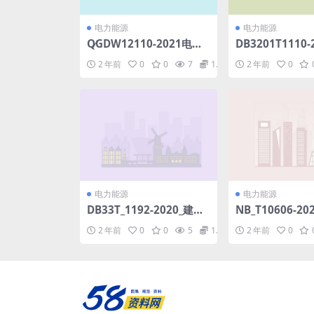
电力能源
电力能源
Q∕GDW12110-2021电力
DB3201T1110
物联网全场景安全监测数
灯杆建设规范.pd
2 年前
0
0
7
1.98
2 年前
0
据采集基本要求(14.77M
B)pdf
电力能源
电力能源
DB33T_1192-2020_建筑
NB_T10606-2
工程-施工质量验收检查用
电厂直流电源系
2 年前
0
0
5
1.98
2 年前
0
表-统一标准.pdf
范(20.39MB)pd