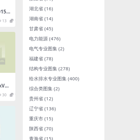
湖北省
(16)
015国
岗位
湖南省
(14)
13
1.98
部分：
甘肃省
(45)
pdf
电力能源
(476)
电气专业图集
(2)
福建省
(78)
结构专业图集
(278)
给水排水专业图集
(400)
0kV～
综合类图集
(2)
输电线
30
1.98
MB)
贵州省
(12)
辽宁省
(136)
重庆市
(15)
陕西省
(70)
青海省
(15)