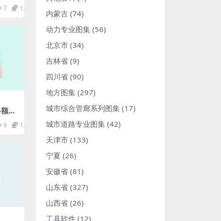
求手提
7
1.98
内蒙古
(74)
动力专业图集
(56)
北京市
(34)
吉林省
(9)
四川省
(90)
地方图集
(297)
城市综合管廊系列图集
(17)
0-额定
直流输
城市道路专业图集
(42)
9
1.98
缆系
附件.
天津市
(133)
宁夏
(26)
安徽省
(81)
山东省
(327)
山西省
(26)
工具软件
(12)