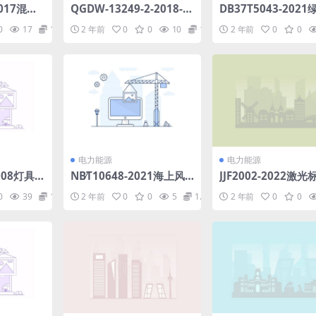
2017混流
QGDW-13249-2-2018-1
DB37T5043-202
水轮机状
10kV电力电缆附件采购标
筑设计标准(122.12M
0
17
1.98
2 年前
0
0
10
1.98
2 年前
0
0
9MB)pdf
准-第二部分-专用技术规
df
范.pdf
电力能源
电力能源
2008灯具
NB∕T10648-2021海上风
JJF2002-2022激
特殊要求游
电场直流接入电力系统控
校准规范.pdf
0
39
1.98
2 年前
0
0
5
1.98
2 年前
0
0
灯具.ra
制保护设备技术规范(8.1
MB)pdf