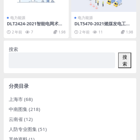
电力能源
电力能源
DLT2424-2021智能电网术语
DLT5470-2021燃煤发电工程
(12.53MB)pdf
建设预算项目划分导则(13.57
2 年前
7
1.98
2 年前
11
1.98
MB)pdf
搜索
搜
索
分类目录
上海市
(68)
中南图集
(218)
云南省
(12)
人防专业图集
(51)
其他资料
(1)