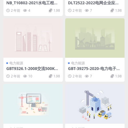
NB_T10802-2021水电工程预
DLT2522-2022电网企业应急
应力锚固设计规范(19.43MB)
演练导则.pdf
2 年前
4
1.98
2 年前
7
1.98
pdf
电力能源
电力能源
GBT9326.1-2008交流500KV
GBT-39275-2020-电力电子系
及以下纸或聚丙烯复合纸绝缘
统和设备-有源馈电变流器-AIC
2 年前
10
1.98
2 年前
7
1.98
金属套充油电缆及附件第1部
-应用的运行条件和特性.pdf
分：试验(2MB)pdf