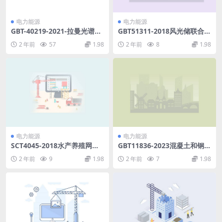
电力能源
电力能源
GBT-40219-2021-拉曼光谱仪
GBT51311-2018风光储联合发
通用规范.pdf
电站调试及验收标准(11.09M
2 年前
57
1.98
2 年前
8
1.98
B)pdf
电力能源
电力能源
SCT4045-2018水产养殖网箱
GBT11836-2023混凝土和钢筋
浮筒通用技术要求(1.12MB)p
混凝土排水管.pdf
2 年前
9
1.98
2 年前
7
1.98
df