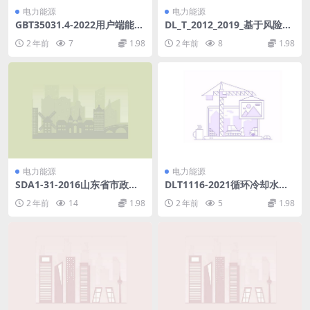
电力能源
电力能源
GBT35031.4-2022用户端能源
DL_T_2012_2019_基于风险预
管理系统第4部分：主站与网
控的火力发电安全生产管理体
2 年前
7
1.98
2 年前
8
1.98
关信息交互规范(35.95MB)pd
系要求.pdf
f
电力能源
电力能源
SDA1-31-2016山东省市政工
DLT1116-2021循环冷却水用
程消耗量定额第八~十册.pdf
杀菌剂性能评价(2.2MB)pdf
2 年前
14
1.98
2 年前
5
1.98