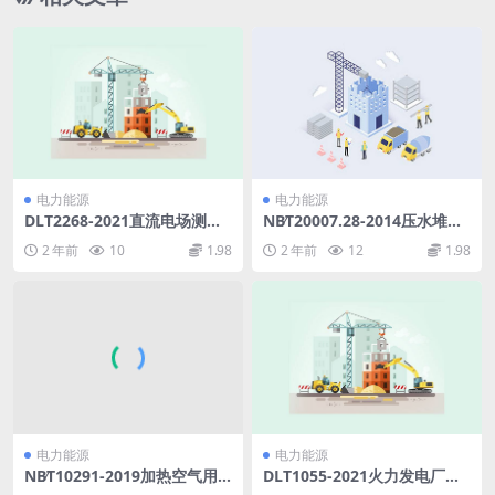
电力能源
电力能源
DLT2268-2021直流电场测量
NB∕T20007.28-2014压水堆核
仪校准规范(7.37MB)pdf
电厂用不锈钢第28部分：3级
2 年前
10
1.98
2 年前
12
1.98
耐海水腐蚀奥氏体-铁素体双相
不锈钢承压铸件(10.99MB)pd
f
电力能源
电力能源
NB∕T10291-2019加热空气用
DLT1055-2021火力发电厂汽
日用管状电热元件等效加速寿
轮机技术监督导则(18.47MB)