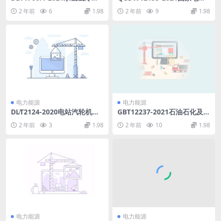
轮发电机检修导则第4部分：
有限公司应急指挥信息系统技
2 年前
6
1.98
2 年前
9
1.98
氢气冷却系统检修(994.42KB)
术规范(8.57MB)pdf
pdf
电力能源
电力能源
DL∕T2124-2020电站汽轮机旁
GBT12237-2021石油石化及相
路阀选型导则(3.14MB)pdf
关工业用的钢制球阀(9.63MB)
2 年前
3
1.98
2 年前
10
1.98
pdf
电力能源
电力能源