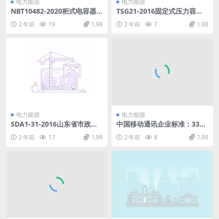
电力能源
电力能源
NBT10482-2020柜式电容器
TSG21-2016固定式压力容器
无功补偿装置(10.98MB)pdf
安全技术监察规程pdf
2 年前
19
1.98
2 年前
7
1.98
电力能源
电力能源
SDA1-31-2016山东省市政工
中国移动通讯企业标准：336v
程消耗量定额第七册.pdf
直流电源系统(265.82KB)pdf
2 年前
17
1.98
2 年前
8
1.98