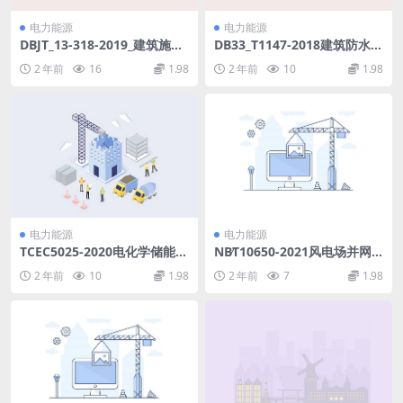
电力能源
电力能源
DBJT_13-318-2019_建筑施工
DB33_T1147-2018建筑防水工
承插型盘扣式钢管支架安全-技
程技术规程.pdf
2 年前
16
1.98
2 年前
10
1.98
术规程.pdf
电力能源
电力能源
TCEC5025-2020电化学储能电
NB∕T10650-2021风电场并网
站可行性研究报告内容深度规
性能监测评估方法(5.53MB)p
2 年前
10
1.98
2 年前
7
1.98
定(7.26MB)pdf
df