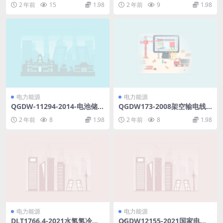
2 年前
15
1.98
2 年前
9
1.98
命试验方法(502.85KB)pdf
pdf
电力能源
电力能源
QGDW-11294-2014-电池储能
QGDW173-2008架空输电线
系统变流器试验规程.pdf
路状态评价导则(998.69KB)pd
2 年前
8
1.98
2 年前
8
1.98
f
电力能源
电力能源
DLT1766.4-2021水氢氢冷汽
Q∕GDW12155-2021国家电网