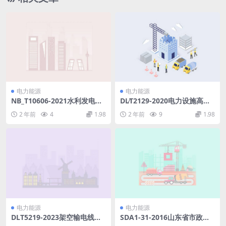
电力能源
电力能源
NB_T10606-2021水利发电厂
DL∕T2129-2020电力设施高空
直流电源系统设计规范(20.39
警示球(4.73MB)pdf
2 年前
4
1.98
2 年前
9
1.98
MB)pdf
电力能源
电力能源
DLT5219-2023架空输电线路
SDA1-31-2016山东省市政工
基础设计规程报批稿修订.pdf
程消耗量定额第一四册.pdf