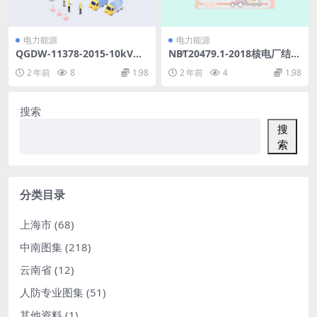
电力能源
电力能源
QGDW-11378-2015-10kV开
NB∕T20479.1-2018核电厂结构
关站-配电室交流装置选型技术
模块和机械模块焊缝无损检测
2 年前
8
1.98
2 年前
4
1.98
原则和检测技术规范.pdf
第1部分：超声检测(17.6MB)
pdf
搜索
搜
索
分类目录
上海市
(68)
中南图集
(218)
云南省
(12)
人防专业图集
(51)
其他资料
(1)