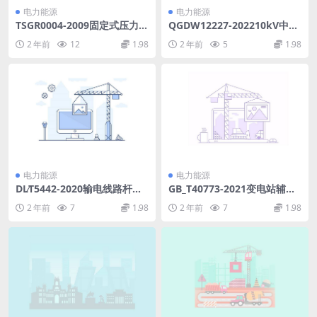
电力能源
电力能源
TSGR0004-2009固定式压力容
QGDW12227-202210kV中强
器安全技术监察规程.pdf
度铝合金导体架空绝缘导线技
2 年前
12
1.98
2 年前
5
1.98
术规范(2.55MB)pdf
电力能源
电力能源
DL∕T5442-2020输电线路杆塔
GB_T40773-2021变电站辅助
制图和构造规定(15.59MB)pd
设施监控系统技术规范(1.12M
2 年前
7
1.98
2 年前
7
1.98
f
B)pdf