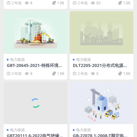
2 年前
8
1.98
2 年前
83
1.98
年2月1日实施.pdf
电力能源
电力能源
GBT-20645-2021-特殊环境条
DLT2205-2021分布式电源燃
件-高原用低压电器技术要求.p
气发电运行指标评价规范(24.4
2 年前
8
1.98
2 年前
6
1.98
df
1MB)pdf
电力能源
电力能源
GBT20111.6-2022电气绝缘系
GB-22078.1-2008-T额定电压