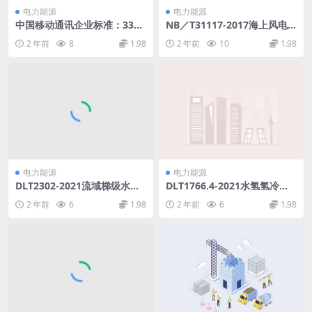
电力能源
电力能源
中国移动通讯企业标准：336v
NB／T31117-2017海上风电
直流电源系统(265.82KB)pdf
场交流海底电缆选型敷设技术
2 年前
8
1.98
2 年前
10
1.98
导则(4.95MB)pdf
电力能源
电力能源
DLT2302-2021流域梯级水电
DLT1766.4-2021水氢氢冷汽
站经济调度控制技术导则(11.1
轮发电机检修导则第4部分：
2 年前
6
1.98
2 年前
6
1.98
9MB)pdf
氢气冷却系统检修(994.42KB)
pdf