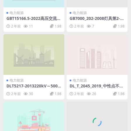
电力能源
电力能源
GBT15166.5-2022高压交流熔
GB7000_202-2008灯具第2-2
断器第5部分：用于电动机回
部分：特殊要求嵌入式灯具.ra
2 年前
11
1.98
2 年前
7
1.98
路的高压熔断器的熔断件选用
r
导则(2.43MB)pdf
电力能源
电力能源
DLT5217-2013220kV～500k
DL_T_2045_2019_中性点不接
V紧凑型架空输电线路设计技
地系统铁磁谐振防治技术导则.
2 年前
30
1.98
2 年前
26
1.98
术规程(9.27MB)pdf
pdf