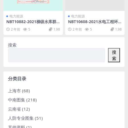
电力能源
电力能源
NBT10882-2021梯级水库群
NBT10608-2021水电工程环
安全风险防控导则(8.72MB)p
境影响经济损益分析技术规范
2 年前
5
1.98
2 年前
5
1.98
df
(4.56MB)pdf
搜索
搜
索
分类目录
上海市
(68)
中南图集
(218)
云南省
(12)
人防专业图集
(51)
其他资料
(1)