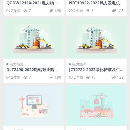
Q∕GDW12110-2021电力物联
NBT10922-2022风力发电机
网全场景安全监测数据采集基
组风速风向仪检验与维护规程
2 年前
7
1.98
2 年前
8
1.98
本要求(14.77MB)pdf
(1.74MB)pdf
电力能源
电力能源
DLT2490-2022电站截止阀闸
JCT2722-2022绿化护坡及生
阀订货与验收导则(3.17MB)p
态修复用植被水泥土.pdf
2 年前
7
1.98
2 年前
10
1.98
df