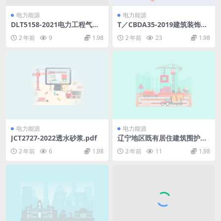
电力能源
电力能源
DLT5158-2021电力工程气象
T／CBDA35-2019建筑装饰装
勘测技术规程(征求意见稿)(1
修工程施工组织设计标准.pdf
2 年前
9
1.98
2 年前
23
1.98
7.35MB)pdf
电力能源
电力能源
JCT2727-2022透水砂浆.pdf
辽宁地区既有居住建筑围护结
构节能改造技术研究.pdf
2 年前
6
1.98
2 年前
11
1.98