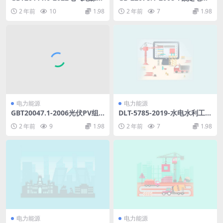
统热评定规程第6部分：在诊
500kV(Um=550kV)交联聚乙
2 年前
10
1.98
2 年前
7
1.98
断试验中增加因子的多因子评
烯绝缘电力电缆及其附件第1
定(4.1MB)pdf
部分额定电压500kV(Um=550
kV)交联聚乙烯绝缘电力电缆
及其附件试验方法和要求(891.
15KB)pdf
电力能源
电力能源
GBT20047.1-2006光伏PV组
DLT-5785-2019-水电水利工程
件安全鉴定第1部分结构要求
化学灌浆材料试验规程.pdf
2 年前
9
1.98
2 年前
7
1.98
(6.56MB)pdf
电力能源
电力能源