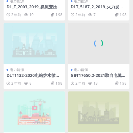
电力能源
电力能源
DL_T_2003_2019_换流变压器
DLT_5187_2_2019_火力发电
有载分接开关使用导则.pdf
厂运煤设计技术规程_第2部分_
2 年前
10
1.98
2 年前
7
1.98
煤尘防治.pdf
电力能源
电力能源
DLT1132-2020电站炉水循环
GB∕T17650.2-2021取自电缆或
泵电机检修导则(16.53MB)pd
光缆的材料燃烧时释出气体的
2 年前
8
1.98
2 年前
13
1.98
f
试验方法第2部分：酸度(用pH
测量)和电导率的测定(6.09M
B)pdf