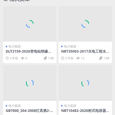
电力能源
电力能源
DL∕T2159-2020变电站绝缘管
NBT35093-2017水电工程水
型母线带电检测技术导则(2.09
库回水计算规范(19.23MB)pd
2 年前
6
1.98
2 年前
12
1.98
MB)pdf
f
电力能源
电力能源
GB7000_204-2008灯具第2-4
NBT10482-2020柜式电容器
部分：特殊要求可移式通用灯
无功补偿装置(10.98MB)pdf