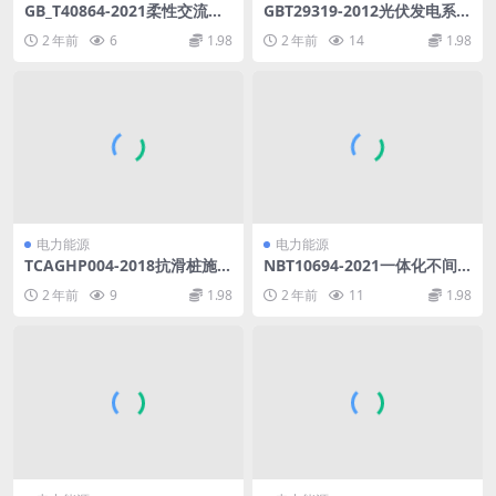
GB_T40864-2021柔性交流输
GBT29319-2012光伏发电系统
电设备接入电网继电保护技术
接入配电网技术规定()(1.9MB)
2 年前
6
1.98
2 年前
14
1.98
要求(3.54MB)pdf
pdf
电力能源
电力能源
TCAGHP004-2018抗滑桩施工
NBT10694-2021一体化不间
技术规程试行(32.32MB)pdf
断电源系统(6.58MB)pdf
2 年前
9
1.98
2 年前
11
1.98