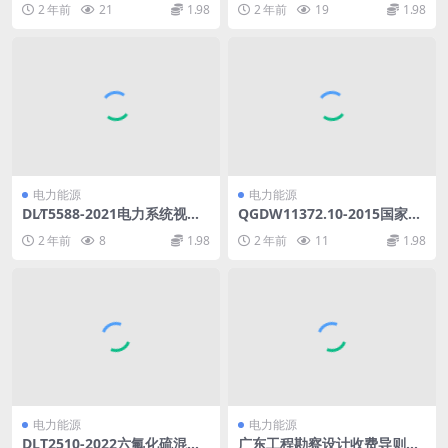
2 年前
21
1.98
2 年前
19
1.98
具.rar
电力能源
电力能源
DL∕T5588-2021电力系统视频
QGDW11372.10-2015国家电
监控系统设计规程(27.23MB)
网公司技能人员岗位能力培训
2 年前
8
1.98
2 年前
11
1.98
pdf
规范第10部分：换流站运维(5
0.2MB)pdf
电力能源
电力能源
DLT2510-2022六氟化硫混合
广东工程勘察设计收费导则第