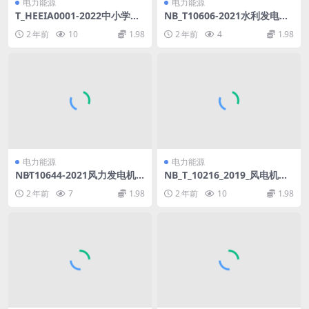
电力能源
电力能源
T_HEEIA0001-2022中小学及
NB_T10606-2021水利发电厂
幼儿园教室照明验收规范.pdf
直流电源系统设计规范(20.39
2 年前
10
1.98
2 年前
4
1.98
MB)pdf
电力能源
电力能源
NB∕T10644-2021风力发电机
NB_T_10216_2019_风电机组
组激光测风设备应用导则(4.91
钢塔筒设计制造安装规范.pdf
2 年前
7
1.98
2 年前
10
1.98
MB)pdf