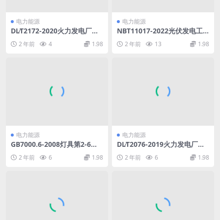
电力能源
电力能源
DL∕T2172-2020火力发电厂节
NBT11017-2022光伏发电工
能指标分析体系(5.33MB)pdf
程工程量清单计价规范.pdf
2 年前
4
1.98
2 年前
13
1.98
电力能源
电力能源
GB7000.6-2008灯具第2-6部
DL∕T2076-2019火力发电厂循
分：特殊要求带内装式钨丝灯
环水节水技术规范(3.95MB)p
2 年前
6
1.98
2 年前
6
1.98
变压器或转换器的灯具.rar
df