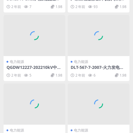
气体净化处理技术规范(3.21M
二版广东2021年.pdf
2 年前
7
1.98
2 年前
93
1.98
B)pdf
电力能源
电力能源
QGDW12227-202210kV中强
DLT-567-7-2007-火力发电厂
度铝合金导体架空绝缘导线技
燃料试验方法-第7部分-灰及渣
2 年前
5
1.98
2 年前
6
1.98
术规范(2.55MB)pdf
中硫的测定和燃煤可燃硫的计
算.pdf
电力能源
电力能源