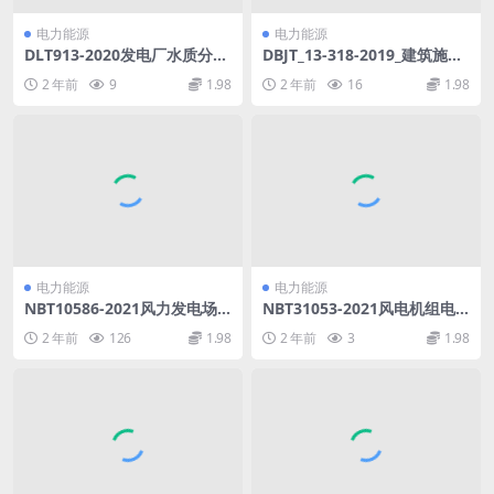
电力能源
电力能源
DLT913-2020发电厂水质分析
DBJT_13-318-2019_建筑施工
仪器质量验收导则(4.57MB)p
承插型盘扣式钢管支架安全-技
2 年前
9
1.98
2 年前
16
1.98
df
术规程.pdf
电力能源
电力能源
NBT10586-2021风力发电场
NBT31053-2021风电机组电
标准能量利用率评价规程(2.32
气仿真模型验证规程(6.05MB)
2 年前
126
1.98
2 年前
3
1.98
MB)pdf
pdf