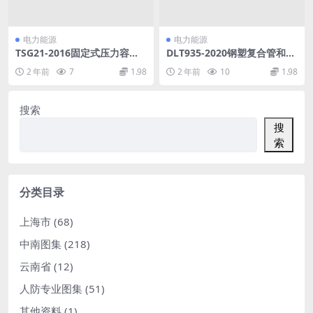
电力能源
电力能源
TSG21-2016固定式压力容器
DLT935-2020钢塑复合管和管
安全技术监察规程pdf
件(6.74MB)pdf
2 年前
7
1.98
2 年前
10
1.98
搜索
搜
索
分类目录
上海市
(68)
中南图集
(218)
云南省
(12)
人防专业图集
(51)
其他资料
(1)