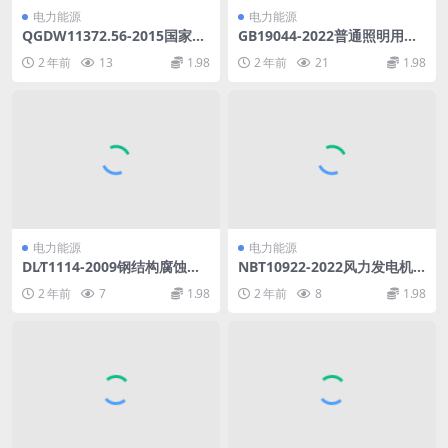
电力能源
电力能源
QGDW11372.56-2015国家电
GB19044-2022普通照明用荧
网公司技能人员岗位能力培训
光灯能效限定值及能效等级(1.
2 年前
13
1.98
2 年前
21
1.98
规范第56部分：水工监测(24.
94MB)pdf
73MB)pdf
电力能源
电力能源
DL∕T1114-2009钢结构腐蚀防
NBT10922-2022风力发电机
护热喷涂锌铝及合金涂层及其
组风速风向仪检验与维护规程
2 年前
7
1.98
2 年前
8
1.98
试验方法(2.82MB)pdf
(1.74MB)pdf