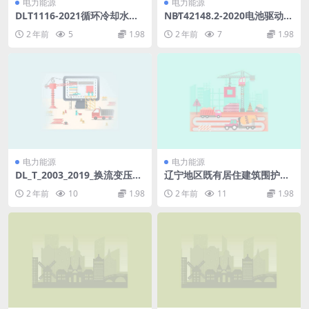
电力能源
电力能源
DLT1116-2021循环冷却水用
NB∕T42148.2-2020电池驱动器
杀菌剂性能评价(2.2MB)pdf
具及设备的开关第2-1部分：
2 年前
5
1.98
2 年前
7
1.98
电动工具开关的特殊要求(507.
33KB)pdf
电力能源
电力能源
DL_T_2003_2019_换流变压器
辽宁地区既有居住建筑围护结
有载分接开关使用导则.pdf
构节能改造技术研究.pdf
2 年前
10
1.98
2 年前
11
1.98