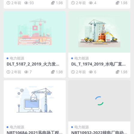
2 年前
93
1.98
2 年前
4
1.98
电力能源
电力能源
DLT_5187_2_2019_火力发电
DL_T_1974_2019_水电厂直流
厂运煤设计技术规程_第2部分_
系统技术条件.pdf
2 年前
7
1.98
2 年前
6
1.98
煤尘防治.pdf
电力能源
电力能源
NBT10684-2021风电场工程
NBT10932-2022核电厂电动