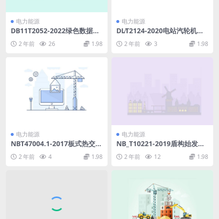
电力能源
电力能源
DB11T2052-2022绿色数据中
DL∕T2124-2020电站汽轮机旁
心评价指标与方法.pdf
路阀选型导则(3.14MB)pdf
2 年前
26
1.98
2 年前
3
1.98
电力能源
电力能源
NBT47004.1-2017板式热交换
NB_T10221-2019盾构始发与
器第1部分：可拆卸板式热交
接收冻结法施工及验收规范(3
2 年前
4
1.98
2 年前
12
1.98
换器(27.38MB)pdf
2.01MB)pdf