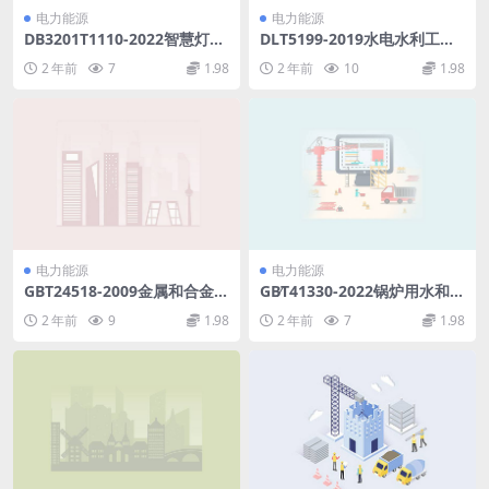
电力能源
电力能源
DB3201T1110-2022智慧灯杆
DLT5199-2019水电水利工程
建设规范.pdf
混凝土防渗墙施工规范.pdf
2 年前
7
1.98
2 年前
10
1.98
电力能源
电力能源
GBT24518-2009金属和合金的
GB∕T41330-2022锅炉用水和冷
腐蚀应力腐蚀室外暴露试验方
却水分析方法痕量铜铁钠钙镁
2 年前
9
1.98
2 年前
7
1.98
法.pdf
含量的测定电感耦合等离子体
质谱(ICP-MS)法(2.63MB)pdf