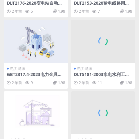
DL∕T2176-2020变电站自动化
DL∕T2153-2020输电线路用带
设备远程运行维护技术规范(6.
电作业机器人(4.97MB)pdf
2 年前
5
1.98
2 年前
7
1.98
94MB)pdf
电力能源
电力能源
GBT2317.4-2023电力金具试
DLT5181-2003水电水利工程
验方法第4部分：验收规则(1.5
喷锚支护施工规范.pdf
2 年前
9
1.98
2 年前
11
1.98
2MB)pdf