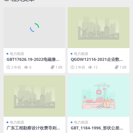
电力能源
电力能源
GBT17626.19-2022电磁兼容
Q∕GDW12116-2021企业数据
试验和测量技术第19部分：交
盘点技术规范(5.82MB)pdf
2 年前
6
1.98
2 年前
12
1.98
流电源端口2kHz~150kHz差
模传导骚扰和通信信号抗扰度
试验(10.18MB)pdf
电力能源
电力能源
广东工程勘察设计收费导则第
GBT_1184-1996_形状公差和
二版广东2021年.pdf
位置公差_未注公差值.pdf