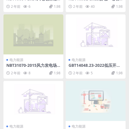
质量管理规程(9.79MB)pdf
机运行维护与检修试验导则(6.
2 年前
6
1.98
2 年前
40
1.98
5MB)pdf
电力能源
电力能源
NBT31070-2015风力发电场
GBT14048.23-2022低压开关
监控系统通信-一致性测试(12.
设备和控制设备第9-1部分：
2 年前
8
1.98
2 年前
5
1.98
57MB)pdf
电弧故障主动抑制系统灭弧电
器(5.39MB)pdf
电力能源
电力能源