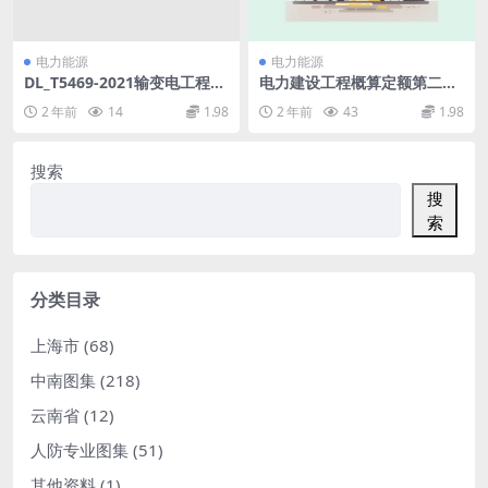
电力能源
电力能源
DL_T5469-2021输变电工程可
电力建设工程概算定额第二册
行性研究投资估算编制导则(7.
热力设备安装工程2018版(58.
2 年前
14
1.98
2 年前
43
1.98
81MB)pdf
55MB)pdf
搜索
搜
索
分类目录
上海市
(68)
中南图集
(218)
云南省
(12)
人防专业图集
(51)
其他资料
(1)