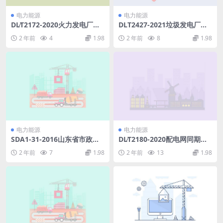
电力能源
电力能源
DL∕T2172-2020火力发电厂节
DLT2427-2021垃圾发电厂垃
能指标分析体系(5.33MB)pdf
圾池技术规范(2.74MB)pdf
2 年前
4
1.98
2 年前
8
1.98
电力能源
电力能源
SDA1-31-2016山东省市政工
DL∕T2180-2020配电网同期线
程消耗量定额第一四册.pdf
损测量装置通用技术条件(10.7
2 年前
7
1.98
2 年前
13
1.98
3MB)pdf