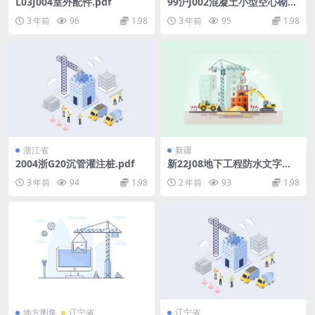
L03J004室外配件.pdf
99沪J002混凝土小型空心砌块
围墙、大门.pdf
3 年前
96
1.98
3 年前
95
1.98
浙江省
新疆
2004浙G20沉管灌注桩.pdf
新22J08地下工程防水文字可
搜索复制.pdf
3 年前
94
1.98
2 年前
93
1.98
地方图集
辽宁省
辽宁省