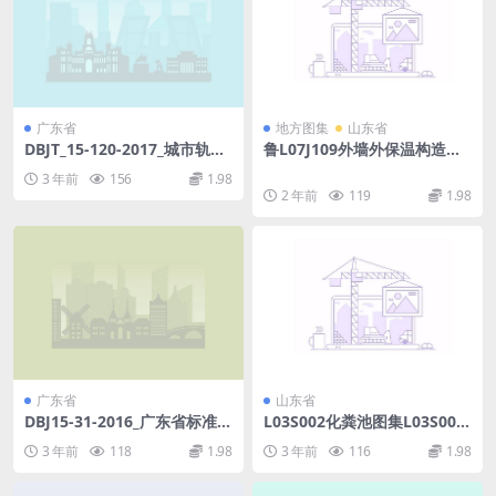
广东省
地方图集
山东省
DBJT_15-120-2017_城市轨道
鲁L07J109外墙外保温构造详
交通_既有结构保护技术规范.p
图(二)挤塑聚苯板保温系统.rar
3 年前
156
1.98
df
2 年前
119
1.98
广东省
山东省
DBJ15-31-2016_广东省标准
L03S002化粪池图集L03S002.
《建筑地基基础设计规范》.p
pdf
3 年前
118
1.98
3 年前
116
1.98
df