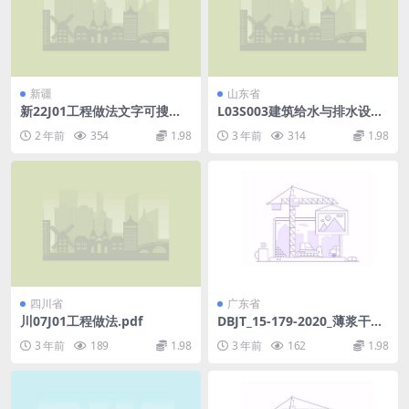
新疆
山东省
新22J01工程做法文字可搜索
L03S003建筑给水与排水设备
复制.pdf
安装图集(下)建筑卫生设备安
2 年前
354
1.98
3 年前
314
1.98
装.pdf
四川省
广东省
川07J01工程做法.pdf
DBJT_15-179-2020_薄浆干砌
及薄层抹灰自保温墙体-技术规
3 年前
189
1.98
3 年前
162
1.98
程.pdf