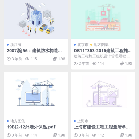
浙江省
北京市
地方图集
2007浙J56：建筑防水构造
DB11T363-2016建筑工程施工
(一).pdf
组织设计管理规程.pdf
建筑工程施工组织设计管理规程 本
3 年前
115
1.98
规程为推荐性标准。 本规程是根据
2 年前
114
1.98
北京市质量技术监...
地方图集
上海市
19BJ2-12外墙外保温.pdf
上海市建设工程工程量清单计
价应用规则.pdf
3 年前
114
1.98
3 年前
112
1.98