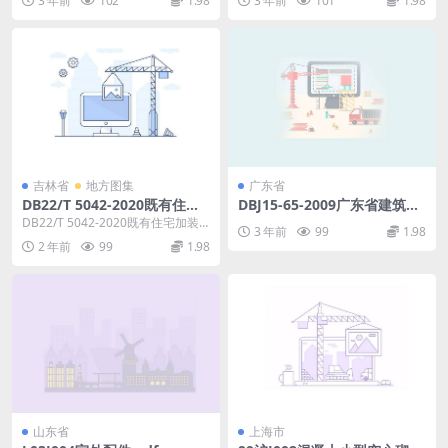
3 年前
102
1.98
3 年前
101
1.98
吉林省
地方图集
广东省
DB22/T 5042-2020既有住宅
DBJ15-65-2009广东省建筑节
加装电梯结构加固技术标准.p
能工程施工质量验收规范.pdf
DB22/T 5042-2020既有住宅加装
3 年前
99
1.98
df
电梯结构加固技术标准 吉林省工程
2 年前
99
1.98
建设...
山东省
上海市