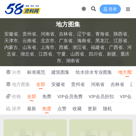
登录
地方图集
安徽省、贵州省、河南省、吉林省、辽宁省、青海省、陕西省、
天津市、云南省、北京市、广东省、海南省、黑龙江、江苏省、
内蒙古、山东省、上海市、西藏、浙江省、福建省、广西省、河
北省、湖北省、江西省、宁夏、山西省、四川省、新疆、重庆
市、湖南省
分类
标准规范
建筑图集
给水排水专业图集
地方图
地方图集
全部
安徽省
贵州省
河南省
吉林省
辽
价格
全部
免费
VIP会员免费
VIP会员折扣
VIP会
排序
最新
热度
点赞
收藏
更新
随机