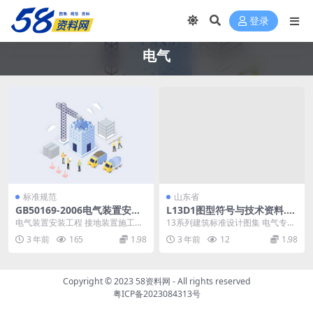
登录
电气
标准规范
山东省
GB50169-2006电气装置安装
L13D1图型符号与技术资料.p
工程接地装置施工及验收规范.
df
电气装置安装工程 接地装置施工及
13系列建筑标准设计图集 电气专业
pdf
验收规范 建设部关于发布国家标准
(四) 《13系列建筑标准设计图集》
3 年前
165
1.98
3 年前
12
1.98
《电气装置安装工...
是由山东、...
Copyright © 2023
58资料网
- All rights reserved
粤ICP备2023084313号