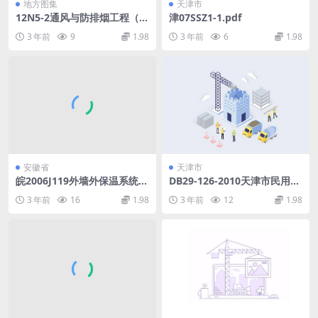
地方图集
天津市
12N5-2通风与防排烟工程（通
津07SSZ1-1.pdf
风机`风管`风口`风阀`防火阀分
3 年前
9
1.98
3 年前
6
1.98
册）.pdf
安徽省
天津市
皖2006J119外墙外保温系统构
DB29-126-2010天津市民用建
造图集(五).pdf
筑节能工程施工质量验收规程.
3 年前
16
1.98
3 年前
12
1.98
pdf