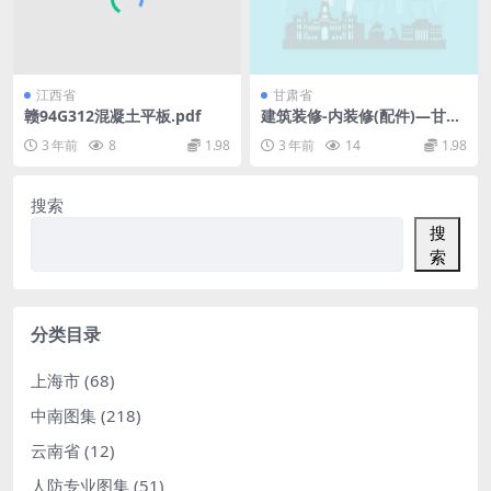
江西省
甘肃省
赣94G312混凝土平板.pdf
建筑装修-内装修(配件)—甘12
J1-2.pdf
3 年前
8
1.98
3 年前
14
1.98
搜索
搜
索
分类目录
上海市
(68)
中南图集
(218)
云南省
(12)
人防专业图集
(51)