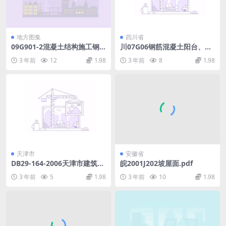
地方图集
四川省
09G901-2混凝土结构施工钢
川07G06钢筋混凝土阳台、挑
筋排布规则与构造详图（现浇
廊构件四川BDJT20-59.pdf
3 年前
12
1.98
3 年前
8
1.98
混凝土框架、剪力墙、框架－
剪力墙、框支剪力墙结构）.p
df
天津市
安徽省
DB29-164-2006天津市建筑节
皖2001J202坡屋面.pdf
能门窗技术标准.pdf
3 年前
5
1.98
3 年前
10
1.98