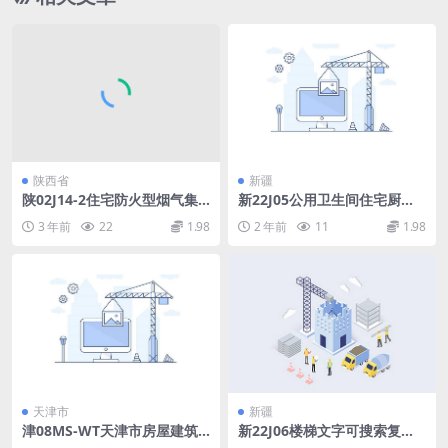
陕西省
新疆
陕02J14-2住宅防火型烟气集
新22J05公用卫生间住宅厨房
中排风系统.pdf
及卫生间文字可搜索复制.pdf
3 年前
22
1.98
2 年前
11
1.98
天津市
新疆
津08MS-WT天津市房屋建筑
新22J06楼梯文字可搜索复制.
施工图设计审查—常见问题.p
pdf