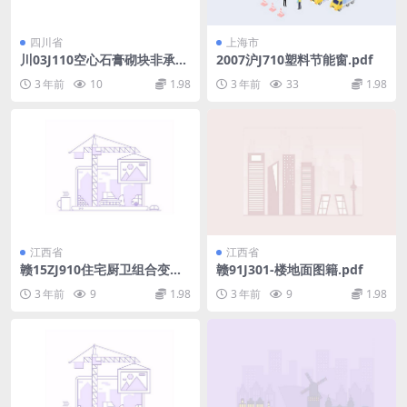
四川省
上海市
川03J110空心石膏砌块非承重
2007沪J710塑料节能窗.pdf
内隔墙建筑构造图集.pdf
3 年前
10
1.98
3 年前
33
1.98
江西省
江西省
赣15ZJ910住宅厨卫组合变压
赣91J301-楼地面图籍.pdf
式耐火排烟气道-江西省建筑标
3 年前
9
1.98
3 年前
9
1.98
准设计图集.pdf