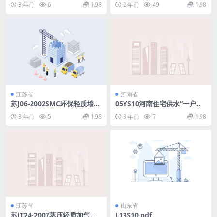
3 年前
6
1.98
2 年前
49
1.98
df
江苏省
河南省
苏J06-2002SMC环保轻质墙板
05YS10河南住宅供水“一户一
构造图集(2).pdf
表、计量出户”设计和安装.pdf
3 年前
5
1.98
3 年前
7
1.98
江苏省
山东省
苏JT24-2007蒸压轻质加气混
L13S10.pdf