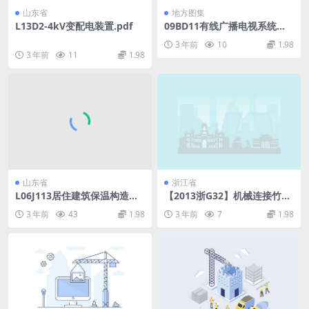
山东省
地方图集
L13D2-4kV变配电装置.pdf
09BD11有线广播电视系统工
程.pdf
3 年前
10
1.98
3 年前
11
1.98
山东省
浙江省
L06J113居住建筑保温构造详
【2013浙G32】机械连接竹节
图.pdf
桩图集.pdf
3 年前
43
1.98
3 年前
7
1.98