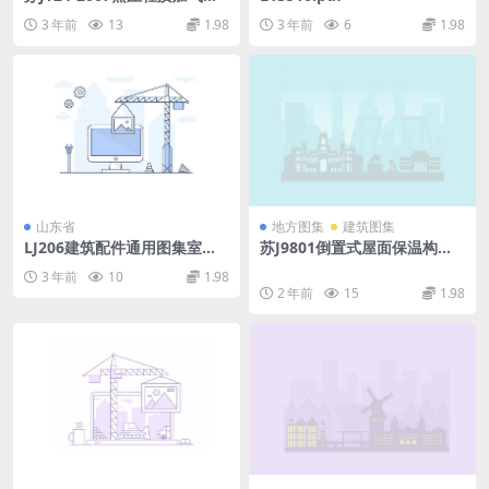
凝土(NALC)砌块建筑构造图
3 年前
13
1.98
3 年前
6
1.98
集.pdf
山东省
地方图集
建筑图集
LJ206建筑配件通用图集室外
苏J9801倒置式屋面保温构造
配件.pdf
图(挤塑聚苯乙烯保温隔热板).r
3 年前
10
1.98
ar
2 年前
15
1.98