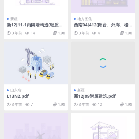
新疆
地方图集
新12J11-1内隔墙构造(轻质空
西南04J412(阳台、外廊、楼
心条板).pdf
梯栏杆).pdf
3 年前
14
1.98
3 年前
4
1.98
山东省
新疆
L13N2.pdf
新12J09附属建筑.pdf
3 年前
7
1.98
3 年前
12
1.98