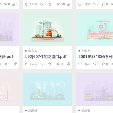
装分项工程施工工艺规程
墙体构造(2).pdf
0
8
1.98
3 年前
0
0
10
1.98
3 年前
0
0
（第一分册）.pdf
山东省
上海市
做法.pdf
L92J607住宅防盗门.pdf
2001沪S313SG系
栓箱.pdf
0
11
1.98
3 年前
0
0
11
1.98
3 年前
0
0
云南省
福建省