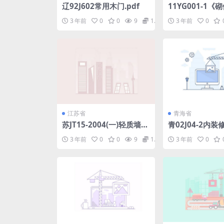
辽92J602常用木门.pdf
11YG001-1
造详图》-多孔砖.
3 年前
0
0
9
1.98
3 年前
0
江苏省
青海省
苏JT15-2004(一)轻质墙板
青02J04-2内装
构造图集（一）-FS－LCM
pdf
3 年前
0
0
9
1.98
3 年前
0
轻质墙板.pdf