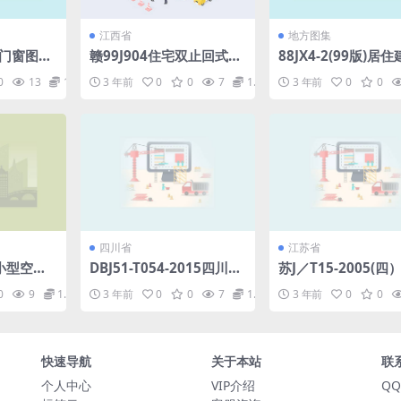
江西省
地方图集
金门窗图集.
赣99J904住宅双止回式垂
88JX4-2(99版)居住
直排烟气道图集(清晰度
df
0
13
1.98
3 年前
0
0
7
1.98
3 年前
0
0
差).pdf
四川省
江苏省
土小型空心
DBJ51-T054-2015四川省
苏J／T15-2005(四
f
装配式混凝土结构工程施
墙板构造图集(四)-
0
9
1.98
3 年前
0
0
7
1.98
3 年前
0
0
工与质量验收规程.rar
混凝土空心隔墙条板.
快速导航
关于本站
联
个人中心
VIP介绍
QQ