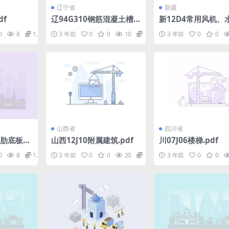
辽宁省
新疆
df
辽94G310钢筋混凝土槽
新12D4常用风机、
形板.pdf
制及照明装置.pdf
0
8
1.98
3 年前
0
0
10
1.98
3 年前
0
0
山西省
四川省
带肋底板混
山西12J10附属建筑.pdf
川07J06楼梯.pdf
f
0
8
1.98
3 年前
0
0
20
1.98
3 年前
0
0