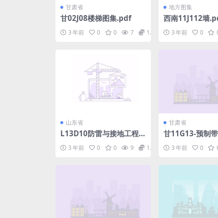
甘肃省
地方图集
甘02J08楼梯图集.pdf
西南11J112墙.p
3 年前
0
0
7
1.98
3 年前
0
山东省
甘肃省
L13D10防雷与接地工程.p
甘11G13-预制
df
凝土叠合楼板.pd
3 年前
0
0
9
1.98
3 年前
0