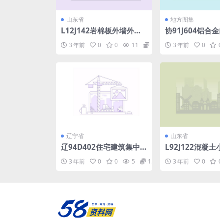
山东省
地方图集
L12J142岩棉板外墙外保
协91J604铝合
温系统构造详图图集(有水
pdf
3 年前
0
0
11
1.98
3 年前
0
印.pdf
辽宁省
山东省
辽94D402住宅建筑集中
L92J122混凝
电能计量表箱配电安装图.
砌块墙体构造.pd
3 年前
0
0
5
1.98
3 年前
0
pdf