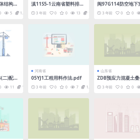
《砌体结构构
滇11S5-1云南省塑料排水
闽97G114防空地下
pdf
检查井图集.pdf
框墙结构图(五级人防)
0
5
1.98
3 年前
0
0
13
1.98
3 年前
0
0
河南省
山东省
修(二)配件.
05YJ1工程用料作法.pdf
ZDB预应力混凝土
—L15GT58.pdf
0
11
1.98
3 年前
0
0
7
1.98
3 年前
0
0