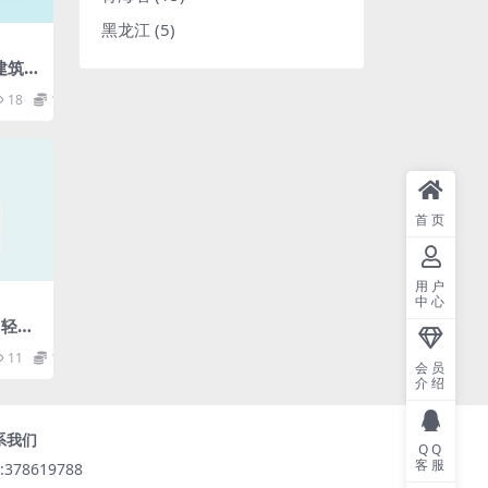
黑龙江
(5)
建筑.p
18
1.98
首页
用户
中心
）轻质
轻集料
11
1.98
pdf
会员
介绍
系我们
QQ
客服
:378619788