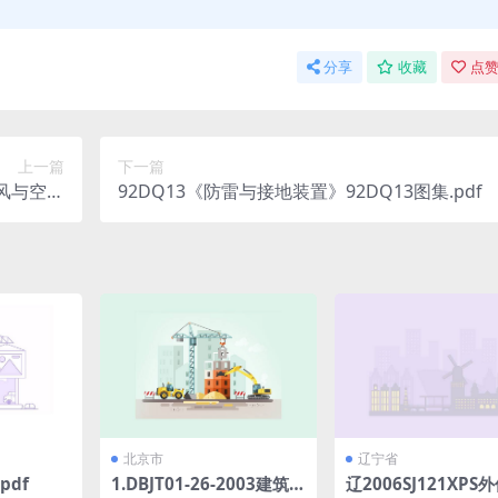
分享
收藏
点赞
上一篇
下一篇
通风与空调
92DQ13《防雷与接地装置》92DQ13图集.pdf
0页).pdf
北京市
辽宁省
pdf
1.DBJT01-26-2003建筑安
辽2006SJ121XPS