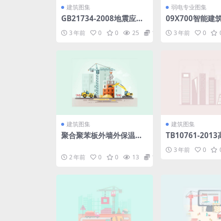
建筑图集
弱电专业图集
GB21734-2008地震应急
09X700智能
避难场所场址及配套设施.
设计与施工(下册)
3 年前
0
0
25
1.98
3 年前
0
pdf
pdf
建筑图集
建筑图集
聚合聚苯板外墙外保温系
TB10761-20
统L14SJ175.rar
工程动态验收技术
3 年前
0
f
2 年前
0
0
13
1.98