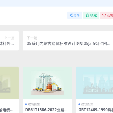
分享
收藏
点赞
上一篇
下一篇
热材料外墙
05系列内蒙古建筑标准设计图集05J3-5钢丝网架
一).rar
水泥聚苯乙烯夹心板墙p.rar
建筑图集
建筑图集
18输电线路
DB61T1586-2022公路水
GBT12469-1990