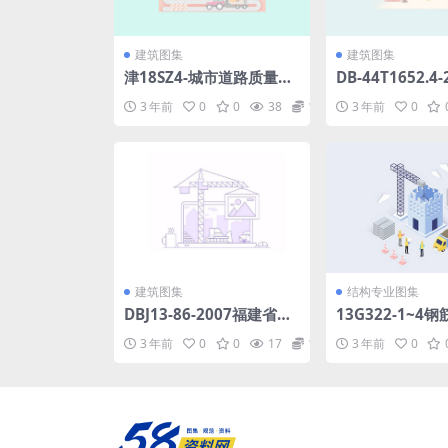
建筑图集
建筑图集
津18SZ4-城市道路质量通
DB-44T1652.4
病防范系列图集-标准规范.
生物预防控制规
3 年前
0
0
38
1.98
3 年前
0
pdf
分：蜚蠊防制.pd
建筑图集
结构专业图集
DBJ13-86-2007福建省先
13G322-1~4
张法预应力混凝土管桩基
过梁(2013年合订
3 年前
0
0
17
1.98
3 年前
0
础技术规程[附条文说明].p
df