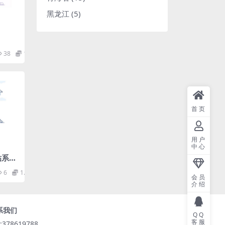
黑龙江
(5)
38
1.98
首页
用户
中心
贴系统
.pd
6
1.98
会员
介绍
系我们
QQ
客服
:378619788