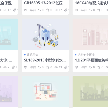
槽复合保温板
GB16895.13-2012低压电
18CG40装配式砌
气装置第7-701部分特殊
造（一）.pdf
0
12
1.98
3 年前
0
0
12
1.98
3 年前
0
0
装置或场所的要求装有浴
盆和淋浴的场所.pdf
建筑图集
结构专业图集
立方米_小
SL189-2013小型水利水电
12J201平屋面建筑构
.pdf
工程碾压式土石坝设计规
df
0
7
1.98
3 年前
0
0
13
1.98
3 年前
0
0
范.pdf