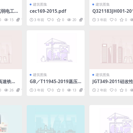
建筑图集
建筑图集
建筑弱电工程
cec169-2015.pdf
Q321183JH001-2
(不清晰).
张法预应力实心方桩.
0
15
1.98
3 年前
0
0
20
1.98
3 年前
0
0
建筑图集
建筑图集
13高速铁路
GB／T11945-2019蒸压
JGT349-2011硅改
规范.pd
灰砂实心砖和实心砌块.pd
酸渗透性防水涂料.ra
0
26
1.98
3 年前
0
0
13
1.98
2 年前
0
0
f