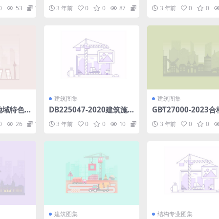
.pdf
泥混凝土路面内养护技术
量保证钢熔化焊接头
0
53
1.98
3 年前
0
0
87
1.98
3 年前
0
0
规范.pdf
求和缺陷分级.PDF.p
建筑图集
建筑图集
同地域特色
DB225047-2020建筑施
GB∕T27000-2023
.pdf
工企业生产安全事故隐患
定词汇和通用原则.p
0
26
1.98
3 年前
0
0
10
1.98
3 年前
0
0
排查治理标准.pdf
建筑图集
结构专业图集