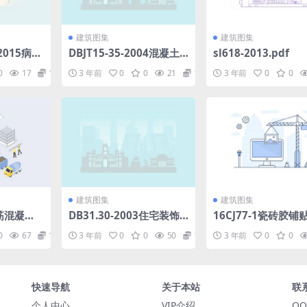
建筑图集
建筑图集
-2015病媒
DBJT15-35-2004混凝土
sl618-2013.pdf
范第4部
后锚固件抗拔和抗剪性能
0
17
1.98
3 年前
0
0
21
1.98
3 年前
0
0
f
检测技术规程.pdf
建筑图集
建筑图集
钢筋混凝土
DB31.30-2003住宅装饰
16CJ77-1瓷砖胶铺
本).pdf
装修验收标准.pdf
（陶瓷砖与石材）构造
0
67
1.98
3 年前
0
0
50
1.98
3 年前
0
0
f
快速导航
关于本站
联
个人中心
VIP介绍
QQ