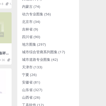
的要
8
1.98
df
内蒙古
(74)
动力专业图集
(56)
北京市
(34)
吉林省
(9)
四川省
(90)
地方图集
(297)
城市综合管廊系列图集
(17)
合格评
df
城市道路专业图集
(42)
36
1.98
天津市
(133)
宁夏
(26)
安徽省
(81)
山东省
(327)
山西省
(26)
工具软件
(12)