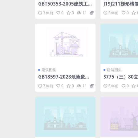
GBT50353-2005建筑工
J19J211梯形
程建筑面积计算规范.pdf
建筑构造.pdf
3 年前
0
0
11
1.98
3 年前
0
建筑图集
建筑图集
GB18597-2023危险废物
S775（三）80
贮存污染控制标准(340.62
时重力式无阀滤池
3 年前
0
0
11
1.98
3 年前
0
KB).pdf