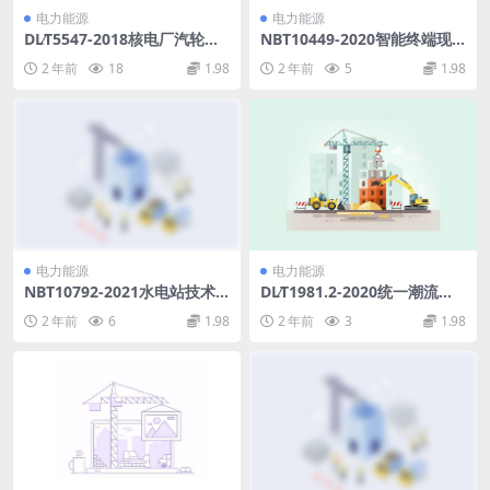
电力能源
电力能源
DL∕T5547-2018核电厂汽轮发
NBT10449-2020智能终端现
电机组系统及布置设计规范(1
场检验规范(14.09MB)pdf
2 年前
18
1.98
2 年前
5
1.98
5.36MB)pdf
电力能源
电力能源
NBT10792-2021水电站技术
DL∕T1981.2-2020统一潮流控
供水系统规范(11.24MB)pdf
制器第2部分：系统设计导则
2 年前
6
1.98
2 年前
3
1.98
(12.13MB)pdf