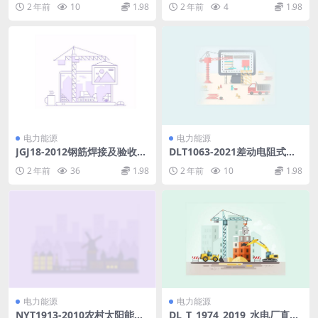
2 年前
10
1.98
2 年前
4
1.98
电力能源
电力能源
JGJ18-2012钢筋焊接及验收规
DLT1063-2021差动电阻式位
程（高清黑白扫描版）.pdf
移计(2.81MB)pdf
2 年前
36
1.98
2 年前
10
1.98
电力能源
电力能源
NYT1913-2010农村太阳能光
DL_T_1974_2019_水电厂直流