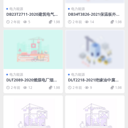
电力能源
电力能源
DB23T2711-2020建筑电气防
DB34∕T3826-2021保温板外墙
火检测技术规程(483.83KB)pd
外保温工程技术标准.pdf
2 年前
5
1.98
2 年前
14
1.98
f
电力能源
电力能源
DL∕T2089-2020燃煤电厂烟气
DL∕T2218-2021绝缘油中腐蚀
脱硝催化剂使用导则(2.23MB)
性硫二苄基二硫醚定量检测方
2 年前
12
1.98
2 年前
9
1.98
pdf
法气相色谱多重质谱联用法(2.
08MB)pdf