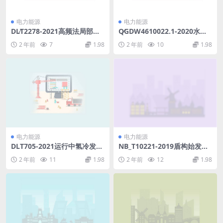
电力能源
电力能源
DL∕T2278-2021高频法局部放
Q∕GDW4610022.1-2020水泵
电带电检测仪器技术规范(3.87
水轮机本体运检导则(8.01MB)
2 年前
7
1.98
2 年前
10
1.98
MB)pdf
pdf
电力能源
电力能源
DLT705-2021运行中氢冷发电
NB_T10221-2019盾构始发与
机用密封油质量(2.19MB)pdf
接收冻结法施工及验收规范(3
2 年前
11
1.98
2 年前
12
1.98
2.01MB)pdf