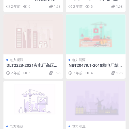
伏室外照明装置技术要求.pdf
系统技术条件.pdf
2 年前
6
1.98
2 年前
6
1.98
电力能源
电力能源
DLT2323-2021火电厂高压电
NB∕T20479.1-2018核电厂结构
气设备绝缘技术监督导则(6.81
模块和机械模块焊缝无损检测
2 年前
5
1.98
2 年前
4
1.98
MB)pdf
第1部分：超声检测(17.6MB)
pdf
电力能源
电力能源