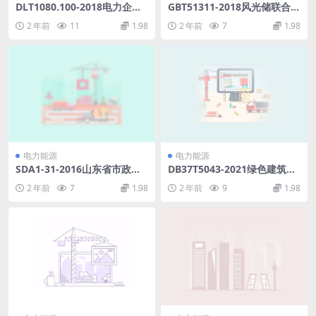
DLT1080.100-2018电力企业
GBT51311-2018风光储联合发
应用集成配电管理系统接口第
电站调试及验收标准(11.09M
2 年前
11
1.98
2 年前
7
1.98
100部分：实现框架(37.49M
B)pdf
B)pdf
电力能源
电力能源
SDA1-31-2016山东省市政工
DB37T5043-2021绿色建筑设
程消耗量定额第一四册.pdf
计标准(122.12MB)pdf
2 年前
7
1.98
2 年前
9
1.98