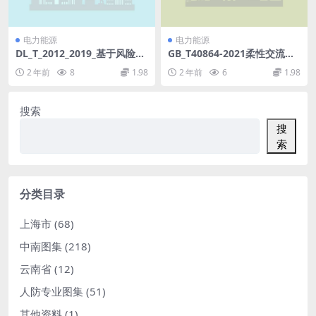
电力能源
电力能源
DL_T_2012_2019_基于风险预
GB_T40864-2021柔性交流输
控的火力发电安全生产管理体
电设备接入电网继电保护技术
2 年前
8
1.98
2 年前
6
1.98
系要求.pdf
要求(3.54MB)pdf
搜索
搜
索
分类目录
上海市
(68)
中南图集
(218)
云南省
(12)
人防专业图集
(51)
其他资料
(1)