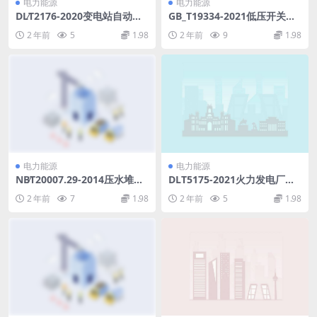
电力能源
电力能源
DL∕T2176-2020变电站自动化
GB_T19334-2021低压开关设
设备远程运行维护技术规范(6.
备和控制设备的尺寸在开关设
2 年前
5
1.98
2 年前
9
1.98
94MB)pdf
备和控制设备及其附件中作机
械支承的标准安装轨(7.15MB)
pdf
电力能源
电力能源
NB∕T20007.29-2014压水堆核
DLT5175-2021火力发电厂热
电厂用不锈钢第29部分：泵用
工开关量和模拟量控制系统设
2 年前
7
1.98
2 年前
5
1.98
奥氏体-铁素体双相不锈钢ABC
计规程(报批版)(2MB)pdf
类非承压铸件(13.69MB)pdf