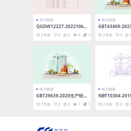
电力能源
电力能源
QGDW12227-202210kV
GBT43409-20
中强度铝合金导体架空绝
程与结构用碳钢
2 年前
0
0
5
1.98
2 年前
0
缘导线技术规范(2.55MB)
钢铸件金相检验.pd
pdf
电力能源
电力能源
GBT29639-2020生产经
NB∕T10304-2
营单位生产安全事故应急
光灯镇流器用双
2 年前
0
0
7
1.98
2 年前
0
预案编制导则.pdf
热保护器(568.27