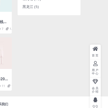
黑龙江
(5)
电线路
97M
7
1.98
首页
用户
中心
020国
规划
11
1.98
备网管
会员
网部
介绍
系我们
QQ