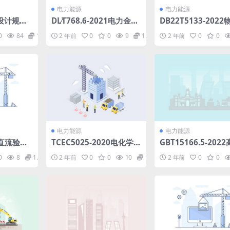
电力能源
电力能源
设计规范
DL∕T768.6-2021电力金具
DB22T5133-202
4.87MB)
制造质量第6部分：焊接件
务标准(7.48MB).pd
0
84
1.98
2 年前
0
0
9
1.98
2 年前
0
0
和热切割件.pdf
电力能源
电力能源
21直流验电
TCEC5025-2020电化学储
GBT15166.5-202
能电站可行性研究报告内
流熔断器第5部分：
0
8
1.98
2 年前
0
0
10
1.98
2 年前
0
0
容深度规定(7.26MB)pdf
动机回路的高压熔断
熔断件选用导则(2.43
pdf