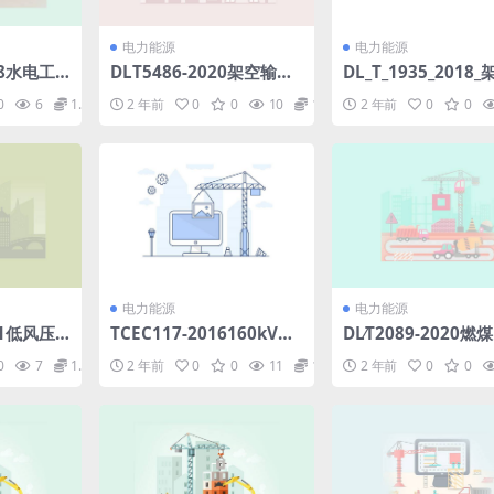
电力能源
电力能源
18水电工
DLT5486-2020架空输电
DL_T_1935_2018
与评价技
线路杆塔结构设计技术规
线载流量试验方法.p
0
6
1.98
2 年前
0
0
10
1.98
2 年前
0
0
年第1号修
程.pdf
电力能源
电力能源
21低风压
TCEC117-2016160kV～
DL∕T2089-2020燃
)pdf
500kV挤包绝缘直流电缆
烟气脱硝催化剂使用
0
7
1.98
2 年前
0
0
11
1.98
2 年前
0
0
系统运行维护与试验导则.
(2.23MB)pdf
pdf(5.54MB)pdf