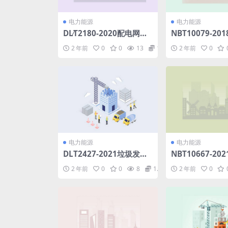
电力能源
电力能源
DL∕T2180-2020配电网同
NBT10079-20
期线损测量装置通用技术
程水生生态调查
2 年前
0
0
13
1.98
2 年前
0
条件(10.73MB)pdf
术规范含2021
改单(24MB)pdf
电力能源
电力能源
DLT2427-2021垃圾发电
NBT10667-20
厂垃圾池技术规范(2.74M
架空导线(5.08MB
2 年前
0
0
8
1.98
2 年前
0
B)pdf