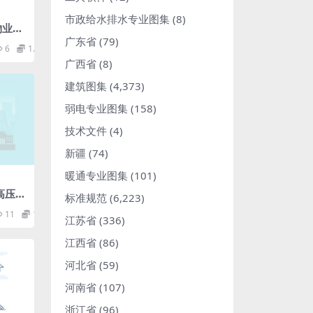
市政给水排水专业图集
(8)
2物业服
f
广东省
(79)
6
1.98
广西省
(8)
建筑图集
(4,373)
弱电专业图集
(158)
技术文件
(4)
新疆
(74)
暖通专业图集
(101)
2高压交
标准规范
(6,223)
用于电
11
1.98
器的
江苏省
(336)
MB)
江西省
(86)
河北省
(59)
河南省
(107)
浙江省
(96)