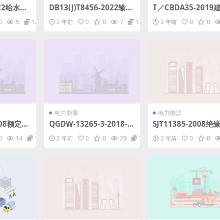
022给水排
DB13(J)T8456-2022输变
T／CBDA35-201
技术规程.
电工程消防验收标准(2.95
饰装修工程施工组织
0
5
1.98
2 年前
0
0
7
1.98
2 年前
0
0
MB)pdf
标准.pdf
电力能源
电力能源
2008额定电
QGDW-13265-3-2018-1
SJT11385-2008
以下聚氯乙烯
0kV～35kV交流配电线路
测试仪通用规范.pdf
0
14
1.98
2 年前
0
0
23
1.98
2 年前
0
0
多芯屏蔽
用带外串联间隙金属氧化
df
物避雷器采购标准-第3部
分-YH5CX-13／40线路用
带外串联空气间隙金属氧
化物避.pdf