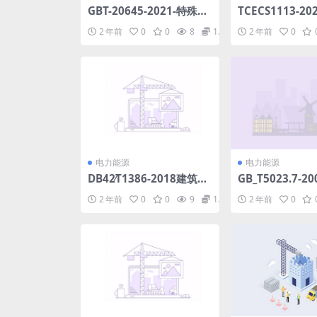
GBT-20645-2021-特殊环
TCECS1113-2
境条件-高原用低压电器技
水工程微型顶管
2 年前
0
0
8
1.98
2 年前
0
术要求.pdf
pdf
电力能源
电力能源
DB42∕T1386-2018建筑防
GB_T5023.7-
水工程技术规范.pdf
压450_470V
2 年前
0
0
9
1.98
2 年前
0
绝缘电缆二芯或
和非屏蔽软电缆.p