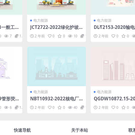
电力能源
电力能源
23一般工
JCT2722-2022绿化护坡
DL∕T2153-2020输
及低合金
及生态修复用植被水泥土.
用带电作业机器人(4.
0
7
1.98
2 年前
0
0
10
1.98
2 年前
0
0
f.pdf
pdf
B)pdf
电力能源
电力能源
019管形荧
NBT10932-2022核电厂
QGDW10872.15-2
金属片式
电动机运行维护与检修试
家电网通信管理系统
0
6
1.98
2 年前
0
0
40
1.98
2 年前
0
0
KB)pdf
验导则(6.5MB)pdf
设计第15部分：设
北向接口—数据通信
分(20.16MB)pdf
快速导航
关于本站
联