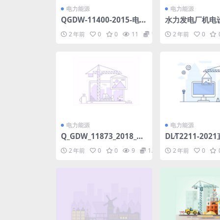
电力能源
电力能源
QGDW-11400-2015-电力
水力发电厂机电
设备高频局部放电带电检
DLT5186-2004(
2 年前
0
0
11
1.98
2 年前
0
测技术现场应用导则.pdf
pdf
电力能源
电力能源
Q_GDW_11873_2018_输
DL∕T2211-20
变电工程施工图预算_综合
器(4.85MB)pdf
2 年前
0
0
9
1.98
2 年前
0
单价法_编制规定.pdf