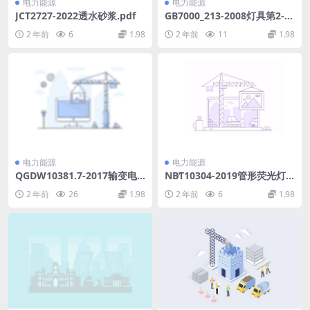
电力能源
电力能源
JCT2727-2022透水砂浆.pdf
GB7000_213-2008灯具第2-1
3部分：特殊要求地面嵌入式
2 年前
6
1.98
2 年前
11
1.98
灯具.rar
电力能源
电力能源
QGDW10381.7-2017输变电
NB∕T10304-2019管形荧光灯
工程施工图设计内容深度规定
镇流器用双金属片式热保护器
2 年前
26
1.98
2 年前
6
1.98
第7部分220kV架空输电线路
(568.27KB)pdf
(527.53KB)pdf