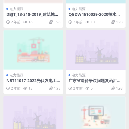
电力能源
电力能源
DBJT_13-318-2019_建筑施工
Q∕GDW4610039-2020抽水蓄
承插型盘扣式钢管支架安全-技
能电站水泵水轮机状态评价导
2 年前
16
1.98
2 年前
10
1.98
术规程.pdf
则(13.09MB)pdf
电力能源
电力能源
NBT11017-2022光伏发电工
广东省造价争议问题复函汇编
程工程量清单计价规范.pdf
【截止2022年末】.pdf
2 年前
13
1.98
2 年前
5
1.98