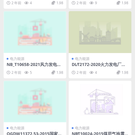
2 年前
4
1.98
2 年前
9
1.98
部分：本地网络LN的本地数据
传输配置(15.36MB)pdf
电力能源
电力能源
NB_T10658-2021风力发电机
DL∕T2172-2020火力发电厂节
组变桨和偏航轴承设计要求(5.
能指标分析体系(5.33MB)pdf
2 年前
5
1.98
2 年前
4
1.98
74MB)pdf
电力能源
电力能源
QGDW11372.53-2015国家电
NB∕T10024-2015煤层气地震