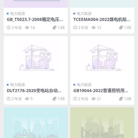
电力能源
电力能源
GB_T5023.7-2008额定电压45
TCEEMA004-2022煤电机组辅
0_470V以下聚氯乙烯绝缘电缆
机及系统节能供热和灵活性改
2 年前
14
1.98
2 年前
12
1.98
二芯或多芯屏蔽和非屏蔽软电
造技术导则(4.84MB)pdf
缆.pdf
电力能源
电力能源
DL∕T2176-2020变电站自动化
GB19044-2022普通照明用荧
设备远程运行维护技术规范(6.
光灯能效限定值及能效等级(1.
2 年前
5
1.98
2 年前
21
1.98
94MB)pdf
94MB)pdf