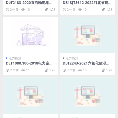
DL∕T2183-2020直流输电用直
DB13JT8612-2022河北省建设
流电流互感器暂态试验导则.p
工程消耗量标准及计算规则安
2 年前
10
1.98
2 年前
10
1.98
df
装工程.pdf
电力能源
电力能源
DLT1080.100-2018电力企业
DL∕T2243-2021六氟化硫混合
应用集成配电管理系统接口第
绝缘气体充补气技术规范(2.38
2 年前
11
1.98
2 年前
14
1.98
100部分：实现框架(37.49M
MB)pdf
B)pdf