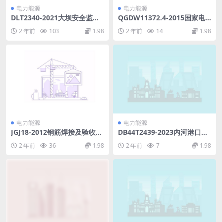
电力能源
电力能源
DLT2340-2021大坝安全监测
QGDW11372.4-2015国家电
资料分析规程(14.73MB)pdf
网公司技能人员岗位能力培训
2 年前
103
1.98
2 年前
14
1.98
规范第4部分：输电线路运检3
30kV及以上(34.49MB)pdf
电力能源
电力能源
JGJ18-2012钢筋焊接及验收规
DB44T2439-2023内河港口岸
程（高清黑白扫描版）.pdf
电设施建设技术规范.pdf
2 年前
36
1.98
2 年前
7
1.98