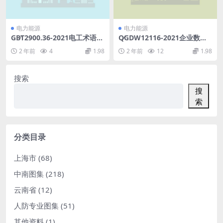
电力能源
电力能源
GB∕T2900.36-2021电工术语电
Q∕GDW12116-2021企业数据
力牵引(41.07MB)pdf
盘点技术规范(5.82MB)pdf
2 年前
4
1.98
2 年前
12
1.98
搜索
搜
索
分类目录
上海市
(68)
中南图集
(218)
云南省
(12)
人防专业图集
(51)
其他资料
(1)