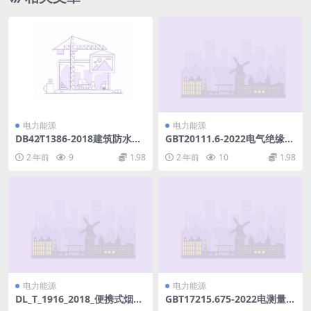
电力能源
电力能源
DB42∕T1386-2018建筑防水工
GBT20111.6-2022电气绝缘系
程技术规范.pdf
统热评定规程第6部分：在诊
2 年前
9
1.98
2 年前
10
1.98
断试验中增加因子的多因子评
定(4.1MB)pdf
电力能源
电力能源
DL_T_1916_2018_便携式烟气
GBT17215.675-2022电测量数
逃逸氨测量系统技术要求.pdf
据交换DLMSCOSEM组件第75