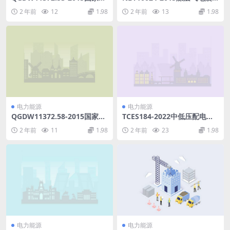
网公司技能人员岗位能力培训
资料处理成果验收规范(1.31M
2 年前
12
1.98
2 年前
13
1.98
规范第53部分：水电自动装置
B)pdf
检修(36.86MB)pdf
电力能源
电力能源
QGDW11372.58-2015国家电
TCES184-2022中低压配电网
网公司技能人员岗位能力培训
快速插拔电缆连接器配置技术
2 年前
11
1.98
2 年前
23
1.98
规范第58部分：配电带电作业
导则(328.6KB)pdf
(21.29MB)pdf
电力能源
电力能源