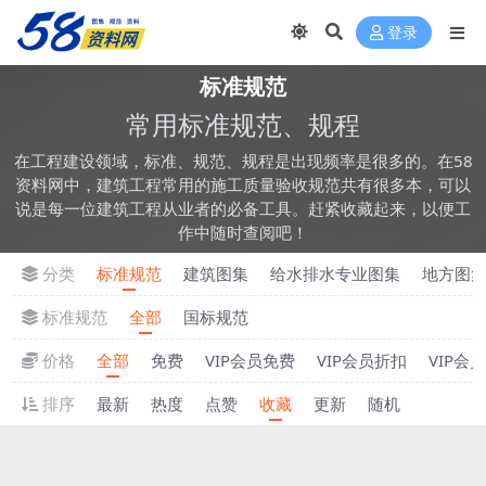
登录
标准规范
常用标准规范、规程
在工程建设领域，标准、规范、规程是出现频率是很多的。在58
资料网中，建筑工程常用的施工质量验收规范共有很多本，可以
说是每一位建筑工程从业者的必备工具。赶紧收藏起来，以便工
作中随时查阅吧！
分类
标准规范
建筑图集
给水排水专业图集
地方图
标准规范
全部
国标规范
价格
全部
免费
VIP会员免费
VIP会员折扣
VIP会
排序
最新
热度
点赞
收藏
更新
随机