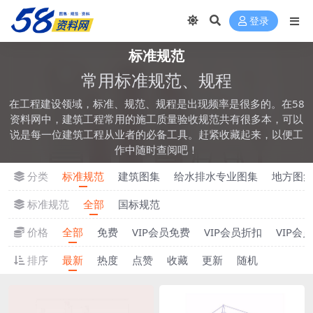
登录
标准规范
常用标准规范、规程
在工程建设领域，标准、规范、规程是出现频率是很多的。在58
资料网中，建筑工程常用的施工质量验收规范共有很多本，可以
说是每一位建筑工程从业者的必备工具。赶紧收藏起来，以便工
作中随时查阅吧！
分类
标准规范
建筑图集
给水排水专业图集
地方图
标准规范
全部
国标规范
价格
全部
免费
VIP会员免费
VIP会员折扣
VIP会
排序
最新
热度
点赞
收藏
更新
随机