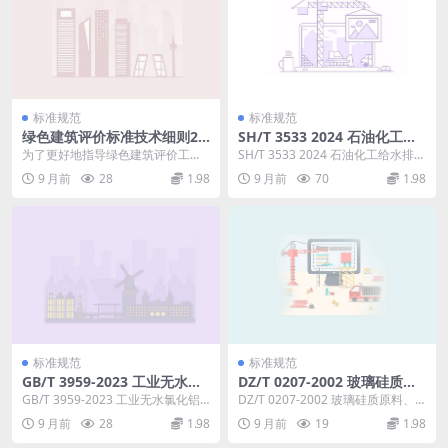
标准规范
标准规范
绿色建筑评价标准技术细则20
SH/T 3533 2024 石油化工给
24
水排水管道工程施工及验收规
为了更好地指导绿色建筑评价工
SH/T 3533 2024 石油化工给水排水
范
作，在国家标准《绿色建筑评价标
管道工程施工及验收规范 代替SH
9 月前
28
1.98
9 月前
70
1.98
准》GB/T 5037...
3...
标准规范
标准规范
GB/T 3959-2023 工业无水氯
DZ/T 0207-2002 玻璃硅质原
化铝（代替GB/T3959一200
料、饰面石材、石膏、温石
GB/T 3959-2023 工业无水氯化铝
DZ/T 0207-2002 玻璃硅质原料、
8）
棉、硅灰石、滑石、石墨矿产
本文件按照GB/T1.1一2020...
饰面石材、石膏、温石棉、硅灰
9 月前
28
1.98
9 月前
19
1.98
地质勘查规范
石、滑石...