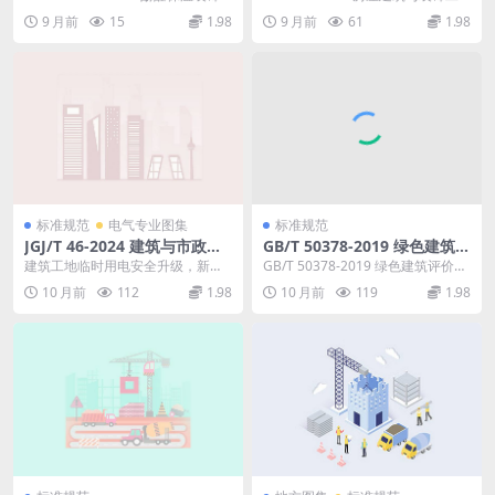
术规程
板外墙外保温系统应用技术规程 DB
程消耗量定额 一、《房屋建筑与装
9 月前
15
1.98
9 月前
61
1.98
2...
饰工程...
标准规范
电气专业图集
标准规范
JGJ/T 46-2024 建筑与市政工
GB/T 50378-2019 绿色建筑评
程施工现场临时用电安全技术
价标准（2024年版）
建筑工地临时用电安全升级，新标
GB/T 50378-2019 绿色建筑评价标
标准
准全面解读 JGJ/T46-2024 建筑与市
准 （2024年版） 评价与等级划...
10 月前
112
1.98
10 月前
119
1.98
政工...