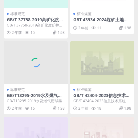
标准规范
标准规范
GB/T 37758-2019高矿化度矿
GBT 43934-2024煤矿土地复
井水处理与回用技术导则.pdf
垦与生态修复技术规范.pdf
GB/T 37758-2019高矿化度矿井水
2 年前
11
1.98
处理与回用技术导则 矿山企业对所
2 年前
15
1.98
产生...
标准规范
标准规范
GB/T13295-2019水及燃气用
GB/T 42404-2023信息技术系
球墨铸铁管管件和附件含2021
统间远程通信和信息交换局域
GB/T13295-2019水及燃气用球墨
GB/T 42404-2023信息技术系统间
年第一号修改单.pdf
网和城域网桥接局域网用时间
铸铁管管件和附件含2021年第一号
远程通信和信息交换局域网和城域
2 年前
16
1.98
2 年前
18
1.98
敏感应用的定时和同步.pdf
修改...
网桥接...