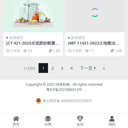
标准规范
标准规范
JCT 421-2023水泥胶砂耐磨性
NBT 11431-2023土地整治煤
试验方法.pdf
矸石回填技术规范.pdf
2 年前
53
1.98
2 年前
11
1.98
1/260
1
2
3
4
下一页
»
Copyright © 2023
58资料网
- All rights reserved
粤ICP备2023084313号
粤公网安备 44060602002566号
首页
分类
会员
我的