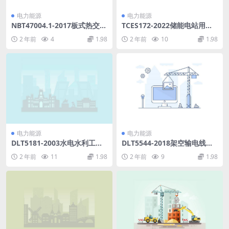
电力能源
电力能源
NBT47004.1-2017板式热交换
TCES172-2022储能电站用锂
器第1部分：可拆卸板式热交
离子电池管理系统检测规范(3
2 年前
4
1.98
2 年前
10
1.98
换器(27.38MB)pdf
75.78KB)pdf
电力能源
电力能源
DLT5181-2003水电水利工程
DLT5544-2018架空输电线路
喷锚支护施工规范.pdf
锚杆基础设计规程.pdf
2 年前
11
1.98
2 年前
9
1.98