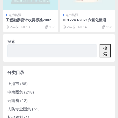
电力能源
电力能源
工程勘察设计收费标准2002年
DL∕T2243-2021六氟化硫混合
修订版.pdf
绝缘气体充补气技术规范(2.38
2 年前
13
1.98
2 年前
14
1.98
MB)pdf
搜索
搜
索
分类目录
上海市
(68)
中南图集
(218)
云南省
(12)
人防专业图集
(51)
其他资料
(1)