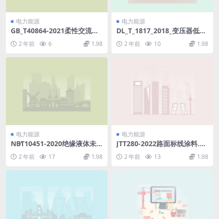
电力能源
电力能源
GB_T40864-2021柔性交流输
DL_T_1817_2018_变压器低压
电设备接入电网继电保护技术
侧用绝缘铜管母使用技术条件.
2 年前
6
1.98
2 年前
10
1.98
要求(3.54MB)pdf
pdf
电力能源
电力能源
NB∕T10451-2020绝缘液体未
JTT280-2022路面标线涂料.pd
使用过的聚异丁烯(6.66MB)p
f
2 年前
17
1.98
2 年前
13
1.98
df