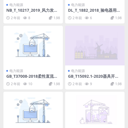
电力能源
电力能源
NB_T_10217_2019_风力发电
DL_T_1882_2018_验电器用工
场生产准备导则.pdf
频高压发生器.pdf
2 年前
8
1.98
2 年前
6
1.98
电力能源
电力能源
GB_T37008-2018柔性直流输
GB_T15092.1-2020器具开关
电用电抗器技术规范(1.32MB)
第1部分：通用要求.pdf
2 年前
10
1.98
2 年前
9
1.98
pdf