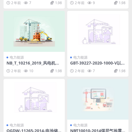
2 年前
7
1.98
2 年前
9
1.98
B)pdf
电力能源
电力能源
NB_T_10216_2019_风电机组
GBT-39227-2020-1000-V以下
钢塔筒设计制造安装规范.pdf
敏感过程电压暂降免疫时间测
2 年前
10
1.98
2 年前
7
1.98
试方法.pdf
电力能源
电力能源
QGDW-11265-2014-电池储能
NB∕T10010-2014煤层气地震