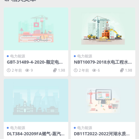
电力能源
电力能源
GBT-31489-4-2020-额定电压
NBT10079-2018水电工程水
500kV及以下直流输电用挤包
生生态调查与评价技术规范含
2 年前
9
1.98
2 年前
6
1.98
绝缘电力电缆系统-第4部分-直
2021年第1号修改单(24MB)p
流电缆附件.pdf
df
电力能源
电力能源
DLT384-20209FA燃气-蒸汽联
DB11T2022-2022河湖水质一
合循环机组运行规程(10.38M
体化监测技术规范.pdf