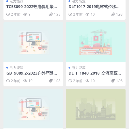
电力能源
电力能源
TCES099-2022热电偶用聚全
DL∕T1017-2019电容式位移计
氟乙丙烯绝缘补偿电缆(32.91
(2.86MB)pdf
2 年前
9
1.98
2 年前
10
1.98
MB)pdf
电力能源
电力能源
GBT9089.2-2023户外严酷条
DL_T_1840_2018_交流高压架
件下的电气设施第2部分：一
空输电线路对短波无线电测向
2 年前
10
1.98
2 年前
10
1.98
般防护要求(11.84MB)pdf
台_站_保护间距要求.pdf