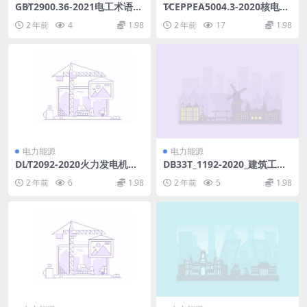
GB∕T2900.36-2021电工术语电
T∕CEPPEA5004.3-2020核电厂
力牵引(41.07MB)pdf
常规岛施工图设计文件内容深
2 年前
4
1.98
2 年前
17
1.98
度规定第3部分：电厂化学(8.7
MB)pdf
电力能源
电力能源
DL∕T2092-2020火力发电机组
DB33T_1192-2020_建筑工程-
电气启动试验规程(14.4MB)p
施工质量验收检查用表-统一标
2 年前
6
1.98
2 年前
5
1.98
df
准.pdf