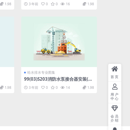
1.98
3 年前
0
0
16
1.98
给水排水专业图集
首页
99(03)S203消防水泵接合器安装(含
2003年局部修改版).pdf
1.98
3 年前
0
0
14
1.98
用户
中心
会员
介绍