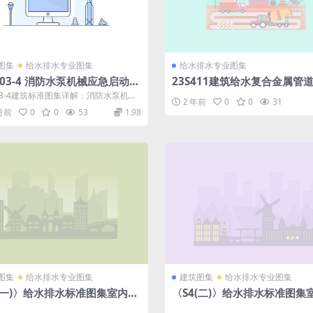
图集
给水排水专业图集
给水排水专业图集
303-4 消防水泵机械应急启动控
23S411建筑给水复合金属管道
f
pdf
303-4建筑标准图集详解：消防水泵机械
2 年前
0
0
31
动控制 随着建筑安全标准的不...
 月前
0
0
53
1.98
图集
给水排水专业图集
建筑图集
给水排水专业图集
4(一)〉给水排水标准图集室内给
〈S4(二)〉给水排水标准图集
水管道及附件安装(2004年合订
水排水管道及附件安装.pdf