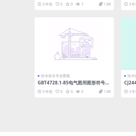
附属设施.pdf
水管道
3 年前
0
0
7
1.98
3 
给水排水专业图集
给水
GBT4728.1-85电气图用图形符号总
CJ2
则.pdf
df
3 年前
0
0
6
1.98
3 