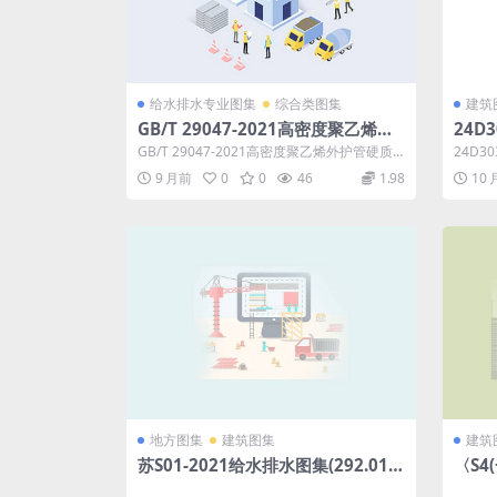
给水排水专业图集
综合类图集
建筑
GB/T 29047-2021高密度聚乙烯外
24D
护管硬质聚氨酯泡沫塑料预制直埋保
制.pd
GB/T 29047-2021高密度聚乙烯外护管硬质
24D
温管及管件
聚氨酯泡沫塑料预制直埋保温管...
应急启
9 月前
0
0
46
1.98
10
地方图集
建筑图集
建筑
苏S01-2021给水排水图集(292.01M
〈S
B).pdf
水排